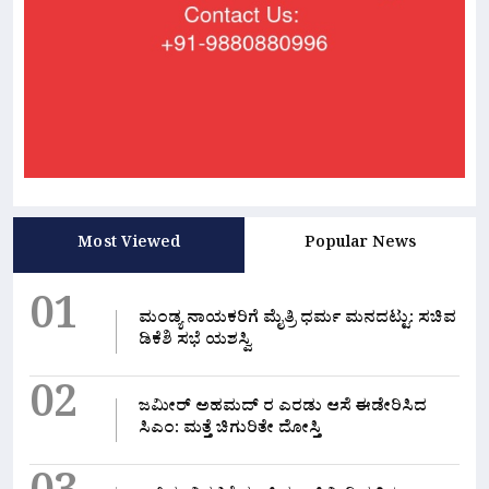
Most Viewed
Popular News
01
ಮಂಡ್ಯ ನಾಯಕರಿಗೆ ಮೈತ್ರಿ ಧರ್ಮ ಮನದಟ್ಟು: ಸಚಿವ
ಡಿಕೆಶಿ ಸಭೆ ಯಶಸ್ವಿ
02
ಜಮೀರ್ ಅಹಮದ್ ರ ಎರಡು ಆಸೆ ಈಡೇರಿಸಿದ
ಸಿಎಂ: ಮತ್ತೆ ಚಿಗುರಿತೇ ದೋಸ್ತಿ