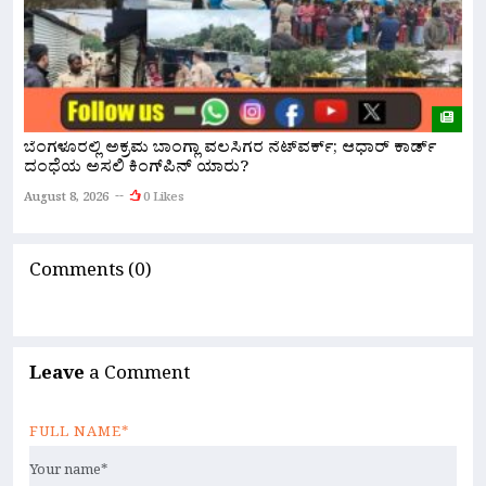
ಹ
ಬೆಂಗಳೂರಲ್ಲಿ ಅಕ್ರಮ ಬಾಂಗ್ಲಾ ವಲಸಿಗರ ನೆಟ್‌ವರ್ಕ್; ಆಧಾರ್ ಕಾರ್ಡ್
ಅ
ದಂಧೆಯ ಅಸಲಿ ಕಿಂಗ್‌ಪಿನ್ ಯಾರು?
A
August 8, 2026
0 Likes
Comments (0)
Leave
a Comment
FULL NAME*