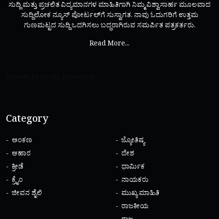
ಸುದ್ದಿ ಮತ್ತು ಪ್ರಚಲಿತ ವಿದ್ಯಮಾನಗಳ ಮಾಹಿತಿಗಾಗಿ ನಿಮ್ಮ ವಿಶ್ವಾಸಾರ್ಹ ಮೂಲವಾದ
ಸುದ್ದಿಲೋಕ ನ್ಯೂಸ್ ಪೋರ್ಟಲ್‌ಗೆ ಸುಸ್ವಾಗತ. ನಾವು ಓದುಗರಿಗೆ ಉತ್ತಮ
ಗುಣಮಟ್ಟದ ಸುದ್ದಿ ಒದಗಿಸಲು ಬದ್ಧರಾಗಿರುವ ಸಮರ್ಪಿತ ಪತ್ರಕರ್ತರು.
Read More...
Tweets by Legal_Samachar
Category
ಅಂಕಣ
ಜ್ಯೋತಿಷ್ಯ
ಆಹಾರ
ದೇಶ
ಕ್ರೀಡೆ
ಧಾರ್ಮಿಕ
ಕ್ರೈಂ
ನಾಯಕರು
ಜೀವನ ಶೈಲಿ
ಮುಖ್ಯ ಮಾಹಿತಿ
ರಾಜಕೀಯ