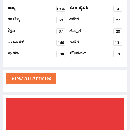
ರಾಜ್ಯ
ರೂಪ ವೈಖರಿ
1934
4
ವಾಣಿಜ್ಯ
ವಿದೇಶ
63
27
ಶಿಕ್ಷಣ
ಸಂಸ್ಕೃತಿ
67
28
ಸಾಮಾಜಿಕ
ಸಾರಿಗೆ
146
131
ಸಿನಿಮಾ
ಸೌಂದರ್ಯ
140
13
View All Articles