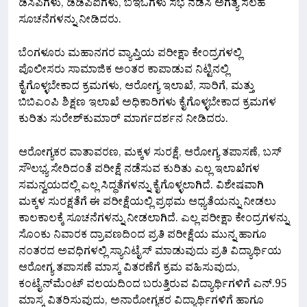
ಡಿಸಿಪಿಗಳು, ಡಿಡಿಪಿಐಗಳು, ಬಿಇಒಗಳು ಸಭೆ ನಡೆಸಿ ಅಗತ್ಯ ಸಲಹೆ
ಸೂಚನೆಗಳನ್ನು ನೀಡಿದರು.
ಬೆಂಗಳೂರು ಮಹಾನಗರ ವ್ಯಾಪ್ತಿಯ ಪರೀಕ್ಷಾ ಕೇಂದ್ರಗಳಲ್ಲಿ
ಪೊಲೀಸರು ಸಾಮಾಜಿಕ ಅಂತರ ಕಾಪಾಡುವ ನಿಟ್ಟಿನಲ್ಲಿ
ಕೈಗೊಳ್ಳಬೇಕಾದ ಕ್ರಮಗಳು, ಆರೋಗ್ಯ ಇಲಾಖೆ, ಸಾರಿಗೆ, ಮತ್ತು
ಬಿಬಿಎಂಪಿ ಶಿಕ್ಷಣ ಇಲಾಖೆ ಅಧಿಕಾರಿಗಳು ಕೈಗೊಳ್ಳಬೇಕಾದ ಕ್ರಮಗಳ
ಕುರಿತು ಸುರೇಶ್‍ಕುಮಾರ್ ಮಾರ್ಗದರ್ಶನ ನೀಡಿದರು.
ಆರೋಗ್ಯಕರ ವಾತಾವರಣ, ಮಕ್ಕಳ ಸುರಕ್ಷೆ, ಆರೋಗ್ಯ ತಪಾಸಣೆ, ಬಸ್
ಸೌಲಭ್ಯ ಸೇರಿದಂತೆ ಪರೀಕ್ಷೆ ನಡೆಸುವ ಕುರಿತು ಎಲ್ಲ ಇಲಾಖೆಗಳ
ಸಮನ್ವಯದಲ್ಲಿ ಎಲ್ಲ ಸಿದ್ಧತೆಗಳನ್ನು ಕೈಗೊಳ್ಳಲಾಗಿದೆ. ವಿಶೇಷವಾಗಿ
ಮಕ್ಕಳ ಸುರಕ್ಷತೆಗೆ ಈ ಪರೀಕ್ಷೆಯಲ್ಲಿ ಪ್ರಥಮ ಆಧ್ಯತೆಯನ್ನು ನೀಡಲು
ಕಾಲಕಾಲಕ್ಕೆ ಸೂಚನೆಗಳನ್ನು ನೀಡಲಾಗಿದೆ. ಎಲ್ಲ ಪರೀಕ್ಷಾ ಕೇಂದ್ರಗಳನ್ನು
ಸೊಂಕು ನಿವಾರಕ ದ್ರಾವಣದಿಂದ ಪ್ರತಿ ಪರೀಕ್ಷೆಯ ಮುನ್ನ ಹಾಗೂ
ನಂತರದ ಅವಧಿಗಳಲ್ಲಿ ಸ್ಯಾನಿಟೈಸ್‌ ಮಾಡುವುದು ಪ್ರತಿ ವಿದ್ಯಾರ್ಥಿಯ
ಆರೋಗ್ಯ ತಪಾಸಣೆ ಮಾಸ್ಕ ವಿತರಣೆಗೆ ಕ್ರಮ ವಹಿಸುವುದು,
ಕಂಟೈನ್‌ಮೆಂಟ್‌ ವಲಯದಿಂದ ಬರುತ್ತಿರುವ ವಿದ್ಯಾರ್ಥಿಗಳಿಗೆ ಎನ್.95
ಮಾಸ್ಕ ವಿತರಿಸುವುದು, ಅನಾರೋಗ್ಯಕರ ವಿದ್ಯಾರ್ಥಿಗಳಿಗೆ ಹಾಗೂ