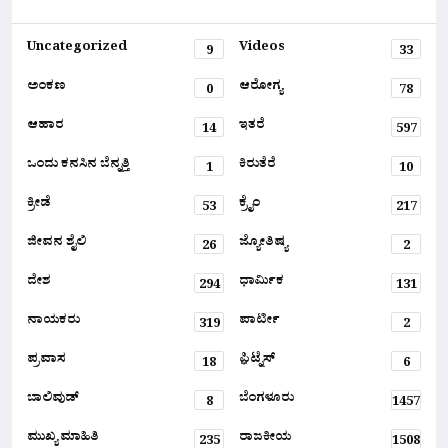
Uncategorized
Videos
9
33
ಅಂಕಣ
ಆರೋಗ್ಯ
0
78
ಆಹಾರ
ಇತರೆ
14
597
ಒಂದು ಕನಸಿನ ಬೆನ್ನತ್ತಿ
ಕಿರುತೆರೆ
1
10
ಕ್ರೀಡೆ
ಕ್ರೈಂ
53
217
ಜೀವನ ಶೈಲಿ
ಜ್ಯೋತಿಷ್ಯ
26
2
ದೇಶ
ಧಾರ್ಮಿಕ
294
131
ನಾಯಕರು
ಪಾರ್ಟೀ
319
2
ಪ್ರವಾಸ
ಫ಼ಿಟ್ನೆಸ್
18
6
ಬಾಲಿವುಡ್
ಬೆಂಗಳೂರು
8
1457
ಮುಖ್ಯ ಮಾಹಿತಿ
ರಾಜಕೀಯ
235
1508