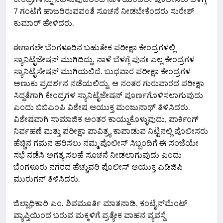
ಕೇಂದ್ರಗಳನ್ನು ನಡೆಸುವುದರಿಂದ ನಾಳೆಯಿಂದಲೇ ಪೊಲೀಸರು ಬೆಳಗ್ಗೆ
7 ಗಂಟೆಗೆ ಹಾಜರಿರುವವಂತೆ ಸೂಚನೆ ನೀಡಬೇಕೆಂದರು ಸುರೇಶ್
ಕುಮಾರ್ ಹೇಳಿದರು.
ಈಗಾಗಲೇ ಬೆಂಗಳೂರಿನ ಬಹುತೇಕ ಪರೀಕ್ಷಾ ಕೇಂದ್ರಗಳಲ್ಲಿ
ಸ್ಯಾನಿಟೈಜೇಷನ್ ಮುಗಿದಿದ್ದು, ನಾಳೆ ಬೆಳಗ್ಗೆ ಪುನಃ ಎಲ್ಲ ಕೇಂದ್ರಗಳ
ಸ್ಯಾನಿಟೈಸೇಷನ್ ಮುಗಿಯಲಿದೆ. ಬುಧವಾರ ಪರೀಕ್ಷಾ ಕೇಂದ್ರಗಳ
ಅಣುಕು ಪ್ರದರ್ಶನ ನಡೆಯಲಿದ್ದು, ಆ ನಂತರ ಗುರುವಾರದ ಪರೀಕ್ಷಾ
ಸಿದ್ಧತೆಗಾಗಿ ಕೇಂದ್ರಗಳ ಸ್ಯಾನಿಟೈಜೇಷನ್ ಪೂರ್ಣಗೊಳಿಸಲಾಗುವುದು
ಎಂದು ಬಿಬಿಎಂಪಿ ವಿಶೇಷ ಆಯುಕ್ತ ಮಂಜುನಾಥ್‌ ತಿಳಿಸಿದರು.
ವಿಶೇಷವಾಗಿ ಸಾಮಾಜಿಕ ಅಂತರ ಕಾಯ್ದುಕೊಳ್ಳುವುದು, ಪಾರ್ಕಿಂಗ್
ನಿರ್ವಹಣೆ ಮತ್ತು ಪರೀಕ್ಷಾ ಪಾವಿತ್ರ್ಯ ಕಾಪಾಡುವ ನಿಟ್ಟಿನಲ್ಲಿ ಪೊಲೀಸರು
ಹೆಚ್ಚಿನ ಗಮನ ಹರಿಸಲು ನಮ್ಮ ಪೊಲೀಸ್ ಸಿಬ್ಬಂದಿಗೆ ಈ ಸಂಜೆಯೇ
ಸಭೆ ನಡೆಸಿ ಅಗತ್ಯ ಸಲಹೆ ಸೂಚನೆ ನೀಡಲಾಗುವುದು ಎಂದು
ಬೆಂಗಳೂರು ನಗರದ ಹೆಚ್ಚುವರಿ ಪೊಲೀಸ್‌ ಆಯುಕ್ತ ಎಡಿಜಿಪಿ
ಮುರುಗನ್ ತಿಳಿಸಿದರು.
ಜಿಲ್ಲಾಧಿಕಾರಿ ಎಂ. ಶಿವಮೂರ್ತಿ ಮಾತನಾಡಿ, ಕಂಟೈನ್‍ಮೆಂಟ್
ವ್ಯಾಪ್ತಿಯಿಂದ ಬರುವ ಮಕ್ಕಳಿಗೆ ಪ್ರತ್ಯೇಕ ವಾಹನ ವ್ಯವಸ್ಥೆ