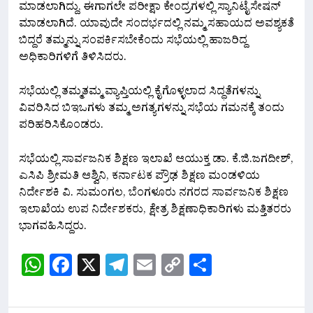
ಮಾಡಲಾಗಿದ್ದು, ಈಗಾಗಲೇ ಪರೀಕ್ಷಾ ಕೇಂದ್ರಗಳಲ್ಲಿ ಸ್ಯಾನಿಟೈಸೇಷನ್
ಮಾಡಲಾಗಿದೆ. ಯಾವುದೇ ಸಂದರ್ಭದಲ್ಲಿ ನಮ್ಮ ಸಹಾಯದ ಅವಶ್ಯಕತೆ
ಬಿದ್ದರೆ ತಮ್ಮನ್ನು ಸಂಪರ್ಕಿಸಬೇಕೆಂದು ಸಭೆಯಲ್ಲಿ ಹಾಜರಿದ್ದ
ಅಧಿಕಾರಿಗಳಿಗೆ ತಿಳಿಸಿದರು.
ಸಭೆಯಲ್ಲಿ ತಮ್ಮತಮ್ಮ ವ್ಯಾಪ್ತಿಯಲ್ಲಿ ಕೈಗೊಳ್ಳಲಾದ ಸಿದ್ಧತೆಗಳನ್ನು
ವಿವರಿಸಿದ ಬಿಇಒಗಳು ತಮ್ಮ ಅಗತ್ಯಗಳನ್ನು ಸಭೆಯ ಗಮನಕ್ಕೆ ತಂದು
ಪರಿಹರಿಸಿಕೊಂಡರು.
ಸಭೆಯಲ್ಲಿ ಸಾರ್ವಜನಿಕ ಶಿಕ್ಷಣ ಇಲಾಖೆ ಆಯುಕ್ತ ಡಾ. ಕೆ.ಜಿ.ಜಗದೀಶ್,
ಎಸಿಪಿ ಶ್ರೀಮತಿ ಆಶ್ವಿನಿ, ಕರ್ನಾಟಕ ಪ್ರೌಢ ಶಿಕ್ಷಣ ಮಂಡಳಿಯ
ನಿರ್ದೇಶಕಿ ವಿ. ಸುಮಂಗಲ, ಬೆಂಗಳೂರು ನಗರದ ಸಾರ್ವಜನಿಕ ಶಿಕ್ಷಣ
ಇಲಾಖೆಯ ಉಪ ನಿರ್ದೇಶಕರು, ಕ್ಷೇತ್ರ ಶಿಕ್ಷಣಾಧಿಕಾರಿಗಳು ಮತ್ತಿತರರು
ಭಾಗವಹಿಸಿದ್ದರು.
WhatsApp
Facebook
X
Telegram
Email
Copy
Share
Link