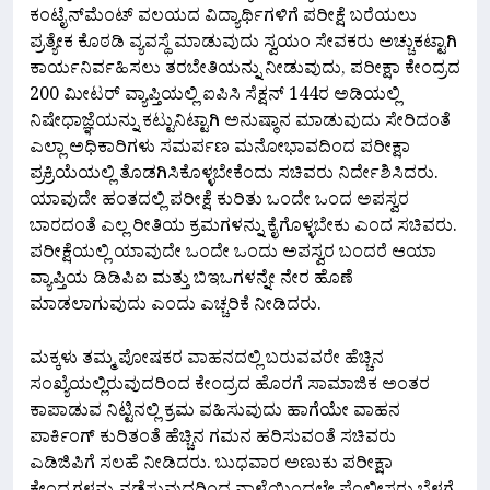
ಕಂಟೈನ್‌ಮೆಂಟ್‌ ವಲಯದ ವಿದ್ಯಾರ್ಥಿಗಳಿಗೆ ಪರೀಕ್ಷೆ ಬರೆಯಲು
ಪ್ರತ್ಯೇಕ ಕೊಠಡಿ ವ್ಯವಸ್ಥೆ ಮಾಡುವುದು ಸ್ವಯಂ ಸೇವಕರು ಅಚ್ಚುಕಟ್ಟಾಗಿ
ಕಾರ್ಯನಿರ್ವಹಿಸಲು ತರಬೇತಿಯನ್ನು ನೀಡುವುದು, ಪರೀಕ್ಷಾ ಕೇಂದ್ರದ
200 ಮೀಟರ್‌ ವ್ಯಾಪ್ತಿಯಲ್ಲಿ ಐಪಿಸಿ ಸೆಕ್ಷನ್‌ 144ರ ಅಡಿಯಲ್ಲಿ
ನಿಷೇಧಾಜ್ಞೆಯನ್ನು ಕಟ್ಟುನಿಟ್ಟಾಗಿ ಅನುಷ್ಠಾನ ಮಾಡುವುದು ಸೇರಿದಂತೆ
ಎಲ್ಲಾ ಅಧಿಕಾರಿಗಳು ಸಮರ್ಪಣ ಮನೋಭಾವದಿಂದ ಪರೀಕ್ಷಾ
ಪ್ರಕ್ರಿಯೆಯಲ್ಲಿ ತೊಡಗಿಸಿಕೊಳ್ಳಬೇಕೆಂದು ಸಚಿವರು ನಿರ್ದೇಶಿಸಿದರು.
ಯಾವುದೇ ಹಂತದಲ್ಲಿ ಪರೀಕ್ಷೆ ಕುರಿತು ಒಂದೇ ಒಂದ ಅಪಸ್ವರ
ಬಾರದಂತೆ ಎಲ್ಲ ರೀತಿಯ ಕ್ರಮಗಳನ್ನು ಕೈಗೊಳ್ಳಬೇಕು ಎಂದ ಸಚಿವರು.
ಪರೀಕ್ಷೆಯಲ್ಲಿ ಯಾವುದೇ ಒಂದೇ ಒಂದು ಅಪಸ್ವರ ಬಂದರೆ ಆಯಾ
ವ್ಯಾಪ್ತಿಯ ಡಿಡಿಪಿಐ ಮತ್ತು ಬಿಇಒಗಳನ್ನೇ ನೇರ ಹೊಣೆ
ಮಾಡಲಾಗುವುದು ಎಂದು ಎಚ್ಚರಿಕೆ ನೀಡಿದರು.
ಮಕ್ಕಳು ತಮ್ಮ ಪೋಷಕರ ವಾಹನದಲ್ಲಿ ಬರುವವರೇ ಹೆಚ್ಚಿನ
ಸಂಖ್ಯೆಯಲ್ಲಿರುವುದರಿಂದ ಕೇಂದ್ರದ ಹೊರಗೆ ಸಾಮಾಜಿಕ ಅಂತರ
ಕಾಪಾಡುವ ನಿಟ್ಟಿನಲ್ಲಿ ಕ್ರಮ ವಹಿಸುವುದು ಹಾಗೆಯೇ ವಾಹನ
ಪಾರ್ಕಿಂಗ್ ಕುರಿತಂತೆ ಹೆಚ್ಚಿನ ಗಮನ ಹರಿಸುವಂತೆ ಸಚಿವರು
ಎಡಿಜಿಪಿಗೆ ಸಲಹೆ ನೀಡಿದರು. ಬುಧವಾರ ಅಣುಕು ಪರೀಕ್ಷಾ