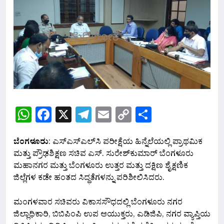
WhatsApp
Facebook
X
Telegram
Email
Copy
Share
Link
ಬೆಂಗಳೂರು
: ಎಸ್‍ಎಸ್‍ಎಲ್‍ಸಿ ಪರೀಕ್ಷೆಯ ಹಿನ್ನೆಲೆಯಲ್ಲಿ ಪ್ರಾಥಮಿಕ
ಮತ್ತು ಪ್ರೌಢಶಿಕ್ಷಣ ಸಚಿವ ಎಸ್. ಸುರೇಶ್‍ಕುಮಾರ್ ಬೆಂಗಳೂರು
ಮಹಾನಗರ ಮತ್ತು ಬೆಂಗಳೂರು ಉತ್ತರ ಮತ್ತು ದಕ್ಷಿಣ ಶೈಕ್ಷಣಿಕ
ಜಿಲ್ಲೆಗಳ ಕಡೇ ಹಂತದ ಸಿದ್ಧತೆಗಳನ್ನು ಪರಿಶೀಲಿಸಿದರು.
ಮಂಗಳವಾರ ಸಚಿವರು ವಿಕಾಸಸೌಧದಲ್ಲಿ ಬೆಂಗಳೂರು ನಗರ
ಜಿಲ್ಲಾಧಿಕಾರಿ, ಬಿಬಿಪಿಂಪಿ ಉಪ ಆಯುಕ್ತರು, ಎಡಿಜಿಪಿ, ನಗರ ವ್ಯಾಪ್ತಿಯ