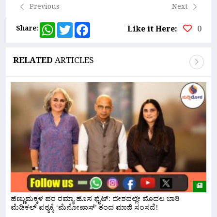
Previous
Next
WhatsApp
Twitter
Facebook
Share:
Like it Here:
0
RELATED
ARTICLES
ಹೆಣ್ಣುಮಕ್ಕಳ ಪರ ರಮ್ಯಾ ಹೊಸ ಫೈಟ್: ದೇಶದಲ್ಲೇ ಮೊದಲ ಬಾರಿ
ನ
ಮೆಡಿಕಲ್ ಪಠ್ಯಕ್ಕೆ ‘ಮೆನೋಪಾಸ್’ ತಂದ ಮಾಜಿ ಸಂಸದೆ!
ಮ