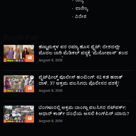
ರಾಜ್ಯ
ವಾಣಿಜ್ಯ
ವಿದೇಶ
Recent Post
ಹೆಣ್ಣುಮಕ್ಕಳ ಪರ ರಮ್ಯಾ ಹೊಸ ಫೈಟ್: ದೇಶದಲ್ಲೇ
ಮೊದಲ ಬಾರಿ ಮೆಡಿಕಲ್ ಪಠ್ಯಕ್ಕೆ ‘ಮೆನೋಪಾಸ್’ ತಂದ
ಮಾಜಿ ಸಂಸದೆ!
August 8, 2026
ವೈಟ್‌ಫೀಲ್ಡ್ ಪೊಲೀಸ್ ಹಂಟಿಂಗ್: 62 ಕಡೆ ಹಠಾತ್
ದಾಳಿ, 37 ಅಕ್ರಮ ವಲಸಿಗರು ಪೊಲೀಸರ ವಶಕ್ಕೆ!
August 8, 2026
ಬೆಂಗಳೂರಲ್ಲಿ ಅಕ್ರಮ ಬಾಂಗ್ಲಾ ವಲಸಿಗರ ನೆಟ್‌ವರ್ಕ್;
ಆಧಾರ್ ಕಾರ್ಡ್ ದಂಧೆಯ ಅಸಲಿ ಕಿಂಗ್‌ಪಿನ್ ಯಾರು?
August 8, 2026