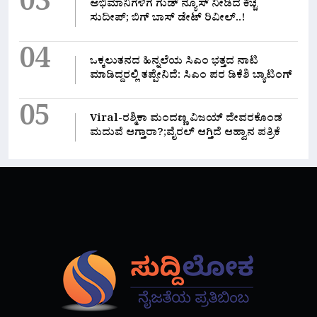
03
ಅಭಿಮಾನಿಗಳಿಗೆ ಗುಡ್ ನ್ಯೂಸ್ ನೀಡಿದ ಕಿಚ್ಚ
ಸುದೀಪ್; ಬಿಗ್ ಬಾಸ್ ಡೇಟ್ ರಿವೀಲ್..!
04
ಒಕ್ಕಲುತನದ ಹಿನ್ನಲೆಯ ಸಿಎಂ ಭತ್ತದ ನಾಟಿ
ಮಾಡಿದ್ದರಲ್ಲಿ‌ ತಪ್ಪೇನಿದೆ: ಸಿಎಂ ಪರ ಡಿಕೆಶಿ ಬ್ಯಾಟಿಂಗ್
05
Viral-ರಶ್ಮಿಕಾ ಮಂದಣ್ಣ ವಿಜಯ್ ದೇವರಕೊಂಡ
ಮದುವೆ ಆಗ್ತಾರಾ?;ವೈರಲ್ ಆಗ್ತಿದೆ ಆಹ್ವಾನ ಪತ್ರಿಕೆ