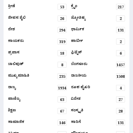
ಕ್ರೀಡೆ
ಕ್ರೈಂ
53
217
ಜೀವನ ಶೈಲಿ
ಜ್ಯೋತಿಷ್ಯ
26
2
ದೇಶ
ಧಾರ್ಮಿಕ
294
131
ನಾಯಕರು
ಪಾರ್ಟೀ
319
2
ಪ್ರವಾಸ
ಫ಼ಿಟ್ನೆಸ್
18
6
ಬಾಲಿವುಡ್
ಬೆಂಗಳೂರು
8
1457
ಮುಖ್ಯ ಮಾಹಿತಿ
ರಾಜಕೀಯ
235
1508
ರಾಜ್ಯ
ರೂಪ ವೈಖರಿ
1934
4
ವಾಣಿಜ್ಯ
ವಿದೇಶ
63
27
ಶಿಕ್ಷಣ
ಸಂಸ್ಕೃತಿ
67
28
ಸಾಮಾಜಿಕ
ಸಾರಿಗೆ
146
131