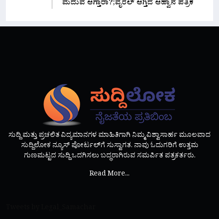
ಮದುವೆ ಆಗ್ತಾರಾ?;ವೈರಲ್ ಆಗ್ತಿದೆ ಆಹ್ವಾನ ಪತ್ರಿಕೆ
ಸುದ್ದಿ ಮತ್ತು ಪ್ರಚಲಿತ ವಿದ್ಯಮಾನಗಳ ಮಾಹಿತಿಗಾಗಿ ನಿಮ್ಮ ವಿಶ್ವಾಸಾರ್ಹ ಮೂಲವಾದ
ಸುದ್ದಿಲೋಕ ನ್ಯೂಸ್ ಪೋರ್ಟಲ್‌ಗೆ ಸುಸ್ವಾಗತ. ನಾವು ಓದುಗರಿಗೆ ಉತ್ತಮ
ಗುಣಮಟ್ಟದ ಸುದ್ದಿ ಒದಗಿಸಲು ಬದ್ಧರಾಗಿರುವ ಸಮರ್ಪಿತ ಪತ್ರಕರ್ತರು.
Read More...
Tweets by Legal_Samachar