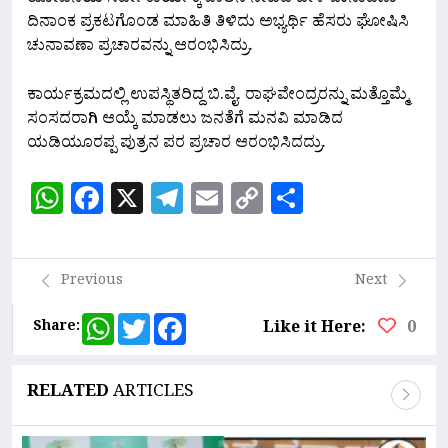
ದಿನಾಂಕ ಪ್ರಕಟಗೊಂಡ ಮಾಹಿತಿ ತಿಳಿದು ಅಭ್ಯರ್ಥಿ ಹೆಸರು ಘೋಷಿಸಿ
ಚುನಾವಣಾ ಪ್ರಚಾರವನ್ನು ಆರಂಭಿಸಿದ್ರು.
ಕಾರ್ಯಕ್ರಮದಲ್ಲಿ ಉಪಸ್ಥಿತರಿದ್ದ ಬಿ.ವೈ. ರಾಘವೇಂದ್ರರನ್ನು ಮತ್ತೊಮ್ಮೆ
ಸಂಸದರಾಗಿ ಆಯ್ಕೆ ಮಾಡಲು ಜನತೆಗೆ ಮನವಿ ಮಾಡಿದ
ಯಡಿಯೂರಪ್ಪ ಪುತ್ರನ ಪರ ಪ್ರಚಾರ ಆರಂಭಿಸಿದದ್ರು.
WhatsApp
Facebook
X
Telegram
Email
Copy
Share
Link
Previous
Next
WhatsApp
Twitter
Facebook
Share:
Like it Here:
0
RELATED
ARTICLES