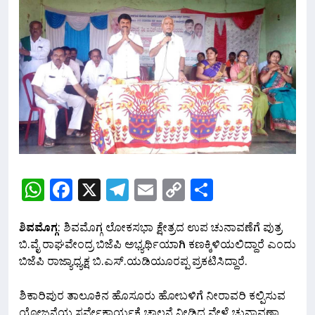
WhatsApp
Facebook
X
Telegram
Email
Copy
Share
Link
ಶಿವಮೊಗ್ಗ
: ಶಿವಮೊಗ್ಗ ಲೋಕಸಭಾ ಕ್ಷೇತ್ರದ ಉಪ ಚುನಾವಣೆಗೆ ಪುತ್ರ
ಬಿ.ವೈ ರಾಘವೇಂದ್ರ ಬಿಜೆಪಿ ಅಭ್ಯರ್ಥಿಯಾಗಿ ಕಣಕ್ಕಿಳಿಯಲಿದ್ದಾರೆ ಎಂದು
ಬಿಜೆಪಿ ರಾಜ್ಯಾಧ್ಯಕ್ಷ ಬಿ.ಎಸ್.ಯಡಿಯೂರಪ್ಪ ಪ್ರಕಟಿಸಿದ್ದಾರೆ.
ಶಿಕಾರಿಪುರ ತಾಲೂಕಿನ ಹೊಸೂರು ಹೋಬಳಿಗೆ ನೀರಾವರಿ ಕಲ್ಪಿಸುವ
ಯೋಜನೆಯ ಸರ್ವೇಕಾರ್ಯಕ್ಕೆ ಚಾಲನೆ ನೀಡಿದ ವೇಳೆ ಚುನಾವಣಾ