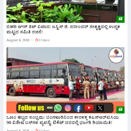
ಬ
ಬಿಡದಿ ಟೌನ್ ಶಿಪ್ ವಿವಾದ: ಜಸ್ಟಿಸ್ ಜಿ. ನರೇಂದರ್ ನೇತೃತ್ವದಲ್ಲಿ ಉನ್ನತ
ಕ
ಮಟ್ಟದ ಸಮಿತಿ ರಚನೆ!
A
August 8, 2026
0 Likes
ಬ
ಓಣಂ ಹಬ್ಬದ ಸಂಭ್ರಮ: ಬೆಂಗಳೂರಿನಿಂದ ಕೇರಳಕ್ಕೆ ಕೆಎಸ್‌ಆರ್‌ಟಿಸಿಯ
7
90 ವಿಶೇಷ ಬಸ್‌ಗಳ ವ್ಯವಸ್ಥೆ; ಟಿಕೆಟ್ ದರದಲ್ಲಿ ಭರ್ಜರಿ ರಿಯಾಯಿತಿ!
ಪಟ
A