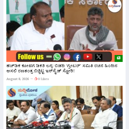
ಹೆಚ್‌ಡಿಕೆ ಕೋಟೆಗೆ ಡಿಕೆಶಿ ಲಗ್ಗೆ: ಬಿಡದಿ ‘ಗ್ರೇಟರ್‌’ ಸಮಿತಿ ರಚನೆ ಹಿಂದಿನ
ಬ
ಅಸಲಿ ರಣತಂತ್ರ ಬಿಚ್ಚಿಟ್ಟ ಇನ್‌ಸೈಡ್ ಸ್ಟೋರಿ!
A
August 8, 2026
0 Likes