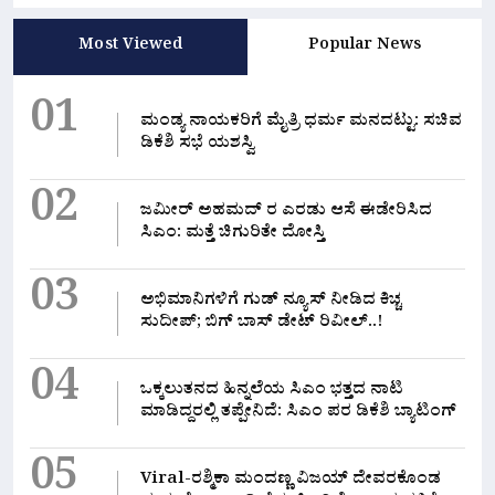
Most Viewed
Popular News
01
ಮಂಡ್ಯ ನಾಯಕರಿಗೆ ಮೈತ್ರಿ ಧರ್ಮ ಮನದಟ್ಟು: ಸಚಿವ
ಡಿಕೆಶಿ ಸಭೆ ಯಶಸ್ವಿ
02
ಜಮೀರ್ ಅಹಮದ್ ರ ಎರಡು ಆಸೆ ಈಡೇರಿಸಿದ
ಸಿಎಂ: ಮತ್ತೆ ಚಿಗುರಿತೇ ದೋಸ್ತಿ
03
ಅಭಿಮಾನಿಗಳಿಗೆ ಗುಡ್ ನ್ಯೂಸ್ ನೀಡಿದ ಕಿಚ್ಚ
ಸುದೀಪ್; ಬಿಗ್ ಬಾಸ್ ಡೇಟ್ ರಿವೀಲ್..!
04
ಒಕ್ಕಲುತನದ ಹಿನ್ನಲೆಯ ಸಿಎಂ ಭತ್ತದ ನಾಟಿ
ಮಾಡಿದ್ದರಲ್ಲಿ‌ ತಪ್ಪೇನಿದೆ: ಸಿಎಂ ಪರ ಡಿಕೆಶಿ ಬ್ಯಾಟಿಂಗ್
05
Viral-ರಶ್ಮಿಕಾ ಮಂದಣ್ಣ ವಿಜಯ್ ದೇವರಕೊಂಡ