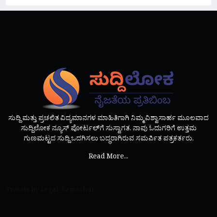
ಸುದ್ದಿ ಮತ್ತು ಪ್ರಚಲಿತ ವಿದ್ಯಮಾನಗಳ ಮಾಹಿತಿಗಾಗಿ ನಿಮ್ಮ ವಿಶ್ವಾಸಾರ್ಹ ಮೂಲವಾದ
ಸುದ್ದಿಲೋಕ ನ್ಯೂಸ್ ಪೋರ್ಟಲ್‌ಗೆ ಸುಸ್ವಾಗತ. ನಾವು ಓದುಗರಿಗೆ ಉತ್ತಮ
ಗುಣಮಟ್ಟದ ಸುದ್ದಿ ಒದಗಿಸಲು ಬದ್ಧರಾಗಿರುವ ಸಮರ್ಪಿತ ಪತ್ರಕರ್ತರು.
Read More...
Tweets by Legal_Samachar