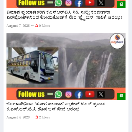
ವಿಮಾನ ಪ್ರಯಾಣಿಕರಿಗೆ ಕೆಎಸ್‌ಆರ್‌ಟಿಸಿ ಸಿಹಿ ಸುದ್ದಿ: ಕೆಂಪೇಗೌಡ
ಏರ್‌ಪೋರ್ಟ್‌ನಿಂದ ಕೋಯಿಕೋಡ್‌ಗೆ ನೇರ ‘ಫ್ಲೈ ಬಸ್’ ಸಾರಿಗೆ ಆರಂಭ!
ನ
ಅ
August 7, 2026
0 Likes
A
ಬೆಂಗಳೂರಿನಿಂದ ‘ಜೋಗ ಜಲಪಾತ’ ಪ್ಯಾಕೇಜ್ ಟೂರ್ ಪ್ರವಾಸ:
ಕೆ.ಎಸ್.ಆರ್.ಟಿ.ಸಿ ಹೊಸ ಬಸ್ ಸೇವೆ ಆರಂಭ
ನ
ಇ
August 4, 2026
2 Likes
A