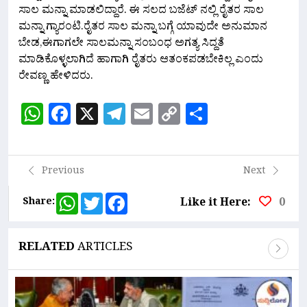
ಸಾಲ ಮನ್ನಾ ಮಾಡಲಿದ್ದಾರೆ. ಈ ಸಲದ‌ ಬಜೆಟ್ ನಲ್ಲಿ ರೈತರ ಸಾಲ‌
ಮನ್ನಾ ಗ್ಯಾರಂಟಿ.ರೈತರ ಸಾಲ ಮನ್ನಾ ಬಗ್ಗೆ ಯಾವುದೇ ಅನುಮಾನ
ಬೇಡ,ಈಗಾಗಲೇ ಸಾಲಮನ್ನಾ ಸಂಬಂಧ ಅಗತ್ಯ ಸಿದ್ದತೆ
ಮಾಡಿಕೊಳ್ಳಲಾಗಿದೆ ಹಾಗಾಗಿ ರೈತರು ಆತಂಕಪಡಬೇಕಿಲ್ಲ ಎಂದು
ರೇವಣ್ಣ ಹೇಳಿದರು.
WhatsApp
Facebook
X
Telegram
Email
Copy
Share
Link
Previous
Next
WhatsApp
Twitter
Facebook
Share:
Like it Here:
0
RELATED
ARTICLES