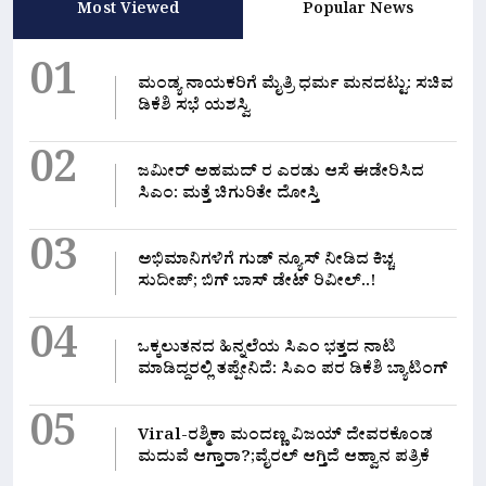
Most Viewed
Popular News
01
ಮಂಡ್ಯ ನಾಯಕರಿಗೆ ಮೈತ್ರಿ ಧರ್ಮ ಮನದಟ್ಟು: ಸಚಿವ
ಡಿಕೆಶಿ ಸಭೆ ಯಶಸ್ವಿ
02
ಜಮೀರ್ ಅಹಮದ್ ರ ಎರಡು ಆಸೆ ಈಡೇರಿಸಿದ
ಸಿಎಂ: ಮತ್ತೆ ಚಿಗುರಿತೇ ದೋಸ್ತಿ
03
ಅಭಿಮಾನಿಗಳಿಗೆ ಗುಡ್ ನ್ಯೂಸ್ ನೀಡಿದ ಕಿಚ್ಚ
ಸುದೀಪ್; ಬಿಗ್ ಬಾಸ್ ಡೇಟ್ ರಿವೀಲ್..!
04
ಒಕ್ಕಲುತನದ ಹಿನ್ನಲೆಯ ಸಿಎಂ ಭತ್ತದ ನಾಟಿ
ಮಾಡಿದ್ದರಲ್ಲಿ‌ ತಪ್ಪೇನಿದೆ: ಸಿಎಂ ಪರ ಡಿಕೆಶಿ ಬ್ಯಾಟಿಂಗ್
05
Viral-ರಶ್ಮಿಕಾ ಮಂದಣ್ಣ ವಿಜಯ್ ದೇವರಕೊಂಡ
ಮದುವೆ ಆಗ್ತಾರಾ?;ವೈರಲ್ ಆಗ್ತಿದೆ ಆಹ್ವಾನ ಪತ್ರಿಕೆ