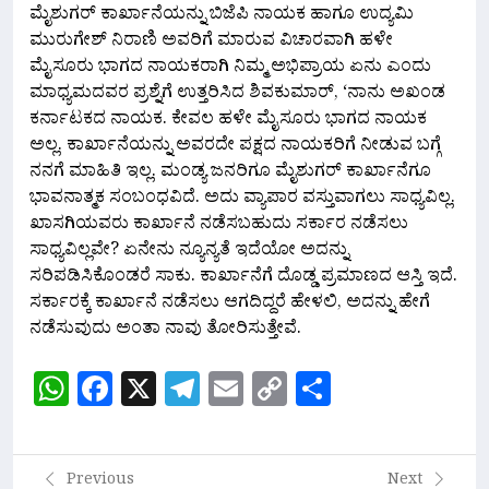
ಮೈಶುಗರ್ ಕಾರ್ಖಾನೆಯನ್ನು ಬಿಜೆಪಿ ನಾಯಕ ಹಾಗೂ ಉದ್ಯಮಿ
ಮುರುಗೇಶ್ ನಿರಾಣಿ ಅವರಿಗೆ ಮಾರುವ ವಿಚಾರವಾಗಿ ಹಳೇ
ಮೈಸೂರು ಭಾಗದ ನಾಯಕರಾಗಿ ನಿಮ್ಮ ಅಭಿಪ್ರಾಯ ಏನು ಎಂದು
ಮಾಧ್ಯಮದವರ ಪ್ರಶ್ನೆಗೆ ಉತ್ತರಿಸಿದ ಶಿವಕುಮಾರ್, ‘ನಾನು ಅಖಂಡ
ಕರ್ನಾಟಕದ ನಾಯಕ. ಕೇವಲ ಹಳೇ ಮೈಸೂರು ಭಾಗದ ನಾಯಕ
ಅಲ್ಲ. ಕಾರ್ಖಾನೆಯನ್ನು ಅವರದೇ ಪಕ್ಷದ ನಾಯಕರಿಗೆ ನೀಡುವ ಬಗ್ಗೆ
ನನಗೆ ಮಾಹಿತಿ ಇಲ್ಲ. ಮಂಡ್ಯ ಜನರಿಗೂ ಮೈಶುಗರ್ ಕಾರ್ಖಾನೆಗೂ
ಭಾವನಾತ್ಮಕ ಸಂಬಂಧವಿದೆ. ಅದು ವ್ಯಾಪಾರ ವಸ್ತುವಾಗಲು ಸಾಧ್ಯವಿಲ್ಲ.
ಖಾಸಗಿಯವರು ಕಾರ್ಖಾನೆ ನಡೆಸಬಹುದು ಸರ್ಕಾರ ನಡೆಸಲು
ಸಾಧ್ಯವಿಲ್ಲವೇ? ಏನೇನು ನ್ಯೂನ್ಯತೆ ಇದೆಯೋ ಅದನ್ನು
ಸರಿಪಡಿಸಿಕೊಂಡರೆ ಸಾಕು. ಕಾರ್ಖಾನೆಗೆ ದೊಡ್ಡ ಪ್ರಮಾಣದ ಆಸ್ತಿ ಇದೆ.
ಸರ್ಕಾರಕ್ಕೆ ಕಾರ್ಖಾನೆ ನಡೆಸಲು ಆಗದಿದ್ದರೆ ಹೇಳಲಿ, ಅದನ್ನು ಹೇಗೆ
ನಡೆಸುವುದು ಅಂತಾ ನಾವು ತೋರಿಸುತ್ತೇವೆ.
WhatsApp
Facebook
X
Telegram
Email
Copy
Share
Link
Previous
Next