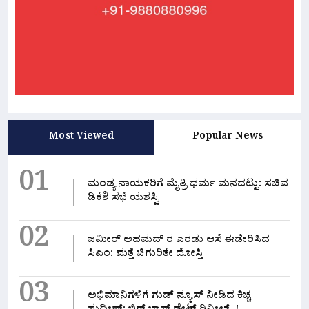
Most Viewed
Popular News
01
ಮಂಡ್ಯ ನಾಯಕರಿಗೆ ಮೈತ್ರಿ ಧರ್ಮ ಮನದಟ್ಟು: ಸಚಿವ
ಡಿಕೆಶಿ ಸಭೆ ಯಶಸ್ವಿ
02
ಜಮೀರ್ ಅಹಮದ್ ರ ಎರಡು ಆಸೆ ಈಡೇರಿಸಿದ
ಸಿಎಂ: ಮತ್ತೆ ಚಿಗುರಿತೇ ದೋಸ್ತಿ
03
ಅಭಿಮಾನಿಗಳಿಗೆ ಗುಡ್ ನ್ಯೂಸ್ ನೀಡಿದ ಕಿಚ್ಚ