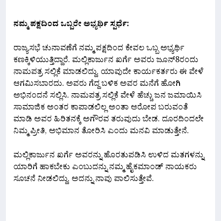
ನಮ್ಮ ಪಕ್ಷದಿಂದ ಒಬ್ಬರೇ ಅಭ್ಯರ್ಥಿ ಸ್ಪರ್ಧೆ:
ರಾಜ್ಯಸಭೆ ಚುನಾವಣೆಗೆ ನಮ್ಮ ಪಕ್ಷದಿಂದ ಕೇವಲ ಒಬ್ಬ ಅಭ್ಯರ್ಥಿ
ಕಣಕ್ಕಿಳಿಯುತ್ತಿದ್ದಾರೆ. ಮಲ್ಲಿಕಾರ್ಜುನ ಖರ್ಗೆ ಅವರು ಜೂನ್8ರಂದು
ನಾಮಪತ್ರ ಸಲ್ಲಿಕೆ ಮಾಡಲಿದ್ದು, ಯಾವುದೇ ಕಾರ್ಯಕರ್ತರು ಈ ವೇಳೆ
ಆಗಮಿಸಬಾರದು. ಅವರು ಗೆದ್ದ ಬಳಿಕ ಅವರ ಮನೆಗೆ ಹೋಗಿ
ಅಭಿನಂದನೆ ಸಲ್ಲಿಸಿ. ನಾಮಪತ್ರ ಸಲ್ಲಿಕೆ ವೇಳೆ ಹೆಚ್ಚು ಜನ ಜಮಾಯಿಸಿ
ಸಾಮಾಜಿಕ ಅಂತರ ಕಾಪಾಡಲಿಲ್ಲ ಅಂತಾ ಆರೋಪ ಬರುವಂತೆ
ಮಾಡಿ ಅವರ ಹಿರಿತನಕ್ಕೆ ಅಗೌರವ ತರುವುದು ಬೇಡ. ದೂರದಿಂದಲೇ
ನಿಮ್ಮ ಪ್ರೀತಿ, ಅಭಿಮಾನ ತೋರಿಸಿ ಎಂದು ಮನವಿ ಮಾಡುತ್ತೇನೆ.
ಮಲ್ಲಿಕಾರ್ಜುನ ಖರ್ಗೆ ಅವರನ್ನು ಹೊರತುಪಡಿಸಿ ಉಳಿದ ಮತಗಳನ್ನು
ಯಾರಿಗೆ ಹಾಕಬೇಕು ಎಂಬುದನ್ನು ನಮ್ಮ ಹೈಕಮಾಂಡ್ ನಾಯಕರು
ಸೂಚನೆ ನೀಡಲಿದ್ದು, ಅದನ್ನು ನಾವು ಪಾಲಿಸುತ್ತೇವೆ.