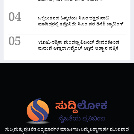
ಸುದೀಪ್; ಬಿಗ್ ಬಾಸ್ ಡೇಟ್ ರಿವೀಲ್..!
04
ಒಕ್ಕಲುತನದ ಹಿನ್ನಲೆಯ ಸಿಎಂ ಭತ್ತದ ನಾಟಿ
ಮಾಡಿದ್ದರಲ್ಲಿ‌ ತಪ್ಪೇನಿದೆ: ಸಿಎಂ ಪರ ಡಿಕೆಶಿ ಬ್ಯಾಟಿಂಗ್
05
Viral-ರಶ್ಮಿಕಾ ಮಂದಣ್ಣ ವಿಜಯ್ ದೇವರಕೊಂಡ
ಮದುವೆ ಆಗ್ತಾರಾ?;ವೈರಲ್ ಆಗ್ತಿದೆ ಆಹ್ವಾನ ಪತ್ರಿಕೆ
ಸುದ್ದಿ ಮತ್ತು ಪ್ರಚಲಿತ ವಿದ್ಯಮಾನಗಳ ಮಾಹಿತಿಗಾಗಿ ನಿಮ್ಮ ವಿಶ್ವಾಸಾರ್ಹ ಮೂಲವಾದ