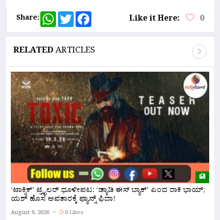
WhatsApp
Twitter
Facebook
Share:
Like it Here:
0
RELATED
ARTICLES
‘ಟಾಕ್ಸಿಕ್’ ಟ್ರೈಲರ್ ಧೂಳೀಪಟ: ‘ಡ್ಯಾಡಿ ಈಸ್ ಬ್ಯಾಕ್’ ಎಂದ ರಾಕಿ ಭಾಯ್;
ಬ
ಯಶ್ ಹೊಸ ಅವತಾರಕ್ಕೆ ಫ್ಯಾನ್ಸ್ ಫಿದಾ!
ದ
August 9, 2026
0 Likes
A