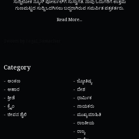
ಸುದ್ದಿಲೋಕ ನ್ಯೂಸ್ ಪೋರ್ಟಲ್‌ಗೆ ಸುಸ್ವಾಗತ. ನಾವು ಓದುಗರಿಗೆ ಉತ್ತಮ
ಗುಣಮಟ್ಟದ ಸುದ್ದಿ ಒದಗಿಸಲು ಬದ್ಧರಾಗಿರುವ ಸಮರ್ಪಿತ ಪತ್ರಕರ್ತರು.
Read More...
Tweets by Legal_Samachar
Category
ಅಂಕಣ
ಜ್ಯೋತಿಷ್ಯ
ಆಹಾರ
ದೇಶ
ಕ್ರೀಡೆ
ಧಾರ್ಮಿಕ
ಕ್ರೈಂ
ನಾಯಕರು
ಜೀವನ ಶೈಲಿ
ಮುಖ್ಯ ಮಾಹಿತಿ
ರಾಜಕೀಯ
ರಾಜ್ಯ