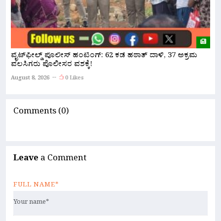
ವೈಟ್‌ಫೀಲ್ಡ್ ಪೊಲೀಸ್ ಹಂಟಿಂಗ್: 62 ಕಡೆ ಹಠಾತ್ ದಾಳಿ, 37 ಅಕ್ರಮ
ಪ
ವಲಸಿಗರು ಪೊಲೀಸರ ವಶಕ್ಕೆ!
A
August 8, 2026
0 Likes
Comments (0)
Leave
a Comment
FULL NAME*