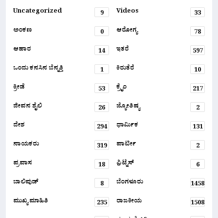
Uncategorized
Videos
9
33
ಅಂಕಣ
ಆರೋಗ್ಯ
0
78
ಆಹಾರ
ಇತರೆ
14
597
ಒಂದು ಕನಸಿನ ಬೆನ್ನತ್ತಿ
ಕಿರುತೆರೆ
1
10
ಕ್ರೀಡೆ
ಕ್ರೈಂ
53
217
ಜೀವನ ಶೈಲಿ
ಜ್ಯೋತಿಷ್ಯ
26
2
ದೇಶ
ಧಾರ್ಮಿಕ
294
131
ನಾಯಕರು
ಪಾರ್ಟೀ
319
2
ಪ್ರವಾಸ
ಫ಼ಿಟ್ನೆಸ್
18
6
ಬಾಲಿವುಡ್
ಬೆಂಗಳೂರು
8
1458
ಮುಖ್ಯ ಮಾಹಿತಿ
ರಾಜಕೀಯ
235
1508