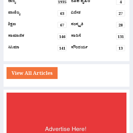
ರಾಜ್ಯ
ರೂಪ ವೈಖರಿ
1935
4
ವಾಣಿಜ್ಯ
ವಿದೇಶ
63
27
ಶಿಕ್ಷಣ
ಸಂಸ್ಕೃತಿ
67
28
ಸಾಮಾಜಿಕ
ಸಾರಿಗೆ
146
131
ಸಿನಿಮಾ
ಸೌಂದರ್ಯ
141
13
View All Articles