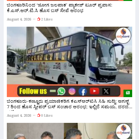
ಬೆಂಗಳೂರಿನಿಂದ ‘ಜೋಗ ಜಲಪಾತ’ ಪ್ಯಾಕೇಜ್ ಟೂರ್ ಪ್ರವಾಸ:
ನ
ಕೆ.ಎಸ್.ಆರ್.ಟಿ.ಸಿ ಹೊಸ ಬಸ್ ಸೇವೆ ಆರಂಭ
ಇ
August 4, 2026
2 Likes
A
ಸ
ಬೆಂಗಳೂರು-ಕಣ್ಣೂರು ಪ್ರಯಾಣಿಕರಿಗೆ ಕೆಎಸ್‌ಆರ್‌ಟಿಸಿ ಸಿಹಿ ಸುದ್ದಿ: ಆಗಸ್ಟ್
ಸ
7 ರಿಂದ ಹೊಸ ಸ್ಲೀಪರ್ ಬಸ್ ಸಂಚಾರ ಆರಂಭ; ಇಲ್ಲಿದೆ ಸಮಯ, ದರದ
ಪಟ್ಟಿ!
A
August 4, 2026
0 Likes