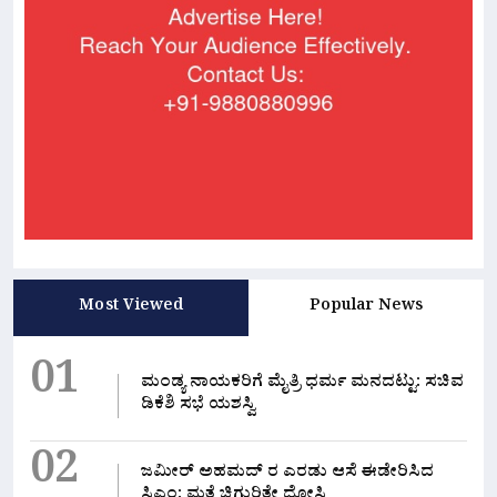
Most Viewed
Popular News
01
ಮಂಡ್ಯ ನಾಯಕರಿಗೆ ಮೈತ್ರಿ ಧರ್ಮ ಮನದಟ್ಟು: ಸಚಿವ
ಡಿಕೆಶಿ ಸಭೆ ಯಶಸ್ವಿ
02
ಜಮೀರ್ ಅಹಮದ್ ರ ಎರಡು ಆಸೆ ಈಡೇರಿಸಿದ
ಸಿಎಂ: ಮತ್ತೆ ಚಿಗುರಿತೇ ದೋಸ್ತಿ