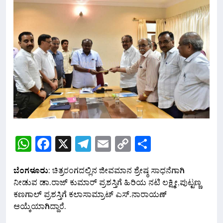
WhatsApp
Facebook
X
Telegram
Email
Copy
Share
Link
ಬೆಂಗಳೂರು
: ಚಿತ್ರರಂಗದಲ್ಲಿನ ಜೀವಮಾನ ಶ್ರೇಷ್ಠ ಸಾಧನೆಗಾಗಿ
ನೀಡುವ ಡಾ.ರಾಜ್ ಕುಮಾರ್ ಪ್ರಶಸ್ತಿಗೆ ಹಿರಿಯ ನಟಿ ಲಕ್ಷ್ಮೀ,ಪುಟ್ಟಣ್ಣ
ಕಣಗಾಲ್ ಪ್ರಶಸ್ತಿಗೆ ಕಲಾಸಾಮ್ರಾಟ್ ಎಸ್.ನಾರಾಯಣ್
ಆಯ್ಕೆಯಾಗಿದ್ದಾರೆ.