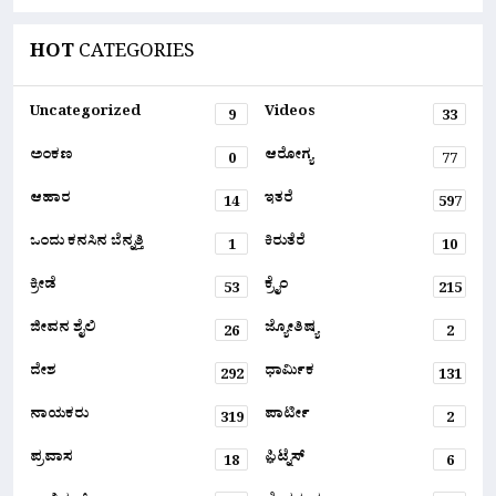
HOT
CATEGORIES
Uncategorized
Videos
9
33
ಅಂಕಣ
ಆರೋಗ್ಯ
0
77
ಆಹಾರ
ಇತರೆ
14
597
ಒಂದು ಕನಸಿನ ಬೆನ್ನತ್ತಿ
ಕಿರುತೆರೆ
1
10
ಕ್ರೀಡೆ
ಕ್ರೈಂ
53
215
ಜೀವನ ಶೈಲಿ
ಜ್ಯೋತಿಷ್ಯ
26
2
ದೇಶ
ಧಾರ್ಮಿಕ
292
131
ನಾಯಕರು
ಪಾರ್ಟೀ
319
2
ಪ್ರವಾಸ
ಫ಼ಿಟ್ನೆಸ್
18
6