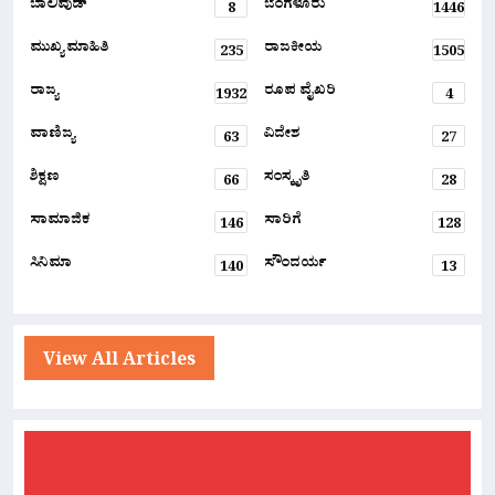
ಬಾಲಿವುಡ್
ಬೆಂಗಳೂರು
8
1446
ಮುಖ್ಯ ಮಾಹಿತಿ
ರಾಜಕೀಯ
235
1505
ರಾಜ್ಯ
ರೂಪ ವೈಖರಿ
1932
4
ವಾಣಿಜ್ಯ
ವಿದೇಶ
63
27
ಶಿಕ್ಷಣ
ಸಂಸ್ಕೃತಿ
66
28
ಸಾಮಾಜಿಕ
ಸಾರಿಗೆ
146
128
ಸಿನಿಮಾ
ಸೌಂದರ್ಯ
140
13
View All Articles