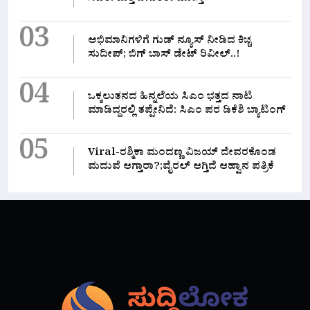
03
ಅಭಿಮಾನಿಗಳಿಗೆ ಗುಡ್ ನ್ಯೂಸ್ ನೀಡಿದ ಕಿಚ್ಚ
ಸುದೀಪ್; ಬಿಗ್ ಬಾಸ್ ಡೇಟ್ ರಿವೀಲ್..!
04
ಒಕ್ಕಲುತನದ ಹಿನ್ನಲೆಯ ಸಿಎಂ ಭತ್ತದ ನಾಟಿ
ಮಾಡಿದ್ದರಲ್ಲಿ‌ ತಪ್ಪೇನಿದೆ: ಸಿಎಂ ಪರ ಡಿಕೆಶಿ ಬ್ಯಾಟಿಂಗ್
05
Viral-ರಶ್ಮಿಕಾ ಮಂದಣ್ಣ ವಿಜಯ್ ದೇವರಕೊಂಡ
ಮದುವೆ ಆಗ್ತಾರಾ?;ವೈರಲ್ ಆಗ್ತಿದೆ ಆಹ್ವಾನ ಪತ್ರಿಕೆ