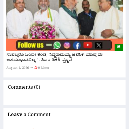
ರ
ನಾವೆಲ್ಲರೂ ಒಂದೇ ತಂಡ, ಸಿದ್ದರಾಮಯ್ಯ ಅವರಿಗೆ ಯಾವುದೇ
ಹ
ಅಸಮಾಧಾನವಿಲ್ಲ!”: ಸಿಎಂ ಡಿಕೆಶಿ ಸ್ಪಷ್ಟನೆ
A
August 4, 2026
0 Likes
Comments (0)
Leave
a Comment