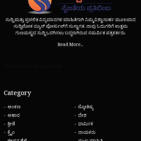
ಸುದ್ದಿ ಮತ್ತು ಪ್ರಚಲಿತ ವಿದ್ಯಮಾನಗಳ ಮಾಹಿತಿಗಾಗಿ ನಿಮ್ಮ ವಿಶ್ವಾಸಾರ್ಹ ಮೂಲವಾದ
ಸುದ್ದಿಲೋಕ ನ್ಯೂಸ್ ಪೋರ್ಟಲ್‌ಗೆ ಸುಸ್ವಾಗತ. ನಾವು ಓದುಗರಿಗೆ ಉತ್ತಮ
ಗುಣಮಟ್ಟದ ಸುದ್ದಿ ಒದಗಿಸಲು ಬದ್ಧರಾಗಿರುವ ಸಮರ್ಪಿತ ಪತ್ರಕರ್ತರು.
Read More...
Tweets by Legal_Samachar
Category
ಅಂಕಣ
ಜ್ಯೋತಿಷ್ಯ
ಆಹಾರ
ದೇಶ
ಕ್ರೀಡೆ
ಧಾರ್ಮಿಕ
ಕ್ರೈಂ
ನಾಯಕರು