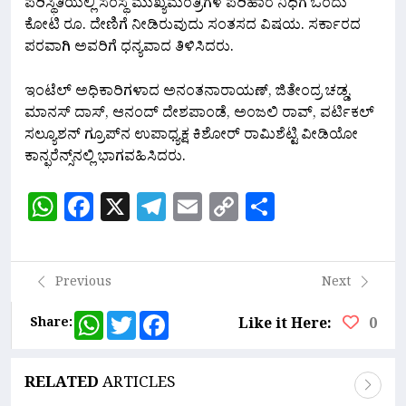
ಪರಿಸ್ಥಿತಿಯಲ್ಲಿ ಸಂಸ್ಥೆ ಮುಖ್ಯಮಂತ್ರಿಗಳ ಪರಿಹಾರ ನಿಧಿಗೆ ಒಂದು
ಕೋಟಿ ರೂ. ದೇಣಿಗೆ ನೀಡಿರುವುದು ಸಂತಸದ ವಿಷಯ. ಸರ್ಕಾರದ
ಪರವಾಗಿ ಅವರಿಗೆ ಧನ್ಯವಾದ ತಿಳಿಸಿದರು.
ಇಂಟೆಲ್‌ ಅಧಿಕಾರಿಗಳಾದ ಅನಂತನಾರಾಯಣ್, ಜಿತೇಂದ್ರ ಚಡ್ಡ,
ಮಾನಸ್‌ ದಾಸ್‌, ಆನಂದ್‌ ದೇಶಪಾಂಡೆ, ಅಂಜಲಿ ರಾವ್‌, ವರ್ಟಿಕಲ್‌
ಸಲ್ಯೂಶನ್‌ ಗ್ರೂಪ್‌ನ ಉಪಾಧ್ಯಕ್ಷ ಕಿಶೋರ್‌ ರಾಮಿಶೆಟ್ಟಿ ವೀಡಿಯೋ
ಕಾನ್ಫರೆನ್ಸ್‌ನಲ್ಲಿ ಭಾಗವಹಿಸಿದರು.
WhatsApp
Facebook
X
Telegram
Email
Copy
Share
Link
Previous
Next
WhatsApp
Twitter
Facebook
Share:
Like it Here:
0
RELATED
ARTICLES