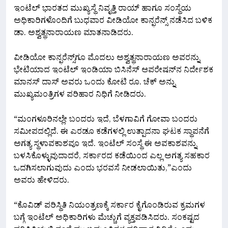
ಇಂಟೆಲ್‌ ಭಾರತದ ಮುಖ್ಯಸ್ಥೆ ನಿವೃತ್ತಿ ರಾಯ್‌ ಹಾಗೂ ಸಂಸ್ಥೆಯ
ಅಧಿಕಾರಿಗಳೊಂದಿಗೆ ಬುಧವಾರ ವೀಡಿಯೋ ಕಾನ್ಫರೆನ್ಸ್‌ ನಡೆಸಿದ ಬಳಿಕ
ಡಾ. ಅಶ್ವತ್ಥನಾರಾಯಣ ಮಾತನಾಡಿದರು.
ವೀಡಿಯೋ ಕಾನ್ಫರೆನ್ಸ್‌ಗೂ ಮೊದಲು ಅಶ್ವತ್ಥನಾರಾಯಣ ಅವರನ್ನು
ಭೇಟಿಯಾದ ಇಂಟೆಲ್‌ ಇಂಡಿಯಾ ಬಿಸಿನೆಸ್‌ ಆಪರೇಷನ್‌ನ ನಿರ್ದೇಶಕ
ಮಾನಸ್‌‌ ದಾಸ್‌ ಅವರು ಒಂದು ಕೋಟಿ ರೂ. ಚೆಕ್ ಅನ್ನು
ಮುಖ್ಯಮಂತ್ರಿಗಳ ಪರಿಹಾರ ನಿಧಿಗೆ ನೀಡಿದರು.
“ಮಂಗಳೂರಿನಲ್ಲೇ ಬಂದರು ಇದೆ, ಬೆಳಗಾವಿಗೆ ಗೋವಾ ಬಂದರು
ಸಮೀಪದಲ್ಲಿದೆ. ಈ ಎರಡೂ ಕಡೆಗಳಲ್ಲಿ ಉತ್ಪಾದನಾ ಘಟಕ ಸ್ಥಾಪನೆಗೆ
ಅಗತ್ಯ ಸ್ಥಳಾವಕಾಶವೂ ಇದೆ. ಇಂಟೆಲ್‌ ಸಂಸ್ಥೆ ಈ ಅವಕಾಶವನ್ನು
ಬಳಸಿಕೊಳ್ಳುವುದಾದರೆ, ಸರ್ಕಾರದ ಕಡೆಯಿಂದ ಎಲ್ಲ ಅಗತ್ಯ ಸಹಕಾರ
ಒದಗಿಸಲಾಗುವುದು ಎಂದು ಭರವಸೆ ನೀಡಲಾಯಿತು,”ಎಂದು
ಅವರು ಹೇಳಿದರು.
“ಕೊವಿಡ್ ಪರಿಸ್ಥಿತಿ ನಿಯಂತ್ರಣಕ್ಕೆ ಸರ್ಕಾರ ಕೈಗೊಂಡಿರುವ ಕ್ರಮಗಳ
ಬಗ್ಗೆ ಇಂಟೆಲ್‌ ಅಧಿಕಾರಿಗಳು ಮೆಚ್ಚುಗೆ ವ್ಯಕ್ತಪಡಿಸಿದರು. ಸಂಕಷ್ಟದ