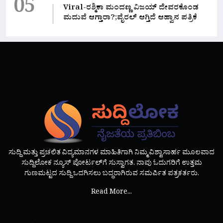
05
Viral-ರಶ್ಮಿಕಾ ಮಂದಣ್ಣ ವಿಜಯ್ ದೇವರಕೊಂಡ
ಮದುವೆ ಆಗ್ತಾರಾ?;ವೈರಲ್ ಆಗ್ತಿದೆ ಆಹ್ವಾನ ಪತ್ರಿಕೆ
ಸುದ್ದಿ ಮತ್ತು ಪ್ರಚಲಿತ ವಿದ್ಯಮಾನಗಳ ಮಾಹಿತಿಗಾಗಿ ನಿಮ್ಮ ವಿಶ್ವಾಸಾರ್ಹ ಮೂಲವಾದ
ಸುದ್ದಿಲೋಕ ನ್ಯೂಸ್ ಪೋರ್ಟಲ್‌ಗೆ ಸುಸ್ವಾಗತ. ನಾವು ಓದುಗರಿಗೆ ಉತ್ತಮ
ಗುಣಮಟ್ಟದ ಸುದ್ದಿ ಒದಗಿಸಲು ಬದ್ಧರಾಗಿರುವ ಸಮರ್ಪಿತ ಪತ್ರಕರ್ತರು.
Read More...