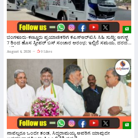
ಸ
ಬೆಂಗಳೂರು-ಕಣ್ಣೂರು ಪ್ರಯಾಣಿಕರಿಗೆ ಕೆಎಸ್‌ಆರ್‌ಟಿಸಿ ಸಿಹಿ ಸುದ್ದಿ: ಆಗಸ್ಟ್
ಸ
7 ರಿಂದ ಹೊಸ ಸ್ಲೀಪರ್ ಬಸ್ ಸಂಚಾರ ಆರಂಭ; ಇಲ್ಲಿದೆ ಸಮಯ, ದರದ
ಪಟ್ಟಿ!
A
August 4, 2026
0 Likes
ರ
ನಾವೆಲ್ಲರೂ ಒಂದೇ ತಂಡ, ಸಿದ್ದರಾಮಯ್ಯ ಅವರಿಗೆ ಯಾವುದೇ