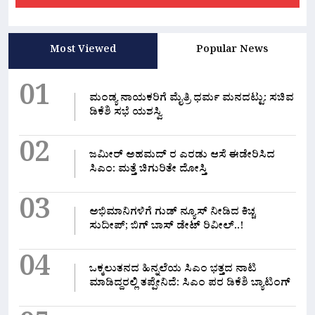
Most Viewed
Popular News
01
ಮಂಡ್ಯ ನಾಯಕರಿಗೆ ಮೈತ್ರಿ ಧರ್ಮ ಮನದಟ್ಟು: ಸಚಿವ
ಡಿಕೆಶಿ ಸಭೆ ಯಶಸ್ವಿ
02
ಜಮೀರ್ ಅಹಮದ್ ರ ಎರಡು ಆಸೆ ಈಡೇರಿಸಿದ
ಸಿಎಂ: ಮತ್ತೆ ಚಿಗುರಿತೇ ದೋಸ್ತಿ
03
ಅಭಿಮಾನಿಗಳಿಗೆ ಗುಡ್ ನ್ಯೂಸ್ ನೀಡಿದ ಕಿಚ್ಚ
ಸುದೀಪ್; ಬಿಗ್ ಬಾಸ್ ಡೇಟ್ ರಿವೀಲ್..!
04
ಒಕ್ಕಲುತನದ ಹಿನ್ನಲೆಯ ಸಿಎಂ ಭತ್ತದ ನಾಟಿ
ಮಾಡಿದ್ದರಲ್ಲಿ‌ ತಪ್ಪೇನಿದೆ: ಸಿಎಂ ಪರ ಡಿಕೆಶಿ ಬ್ಯಾಟಿಂಗ್