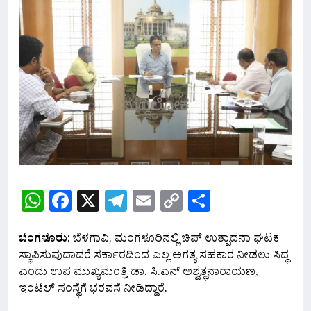
WhatsApp
Facebook
X
Telegram
Email
Copy
Share
Link
ಬೆಂಗಳೂರು
: ಬೆಳಗಾವಿ, ಮಂಗಳೂರಿನಲ್ಲಿ ಚಿಪ್ ಉತ್ಪಾದನಾ ಘಟಕ
ಸ್ಥಾಪಿಸುವುದಾದರೆ ಸರ್ಕಾರದಿಂದ ಎಲ್ಲ ಅಗತ್ಯ ಸಹಕಾರ ನೀಡಲು ಸಿದ್ಧ
ಎಂದು ಉಪ ಮುಖ್ಯಮಂತ್ರಿ ಡಾ. ಸಿ.ಎನ್ ಅಶ್ವತ್ಥನಾರಾಯಣ,
ಇಂಟೆಲ್‌ ಸಂಸ್ಥೆಗೆ ಭರವಸೆ ನೀಡಿದ್ದಾರೆ.