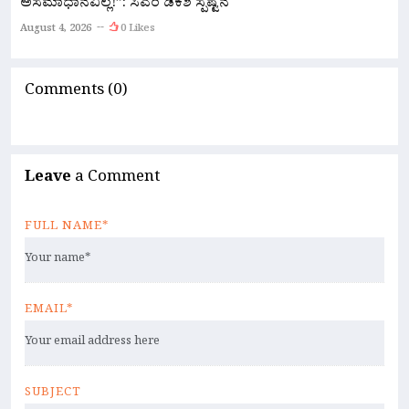
ಹ
ಅಸಮಾಧಾನವಿಲ್ಲ!”: ಸಿಎಂ ಡಿಕೆಶಿ ಸ್ಪಷ್ಟನೆ
A
August 4, 2026
0 Likes
Comments (0)
Leave
a Comment
FULL NAME*
EMAIL*
SUBJECT