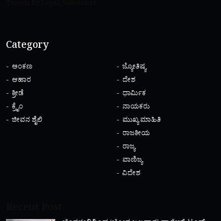
Tweets by Legal_Samachar
Category
ಅಂಕಣ
ಜ್ಯೋತಿಷ್ಯ
ಆಹಾರ
ದೇಶ
ಕ್ರೀಡೆ
ಧಾರ್ಮಿಕ
ಕ್ರೈಂ
ನಾಯಕರು
ಜೀವನ ಶೈಲಿ
ಮುಖ್ಯ ಮಾಹಿತಿ
ರಾಜಕೀಯ
ರಾಜ್ಯ
ವಾಣಿಜ್ಯ
ವಿದೇಶ
Recent Post