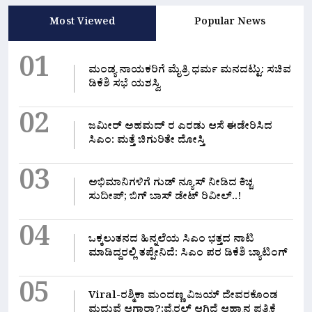
Most Viewed
Popular News
01
ಮಂಡ್ಯ ನಾಯಕರಿಗೆ ಮೈತ್ರಿ ಧರ್ಮ ಮನದಟ್ಟು: ಸಚಿವ
ಡಿಕೆಶಿ ಸಭೆ ಯಶಸ್ವಿ
02
ಜಮೀರ್ ಅಹಮದ್ ರ ಎರಡು ಆಸೆ ಈಡೇರಿಸಿದ
ಸಿಎಂ: ಮತ್ತೆ ಚಿಗುರಿತೇ ದೋಸ್ತಿ
03
ಅಭಿಮಾನಿಗಳಿಗೆ ಗುಡ್ ನ್ಯೂಸ್ ನೀಡಿದ ಕಿಚ್ಚ
ಸುದೀಪ್; ಬಿಗ್ ಬಾಸ್ ಡೇಟ್ ರಿವೀಲ್..!
04
ಒಕ್ಕಲುತನದ ಹಿನ್ನಲೆಯ ಸಿಎಂ ಭತ್ತದ ನಾಟಿ
ಮಾಡಿದ್ದರಲ್ಲಿ‌ ತಪ್ಪೇನಿದೆ: ಸಿಎಂ ಪರ ಡಿಕೆಶಿ ಬ್ಯಾಟಿಂಗ್
05
Viral-ರಶ್ಮಿಕಾ ಮಂದಣ್ಣ ವಿಜಯ್ ದೇವರಕೊಂಡ
ಮದುವೆ ಆಗ್ತಾರಾ?;ವೈರಲ್ ಆಗ್ತಿದೆ ಆಹ್ವಾನ ಪತ್ರಿಕೆ