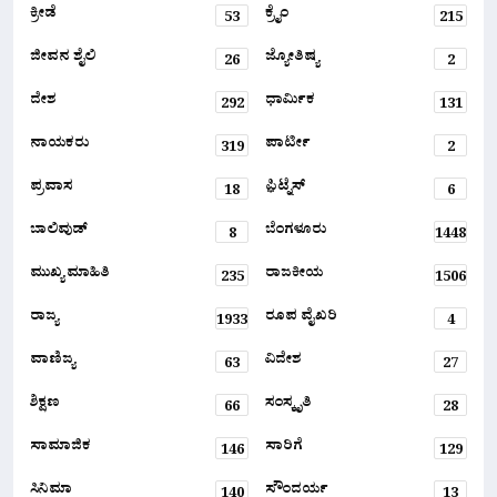
ಕ್ರೀಡೆ
ಕ್ರೈಂ
53
215
ಜೀವನ ಶೈಲಿ
ಜ್ಯೋತಿಷ್ಯ
26
2
ದೇಶ
ಧಾರ್ಮಿಕ
292
131
ನಾಯಕರು
ಪಾರ್ಟೀ
319
2
ಪ್ರವಾಸ
ಫ಼ಿಟ್ನೆಸ್
18
6
ಬಾಲಿವುಡ್
ಬೆಂಗಳೂರು
8
1448
ಮುಖ್ಯ ಮಾಹಿತಿ
ರಾಜಕೀಯ
235
1506
ರಾಜ್ಯ
ರೂಪ ವೈಖರಿ
1933
4
ವಾಣಿಜ್ಯ
ವಿದೇಶ
63
27
ಶಿಕ್ಷಣ
ಸಂಸ್ಕೃತಿ
66
28
ಸಾಮಾಜಿಕ
ಸಾರಿಗೆ
146
129
ಸಿನಿಮಾ
ಸೌಂದರ್ಯ
140
13