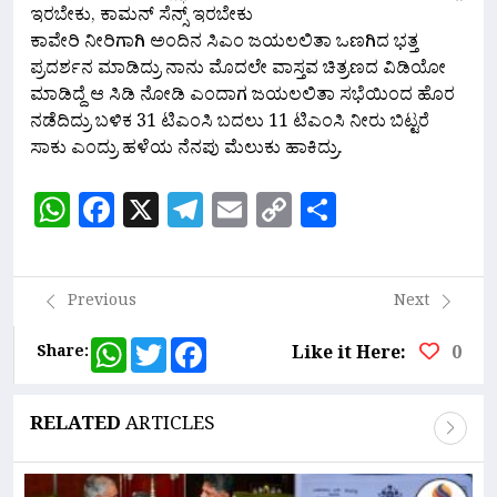
ಇರಬೇಕು, ಕಾಮನ್ ಸೆನ್ಸ್ ಇರಬೇಕು
ಕಾವೇರಿ ನೀರಿಗಾಗಿ ಅಂದಿನ ಸಿಎಂ ಜಯಲಲಿತಾ ಒಣಗಿದ ಭತ್ತ
ಪ್ರದರ್ಶನ ಮಾಡಿದ್ರು ನಾನು ಮೊದಲೇ ವಾಸ್ತವ ಚಿತ್ರಣದ ವಿಡಿಯೋ
ಮಾಡಿದ್ದೆ ಆ ಸಿಡಿ ನೋಡಿ ಎಂದಾಗ ಜಯಲಲಿತಾ ಸಭೆಯಿಂದ ಹೊರ
ನಡೆದಿದ್ರು ಬಳಿಕ 31 ಟಿಎಂಸಿ ಬದಲು 11 ಟಿಎಂಸಿ ನೀರು ಬಿಟ್ಟರೆ
ಸಾಕು ಎಂದ್ರು ಹಳೆಯ ನೆನಪು ಮೆಲುಕು ಹಾಕಿದ್ರು.
WhatsApp
Facebook
X
Telegram
Email
Copy
Share
Link
Previous
Next
WhatsApp
Twitter
Facebook
Share:
Like it Here:
0
RELATED
ARTICLES