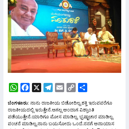
WhatsApp
Facebook
X
Telegram
Email
Copy
Share
Link
ಬೆಂಗಳೂರು
: ನಾನು ರಾಜಕೀಯ ಬಿಡೋದಿಲ್ಲ.ಶಕ್ತಿ ಇರುವವರೆಗೂ
ರಾಜಕೀಯದಲ್ಲಿ ಇರುತ್ತೇನೆ.ಆಗಲ್ಲ ಅಂದಾಗ ವಿಶ್ರಾಂತಿ
ಪಡೆಯುತ್ತೇನೆ.ಯಾರಿಗೂ ಮೋಸ ಮಾಡಿಲ್ಲ, ಭ್ರಷ್ಟಾಚಾರ ಮಾಡಿಲ್ಲ,
ವಂಚನೆ ಮಾಡಿಲ್ಲ.ನಾನು ಬಯಸೋದು ಒಂದೆ.ನನಗೆ ಅನಾಯಾಸ