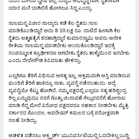
ಯಾರ ಮೇಲೂ ದ್ವೇಷ ಇಲ್ಲ. ರಾಜ್ಯದ ಅಭಿವೃದ್ಧಿ ಗಾಗಿ, ರೈತರಿಗಾಗಿ
ಯಾರ ಮನೆ ಬಾಗಿಲಿಗೆ ಹೋಗಲೂ ಸಿದ್ದ ಎಂದ್ರು.
ಸಾಲಮನ್ನ ವಿಚಾರ ನಾಲ್ಕಾರು ಕಡೆ ಕೆಲ ರೈತರು ಸಾಲ
ಮಾಡಿಕೊಂಡಿದ್ದಾರೆ ಅದು 8-10.ಲಕ್ಷ ರೂ. ದಾಟಿದೆ ಹೀಗಾಗಿ ಕೆಲ
ರೈತರು ಆತ್ಮಹತ್ಯೆಗೆ ಶರಣಾಗ್ತಿದ್ದಾರೆ ಕುಮಾರಸ್ವಾಮಿ ಅವರು ಅನೇಕ
ರೀತಿಯ ಸಾಲಮನ್ನ ಮಾಡಬೇಕು ಅಂದುಕೊಂಡಿದ್ದಾರೆ ಇದಕ್ಕೆ
ಸಂಪನ್ಮೂಲಕ ಕ್ರೂಢೀಕರಣ ಆಗಬೇಕು.ರೈತರು ತಾಳ್ಮೆಯಿಂದ ಇರಬೇಕು
ಎಂದು ದೇವೇಗೌಡ ಕಿವಿಮಾತು ಹೇಳಿದ್ರು.
ಎಲ್ಲರಿಗೂ ತೆರಿಗೆ ವಿಧಿಸುವ ಅಗತ್ಯ ಇಲ್ಲ‌. ಅಕ್ರಮವಾಗಿ ಆಸ್ತಿ ಮಾಡಿರುವ
ಮಂದಿಗೆ ತೆರಿಗೆ ಹಾಕಿದ್ರೂ ಸಾಕು.‌ ವ್ಯವಸ್ಥೆ ನಡೆಸಬಹುದು. ಆದ್ರೆ
ವ್ಯವಸ್ಥೆಯೇ ಕೆಟ್ಟು ಹೋಗಿದೆ. ನಮ್ಮ ಪಕ್ಷದಲ್ಲಿ ಎಲ್ಲರೂ ಸತ್ಯ ಹರಿಶ್ಚಂದ್ರ
ರಿಲ್ಲ ಎನ್ನುವುದೂ ನನಗೆ ಗೊತ್ತು.ಚುನಾವಣೆ ಗೆಲ್ಲುವವರೆಗೆ ಹೋರಾಟ
ಮಾಡಿ ಗೆದ್ದ ಮೇಲೆ ವಿರೋಧ ಪಕ್ಷದವರೂ ಸಹಕಾರ ನೀಡಬೇಕು ಮೈತ್ರಿ
ಸರ್ಕಾರದ ಗೊಂದಲ, ಆಪರೇಷನ್ ಕಮಲದ ಬಗ್ಗೆ ಪರೋಕ್ಷವಾಗಿ
ಸಲಹೆ ನೀಡಿದ್ರು.
ಆಡಳಿತ ನಡೆಸಲು ಆಕ್ಸ್ಫರ್ಡ್ ಯುನಿವರ್ಸಿಟಿಯಲ್ಲಿ ಓದಬೇಕಿಲ್ಲ ಬುದ್ದಿ