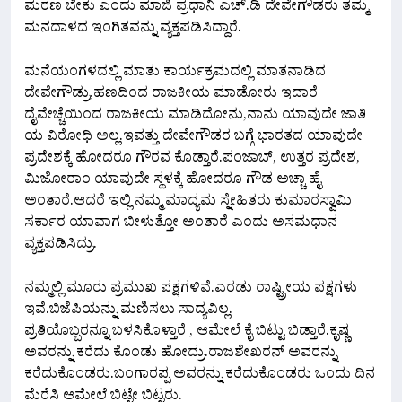
ಮರಣ ಬೇಕು ಎಂದು ಮಾಜಿ ಪ್ರಧಾನಿ ಎಚ್.ಡಿ ದೇವೇಗೌಡರು ತಮ್ಮ
ಮನದಾಳದ ಇಂಗಿತವನ್ನು ವ್ಯಕ್ತಪಡಿಸಿದ್ದಾರೆ.
ಮನೆಯಂಗಳದಲ್ಲಿ ಮಾತು ಕಾರ್ಯಕ್ರಮದಲ್ಲಿ ಮಾತನಾಡಿದ
ದೇವೇಗೌಡ್ರು,ಹಣದಿಂದ ರಾಜಕೀಯ ಮಾಡೋರು ಇದಾರೆ
ದೈವೇಚ್ಚೆಯಿಂದ ರಾಜಕೀಯ ಮಾಡಿದೋನು,ನಾನು ಯಾವುದೇ ಜಾತಿ
ಯ ವಿರೋಧಿ ಅಲ್ಲ.ಇವತ್ತು ದೇವೇಗೌಡರ ಬಗ್ಗೆ ಭಾರತದ ಯಾವುದೇ
ಪ್ರದೇಶಕ್ಕೆ ಹೋದರೂ ಗೌರವ ಕೊಡ್ತಾರೆ.ಪಂಜಾಬ್, ಉತ್ತರ ಪ್ರದೇಶ,
ಮಿಜೋರಾಂ ಯಾವುದೇ ಸ್ಥಳಕ್ಕೆ ಹೋದರೂ ಗೌಡ ಅಚ್ಚಾ ಹೈ
ಅಂತಾರೆ.ಆದರೆ ಇಲ್ಲಿ ನಮ್ಮ ಮಾದ್ಯಮ ಸ್ನೇಹಿತರು ಕುಮಾರಸ್ವಾಮಿ
ಸರ್ಕಾರ ಯಾವಾಗ ಬೀಳುತ್ತೋ ಅಂತಾರೆ ಎಂದು ಅಸಮಧಾನ
ವ್ಯಕ್ತಪಡಿಸಿದ್ರು.
ನಮ್ಮಲ್ಲಿ ಮೂರು ಪ್ರಮುಖ ಪಕ್ಷಗಳಿವೆ.ಎರಡು ರಾಷ್ಟ್ರೀಯ ಪಕ್ಷಗಳು
ಇವೆ.ಬಿಜೆಪಿಯನ್ನು ಮಣಿಸಲು ಸಾದ್ಯವಿಲ್ಲ.
ಪ್ರತಿಯೊಬ್ಬರನ್ನೂ ಬಳಸಿಕೊಳ್ತಾರೆ , ಆಮೇಲೆ ಕೈ ಬಿಟ್ಟು ಬಿಡ್ತಾರೆ.ಕೃಷ್ಣ
ಅವರನ್ನು ಕರೆದು ಕೊಂಡು ಹೋದ್ರು.ರಾಜಶೇಖರನ್ ಅವರನ್ನು
ಕರೆದುಕೊಂಡರು.ಬಂಗಾರಪ್ಪ ಅವರನ್ನು ಕರೆದುಕೊಂಡರು ಒಂದು ದಿನ
ಮೆರೆಸಿ ಆಮೇಲೆ ಬಿಟ್ಟೇ ಬಿಟ್ಟರು.