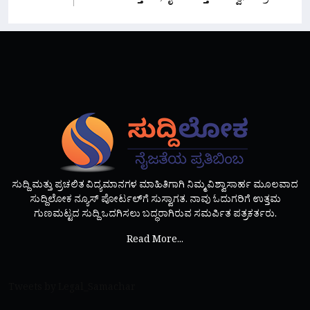
ಸುದ್ದಿ ಮತ್ತು ಪ್ರಚಲಿತ ವಿದ್ಯಮಾನಗಳ ಮಾಹಿತಿಗಾಗಿ ನಿಮ್ಮ ವಿಶ್ವಾಸಾರ್ಹ ಮೂಲವಾದ
ಸುದ್ದಿಲೋಕ ನ್ಯೂಸ್ ಪೋರ್ಟಲ್‌ಗೆ ಸುಸ್ವಾಗತ. ನಾವು ಓದುಗರಿಗೆ ಉತ್ತಮ
ಗುಣಮಟ್ಟದ ಸುದ್ದಿ ಒದಗಿಸಲು ಬದ್ಧರಾಗಿರುವ ಸಮರ್ಪಿತ ಪತ್ರಕರ್ತರು.
Read More...
Tweets by Legal_Samachar