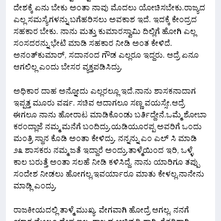
ದೇಶಕ್ಕೆ ಏನು ಬೇಕು ಅಂತಾ ನಾವು ಮೊದಲು ಯೋಚಿಸಬೇಕು.ರಾಜ್ಯದ
ಎಲ್ಲ ಸಮಸ್ಯೆಗಳನ್ನು ಬಗೆಹರಿಸಲು ಅವಕಾಶ ಇದೆ. ಇದಕ್ಕೆ ಕೇಂದ್ರದ
ಸಹಕಾರ ಬೇಕು. ನಾನು ಮತ್ತು ಕುಮಾರಸ್ವಾಮಿ ದಿಲ್ಲಿಗೆ ಹೋಗಿ ಎಲ್ಲ
ಸಂಸದರನ್ನು ಭೇಟಿ ಮಾಡಿ ಸಹಕಾರ ನೀಡಿ ಅಂತ ಕೇಳಿದೆ.
ಅನಂತ್‌ಕುಮಾರ್, ಸದಾನಂದ ಗೌಡ ಎಲ್ಲರೂ ಇದ್ದರು.‌ ಆದ್ರೆ ಏನೂ
ಆಗಲಿಲ್ಲ ಎಂದು ಬೇಸರ ವ್ಯಕ್ತಪಡಿಸಿದ್ರು.
ಅಧಿಕಾರ ದಾಹ ಅನ್ನೋದು ಎಲ್ಲರಲ್ಲೂ ಇದೆ.ನಾನು ಶಾಸಕನಾದಾಗ
ಇಪ್ಪತ್ತ ಮೂರು ವರ್ಷ. ಸಚಿವ ಆದಾಗಲೂ ಸಣ್ಣ ವಯಸ್ಸೇ.ಆದ್ರೆ
ಈಗಲೂ ನಾನು ಹೋರಾಟ ಮಾಡಿಕೊಂಡು ಬರ್ತಿದ್ದೇನೆ.ಒಮ್ಮೆ ಶೋಬಾ
ಕರಂದ್ಲಾಜೆ ನಮ್ಮ ಮನೆಗೆ ಬಂದಿದ್ರು.ಯಡಿಯೂರಪ್ಪ ಅವರಿಗೆ ಒಂದು
ಮಂತ್ರಿ ಸ್ಥಾನ ಕೊಡಿ ಅಂತಾ ಕೇಳಿದ್ರು. ನನ್ನನ್ನು ಎಂ ಎಲ್‌ ಸಿ ಮಾಡಿ
೨೩ ಶಾಸಕರು ನಮ್ಮ ಜತೆ ಇದ್ದಾರೆ ಅಂದ್ರು.ತಾಳ್ಮೆಯಿಂದ ಇರಿ, ಒಳ್ಳೆ
ಕಾಲ ಬರುತ್ತೆ ಅಂತಾ ಸಲಹೆ ನೀಡಿ ಕಳಿಸಿದ್ದೆ. ನಾನು ಯಾರಿಗೂ ತಪ್ಪು
ಸಂದೇಶ ನೀಡಲು ಹೋಗಲ್ಲ.ಇವರ್ಯಾರೂ ಮಾತು ಕೇಳಲ್ಲ.ನಾನೇನು
ಮಾಡ್ಲಿ ಎಂದ್ರು.
ರಾಜಕೀಯದಲ್ಲಿ ತಾಳ್ಮೆ ಮುಖ್ಯ.‌ ವೇಗವಾಗಿ ಹೋದ್ರೆ ಆಗಲ್ಲ. ನನಗೆ