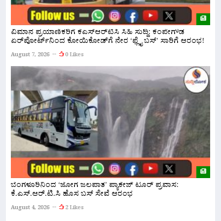
ವಿಮಾನ ಪ್ರಯಾಣಿಕರಿಗೆ ಕೆಎಸ್‌ಆರ್‌ಟಿಸಿ ಸಿಹಿ ಸುದ್ದಿ: ಕೆಂಪೇಗೌಡ
ಏರ್‌ಪೋರ್ಟ್‌ನಿಂದ ಕೋಯಿಕೋಡ್‌ಗೆ ನೇರ ‘ಫ್ಲೈ ಬಸ್’ ಸಾರಿಗೆ ಆರಂಭ!
ನ
ಅ
August 7, 2026
0 Likes
A
ಬೆಂಗಳೂರಿನಿಂದ ‘ಜೋಗ ಜಲಪಾತ’ ಪ್ಯಾಕೇಜ್ ಟೂರ್ ಪ್ರವಾಸ:
ಕೆ.ಎಸ್.ಆರ್.ಟಿ.ಸಿ ಹೊಸ ಬಸ್ ಸೇವೆ ಆರಂಭ
ನ
ಇ
August 4, 2026
2 Likes
A