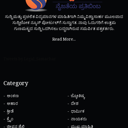
ಸುದ್ದಿ ಮತ್ತು ಪ್ರಚಲಿತ ವಿದ್ಯಮಾನಗಳ ಮಾಹಿತಿಗಾಗಿ ನಿಮ್ಮ ವಿಶ್ವಾಸಾರ್ಹ ಮೂಲವಾದ
ಸುದ್ದಿಲೋಕ ನ್ಯೂಸ್ ಪೋರ್ಟಲ್‌ಗೆ ಸುಸ್ವಾಗತ. ನಾವು ಓದುಗರಿಗೆ ಉತ್ತಮ
ಗುಣಮಟ್ಟದ ಸುದ್ದಿ ಒದಗಿಸಲು ಬದ್ಧರಾಗಿರುವ ಸಮರ್ಪಿತ ಪತ್ರಕರ್ತರು.
Read More...
Tweets by Legal_Samachar
Category
ಅಂಕಣ
ಜ್ಯೋತಿಷ್ಯ
ಆಹಾರ
ದೇಶ
ಕ್ರೀಡೆ
ಧಾರ್ಮಿಕ
ಕ್ರೈಂ
ನಾಯಕರು
ಜೀವನ ಶೈಲಿ
ಮುಖ್ಯ ಮಾಹಿತಿ