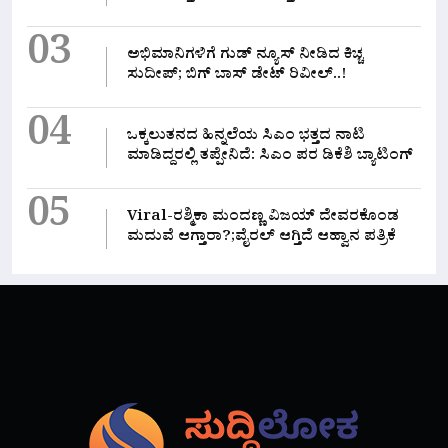
03
ಅಭಿಮಾನಿಗಳಿಗೆ ಗುಡ್ ನ್ಯೂಸ್ ನೀಡಿದ ಕಿಚ್ಚ
ಸುದೀಪ್; ಬಿಗ್ ಬಾಸ್ ಡೇಟ್ ರಿವೀಲ್..!
04
ಒಕ್ಕಲುತನದ ಹಿನ್ನಲೆಯ ಸಿಎಂ ಭತ್ತದ ನಾಟಿ
ಮಾಡಿದ್ದರಲ್ಲಿ‌ ತಪ್ಪೇನಿದೆ: ಸಿಎಂ ಪರ ಡಿಕೆಶಿ ಬ್ಯಾಟಿಂಗ್
05
Viral-ರಶ್ಮಿಕಾ ಮಂದಣ್ಣ ವಿಜಯ್ ದೇವರಕೊಂಡ
ಮದುವೆ ಆಗ್ತಾರಾ?;ವೈರಲ್ ಆಗ್ತಿದೆ ಆಹ್ವಾನ ಪತ್ರಿಕೆ