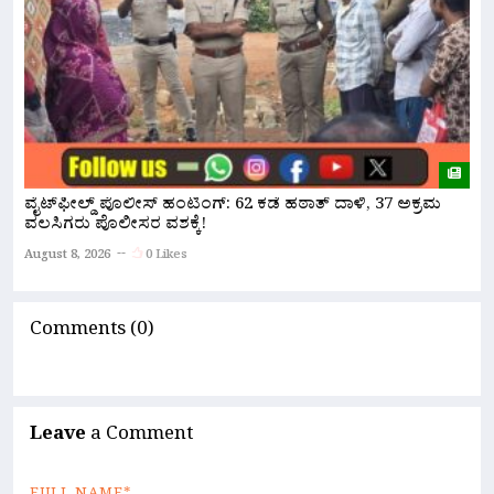
ವೈಟ್‌ಫೀಲ್ಡ್ ಪೊಲೀಸ್ ಹಂಟಿಂಗ್: 62 ಕಡೆ ಹಠಾತ್ ದಾಳಿ, 37 ಅಕ್ರಮ
ಪ
ವಲಸಿಗರು ಪೊಲೀಸರ ವಶಕ್ಕೆ!
A
August 8, 2026
0 Likes
Comments (0)
Leave
a Comment