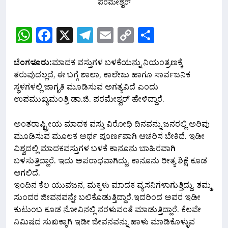
WhatsApp
Facebook
X
Telegram
Email
Copy
Share
Link
ಬೆಂಗಳೂರು:
ಮಾದಕ‌ ವಸ್ತುಗಳ ಬಳಕೆಯನ್ನು ನಿಯಂತ್ರಣಕ್ಕೆ
ತರುವುದಲ್ಲದೆ, ಈ ಬಗ್ಗೆ ಶಾಲಾ, ಕಾಲೇಜು ಹಾಗೂ ಸಾರ್ವಜನಿಕ
ಸ್ಥಳಗಳಲ್ಲಿ ಜಾಗೃತಿ ಮೂಡಿಸುವ ಅಗತ್ಯವಿದೆ ಎಂದು
ಉಪಮುಖ್ಯಮಂತ್ರಿ ಡಾ.ಜಿ. ಪರಮೇಶ್ವರ್ ಹೇಳಿದ್ದಾರೆ.‌
ಅಂತರಾಷ್ಟ್ರೀಯ ಮಾದಕ ವಸ್ತು ವಿರೋಧಿ ದಿನವನ್ನು ಜನರಲ್ಲಿ ಅರಿವು
ಮೂಡಿಸುವ ಮೂಲಕ ಅರ್ಥ ಪೂರ್ಣವಾಗಿ ಆಚರಿಸ ಬೇಕಿದೆ. ಇಡೀ
ವಿಶ್ವದಲ್ಲಿ ಮಾದಕ‌ವಸ್ತುಗಳ ಬಳಕೆ ಕಾನೂನು ಬಾಹಿರವಾಗಿ
ಬಳಸುತ್ತಿದ್ದಾರೆ. ಇದು ಅಪರಾಧವಾಗಿದ್ದು, ಕಾನೂನು ರೀತ್ಯ ಶಿಕ್ಷೆ ಕೂಡ
ಆಗಲಿದೆ.
ಇಂದಿನ ಕೆಲ ಯುವಜನ, ಮಕ್ಕಳು ಮಾದಕ ವ್ಯಸನಿಗಳಾಗುತ್ತಿದ್ದು, ತಮ್ಮ
ಸುಂದರ ಜೀವನವನ್ನೇ ಬಲಿಕೊಡುತ್ತಿದ್ದಾರೆ.ಇದರಿಂದ ಅವರ ಇಡೀ
ಕುಟುಂಬ ಕೂಡ ನೋವಿನಲ್ಲಿ ನರಳುವಂತೆ ಮಾಡುತ್ತಿದ್ದಾರೆ. ಕೆಲವೇ
ನಿಮಿಷದ ಸುಖಕ್ಕಾಗಿ ಇಡೀ ಜೀವನವನ್ನು ಹಾಳು ಮಾಡಿಕೊಳ್ಳುವ