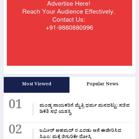
Most Viewed
Popular News
01
ಮಂಡ್ಯ ನಾಯಕರಿಗೆ ಮೈತ್ರಿ ಧರ್ಮ ಮನದಟ್ಟು: ಸಚಿವ
ಡಿಕೆಶಿ ಸಭೆ ಯಶಸ್ವಿ
02
ಜಮೀರ್ ಅಹಮದ್ ರ ಎರಡು ಆಸೆ ಈಡೇರಿಸಿದ
ಸಿಎಂ: ಮತ್ತೆ ಚಿಗುರಿತೇ ದೋಸ್ತಿ