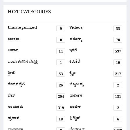
HOT
CATEGORIES
Uncategorized
Videos
9
33
ಅಂಕಣ
ಆರೋಗ್ಯ
0
78
ಆಹಾರ
ಇತರೆ
14
597
ಒಂದು ಕನಸಿನ ಬೆನ್ನತ್ತಿ
ಕಿರುತೆರೆ
1
10
ಕ್ರೀಡೆ
ಕ್ರೈಂ
53
217
ಜೀವನ ಶೈಲಿ
ಜ್ಯೋತಿಷ್ಯ
26
2
ದೇಶ
ಧಾರ್ಮಿಕ
294
131
ನಾಯಕರು
ಪಾರ್ಟೀ
319
2
ಪ್ರವಾಸ
ಫ಼ಿಟ್ನೆಸ್
18
6