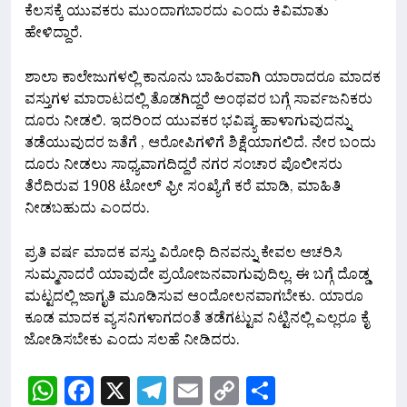
ಕೆಲಸಕ್ಕೆ ಯುವಕರು ಮುಂದಾಗಬಾರದು ಎಂದು ಕಿವಿಮಾತು
ಹೇಳಿದ್ದಾರೆ.
ಶಾಲಾ ಕಾಲೇಜುಗಳಲ್ಲಿ ಕಾನೂನು ಬಾಹಿರವಾಗಿ ಯಾರಾದರೂ ಮಾದಕ
ವಸ್ತುಗಳ ಮಾರಾಟದಲ್ಲಿ ತೊಡಗಿದ್ದರೆ ಅಂಥವರ ಬಗ್ಗೆ ಸಾರ್ವಜನಿಕರು
ದೂರು ನೀಡಲಿ. ಇದರಿಂದ ಯುವಕರ ಭವಿಷ್ಯ ಹಾಳಾಗುವುದನ್ನು
ತಡೆಯುವುದರ ಜತೆಗೆ , ಆರೋಪಿಗಳಿಗೆ ಶಿಕ್ಷೆಯಾಗಲಿದೆ. ನೇರ ಬಂದು
ದೂರು ನೀಡಲು ಸಾಧ್ಯವಾಗದಿದ್ದರೆ ನಗರ ಸಂಚಾರ ಪೊಲೀಸರು
ತೆರೆದಿರುವ 1908 ಟೋಲ್‌ ಫ್ರೀ ಸಂಖ್ಯೆಗೆ ಕರೆ ಮಾಡಿ, ಮಾಹಿತಿ
ನೀಡಬಹುದು ಎಂದರು.
ಪ್ರತಿ ವರ್ಷ ಮಾದಕ ವಸ್ತು ವಿರೋಧಿ ದಿನವನ್ನು ಕೇವಲ ಆಚರಿಸಿ
ಸುಮ್ಮನಾದರೆ ಯಾವುದೇ ಪ್ರಯೋಜನವಾಗುವುದಿಲ್ಲ. ಈ ಬಗ್ಗೆ ದೊಡ್ಡ
ಮಟ್ಟದಲ್ಲಿ ಜಾಗೃತಿ ಮೂಡಿಸುವ ಆಂದೋಲನವಾಗಬೇಕು. ಯಾರೂ
ಕೂಡ ಮಾದಕ ವ್ಯಸನಿಗಳಾಗದಂತೆ ತಡೆಗಟ್ಟುವ ನಿಟ್ಟಿನಲ್ಲಿ ಎಲ್ಲರೂ ಕೈ
ಜೋಡಿಸಬೇಕು ಎಂದು ಸಲಹೆ ನೀಡಿದರು.
WhatsApp
Facebook
X
Telegram
Email
Copy
Share