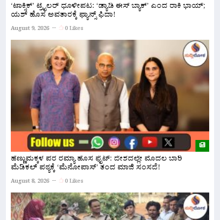
‘ಟಾಕ್ಸಿಕ್’ ಟ್ರೈಲರ್ ಧೂಳೀಪಟ: ‘ಡ್ಯಾಡಿ ಈಸ್ ಬ್ಯಾಕ್’ ಎಂದ ರಾಕಿ ಭಾಯ್;
ಬ
ಯಶ್ ಹೊಸ ಅವತಾರಕ್ಕೆ ಫ್ಯಾನ್ಸ್ ಫಿದಾ!
ದ
August 9, 2026
0 Likes
A
ಹೆಣ್ಣುಮಕ್ಕಳ ಪರ ರಮ್ಯಾ ಹೊಸ ಫೈಟ್: ದೇಶದಲ್ಲೇ ಮೊದಲ ಬಾರಿ
ನ
ಮೆಡಿಕಲ್ ಪಠ್ಯಕ್ಕೆ ‘ಮೆನೋಪಾಸ್’ ತಂದ ಮಾಜಿ ಸಂಸದೆ!
ಮ
August 8, 2026
0 Likes
A