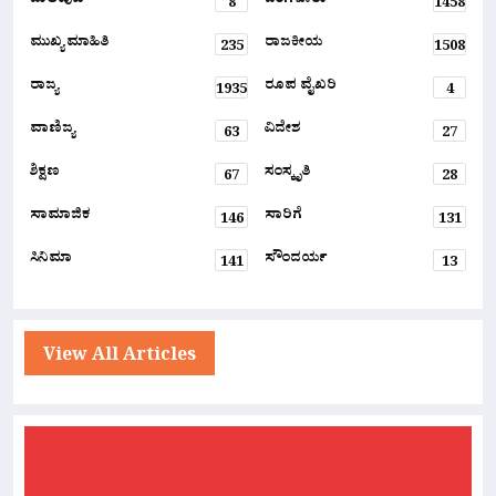
ಬಾಲಿವುಡ್
ಬೆಂಗಳೂರು
8
1458
ಮುಖ್ಯ ಮಾಹಿತಿ
ರಾಜಕೀಯ
235
1508
ರಾಜ್ಯ
ರೂಪ ವೈಖರಿ
1935
4
ವಾಣಿಜ್ಯ
ವಿದೇಶ
63
27
ಶಿಕ್ಷಣ
ಸಂಸ್ಕೃತಿ
67
28
ಸಾಮಾಜಿಕ
ಸಾರಿಗೆ
146
131
ಸಿನಿಮಾ
ಸೌಂದರ್ಯ
141
13
View All Articles