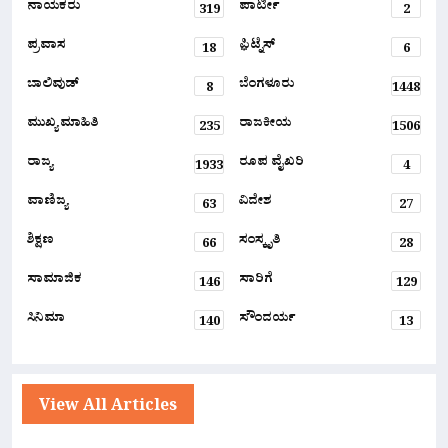
ನಾಯಕರು
ಪಾರ್ಟೀ
319
2
ಪ್ರವಾಸ
ಫ಼ಿಟ್ನೆಸ್
18
6
ಬಾಲಿವುಡ್
ಬೆಂಗಳೂರು
8
1448
ಮುಖ್ಯ ಮಾಹಿತಿ
ರಾಜಕೀಯ
235
1506
ರಾಜ್ಯ
ರೂಪ ವೈಖರಿ
1933
4
ವಾಣಿಜ್ಯ
ವಿದೇಶ
63
27
ಶಿಕ್ಷಣ
ಸಂಸ್ಕೃತಿ
66
28
ಸಾಮಾಜಿಕ
ಸಾರಿಗೆ
146
129
ಸಿನಿಮಾ
ಸೌಂದರ್ಯ
140
13
View All Articles