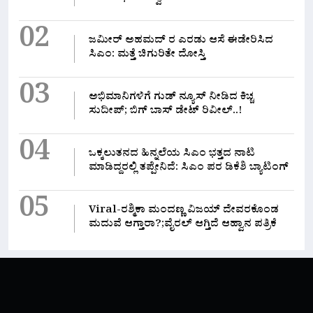
02
ಜಮೀರ್ ಅಹಮದ್ ರ ಎರಡು ಆಸೆ ಈಡೇರಿಸಿದ
ಸಿಎಂ: ಮತ್ತೆ ಚಿಗುರಿತೇ ದೋಸ್ತಿ
03
ಅಭಿಮಾನಿಗಳಿಗೆ ಗುಡ್ ನ್ಯೂಸ್ ನೀಡಿದ ಕಿಚ್ಚ
ಸುದೀಪ್; ಬಿಗ್ ಬಾಸ್ ಡೇಟ್ ರಿವೀಲ್..!
04
ಒಕ್ಕಲುತನದ ಹಿನ್ನಲೆಯ ಸಿಎಂ ಭತ್ತದ ನಾಟಿ
ಮಾಡಿದ್ದರಲ್ಲಿ‌ ತಪ್ಪೇನಿದೆ: ಸಿಎಂ ಪರ ಡಿಕೆಶಿ ಬ್ಯಾಟಿಂಗ್
05
Viral-ರಶ್ಮಿಕಾ ಮಂದಣ್ಣ ವಿಜಯ್ ದೇವರಕೊಂಡ
ಮದುವೆ ಆಗ್ತಾರಾ?;ವೈರಲ್ ಆಗ್ತಿದೆ ಆಹ್ವಾನ ಪತ್ರಿಕೆ