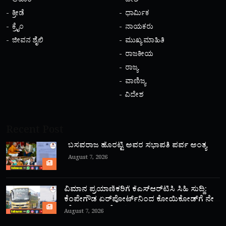
ಆಹಾರ
ದೇಶ
ಕ್ರೀಡೆ
ಧಾರ್ಮಿಕ
ಕ್ರೈಂ
ನಾಯಕರು
ಜೀವನ ಶೈಲಿ
ಮುಖ್ಯ ಮಾಹಿತಿ
ರಾಜಕೀಯ
ರಾಜ್ಯ
ವಾಣಿಜ್ಯ
ವಿದೇಶ
Recent Post
ಬಸವರಾಜ ಹೊರಟ್ಟಿ ಅವರ ಸಭಾಪತಿ ಪರ್ವ ಅಂತ್ಯ
August 7, 2026
ವಿಮಾನ ಪ್ರಯಾಣಿಕರಿಗೆ ಕೆಎಸ್‌ಆರ್‌ಟಿಸಿ ಸಿಹಿ ಸುದ್ದಿ:
ಕೆಂಪೇಗೌಡ ಏರ್‌ಪೋರ್ಟ್‌ನಿಂದ ಕೋಯಿಕೋಡ್‌ಗೆ ನೇರ
‘ಫ್ಲೈ ಬಸ್’ ಸಾರಿಗೆ ಆರಂಭ!
August 7, 2026