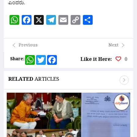
ಎಂದರು.
WhatsApp
Facebook
X
Telegram
Email
Copy
Share
Link
Previous
Next
WhatsApp
Twitter
Facebook
Share:
Like it Here:
0
RELATED
ARTICLES