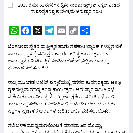
WhatsApp
Facebook
X
Telegram
Email
Copy
Share
Link
ಬೆಂಗಳೂರು
:ರೈತರ ರಾಷ್ಟೀಕೃತ ಹಾಗು ಸಹಕಾರಿ ಬ್ಯಾಂಕ್ ಗಳಲ್ಲಿನ ಬೆಳೆ
ಸಾಲ ಮನ್ನಾ ಬಗ್ಗೆ ಸಮ್ಮಿಶ್ರ ಸರ್ಕಾರದ ಕನಿಷ್ಠ ಕಾರ್ಯಕ್ರಮಗಳ
ಅನುಷ್ಠಾನ ಸಮಿತಿ ಒಪ್ಪಿಗೆ ನೀಡಿದ್ದು ಬಜೆಡ್ ನಲ್ಲಿ ಸಾಲಮನ್ನಾ
ಘೋಷಣೆ ಖಚಿತವಾಗಿದೆ.
ರಾಜ್ಯ ಮುಂಗಡ ಬಜೆಟ್ ಹಿನ್ನಲೆಯಲ್ಲಿ ನಗರದ ಕುಮಾರಕೃಪಾ ಅತಿಥಿ
ಗೃಹದಲ್ಲಿ ಸಾಮಾನ್ಯ ಕನಿಷ್ಠ ಕಾರ್ಯಕ್ರಮ ಅನುಷ್ಠಾನ ಸಮಿತಿ ಸಭೆ
ನಡೆಯಿತು.‌ಎಂ.ವೀರಪ್ಪ ಮೊಯ್ಲಿ ಅಧ್ಯಕ್ಷತೆಯ ಸಮಿತಿ ಸಭೆಯಲ್ಲಿ
ಸಾಲಮನ್ನಾ ಸೇರಿದಂತೆ ಬಜೆಟ್ ನಲ್ಲಿ ಅಳವಡಿಸಬೇಕಾದ ಎರಡು
ಪಕ್ಷಗಳ ಪ್ರಣಾಳಿಕೆ ಅಂಶಗಳ ಕುರಿತು ಚರ್ಚೆ ನಡೆಸಲಾಯಿತು.
ಸಭೆ ಬಳಿಕ ಮಾಧ್ಯಮಗಳೊಂದಿಗೆ ಮಾತನಾಡಿದ ಮೊಯ್ಲಿ,