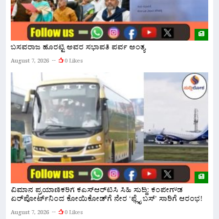
ಬಸವರಾಜ ಹೊರಟ್ಟಿ ಅವರ ಸಭಾಪತಿ ಪರ್ವ ಅಂತ್ಯ
ಬ
7
August 7, 2026
0 Likes
ಪಟ
A
ವಿಮಾನ ಪ್ರಯಾಣಿಕರಿಗೆ ಕೆಎಸ್‌ಆರ್‌ಟಿಸಿ ಸಿಹಿ ಸುದ್ದಿ: ಕೆಂಪೇಗೌಡ
ಏರ್‌ಪೋರ್ಟ್‌ನಿಂದ ಕೋಯಿಕೋಡ್‌ಗೆ ನೇರ ‘ಫ್ಲೈ ಬಸ್’ ಸಾರಿಗೆ ಆರಂಭ!
ನ
ಅ
August 7, 2026
0 Likes