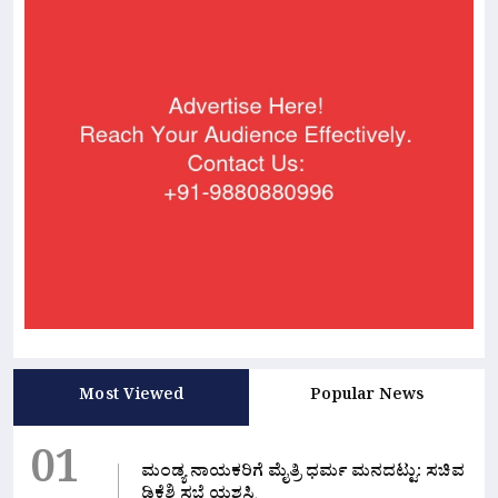
Most Viewed
Popular News
01
ಮಂಡ್ಯ ನಾಯಕರಿಗೆ ಮೈತ್ರಿ ಧರ್ಮ ಮನದಟ್ಟು: ಸಚಿವ
ಡಿಕೆಶಿ ಸಭೆ ಯಶಸ್ವಿ