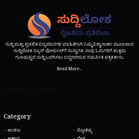
ಸುದ್ದಿ ಮತ್ತು ಪ್ರಚಲಿತ ವಿದ್ಯಮಾನಗಳ ಮಾಹಿತಿಗಾಗಿ ನಿಮ್ಮ ವಿಶ್ವಾಸಾರ್ಹ ಮೂಲವಾದ
ಸುದ್ದಿಲೋಕ ನ್ಯೂಸ್ ಪೋರ್ಟಲ್‌ಗೆ ಸುಸ್ವಾಗತ. ನಾವು ಓದುಗರಿಗೆ ಉತ್ತಮ
ಗುಣಮಟ್ಟದ ಸುದ್ದಿ ಒದಗಿಸಲು ಬದ್ಧರಾಗಿರುವ ಸಮರ್ಪಿತ ಪತ್ರಕರ್ತರು.
Read More...
Tweets by Legal_Samachar
Category
ಅಂಕಣ
ಜ್ಯೋತಿಷ್ಯ