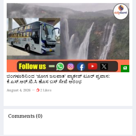
A
ಬೆಂಗಳೂರಿನಿಂದ ‘ಜೋಗ ಜಲಪಾತ’ ಪ್ಯಾಕೇಜ್ ಟೂರ್ ಪ್ರವಾಸ:
ಕೆ.ಎಸ್.ಆರ್.ಟಿ.ಸಿ ಹೊಸ ಬಸ್ ಸೇವೆ ಆರಂಭ
ನ
ಇ
August 4, 2026
2 Likes
A
Comments (0)