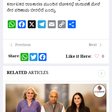
ಕರ್ನಾಟಕದ ರಾಜಕಾರಣ ಮುಂದಿನ ಲೋಕಸಭೆ ಚುನಾವಣೆ ಮೇಲೆ
ನೇರ ಪರಿಣಾಮ ಬೀರಲಿದೆ ಎಂದ್ರು.
WhatsApp
Facebook
X
Telegram
Email
Copy
Share
Link
Previous
Next
WhatsApp
Twitter
Facebook
Share:
Like it Here:
0
RELATED
ARTICLES