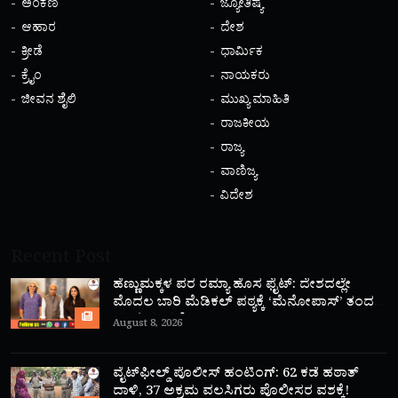
ಅಂಕಣ
ಜ್ಯೋತಿಷ್ಯ
ಆಹಾರ
ದೇಶ
ಕ್ರೀಡೆ
ಧಾರ್ಮಿಕ
ಕ್ರೈಂ
ನಾಯಕರು
ಜೀವನ ಶೈಲಿ
ಮುಖ್ಯ ಮಾಹಿತಿ
ರಾಜಕೀಯ
ರಾಜ್ಯ
ವಾಣಿಜ್ಯ
ವಿದೇಶ
Recent Post
ಹೆಣ್ಣುಮಕ್ಕಳ ಪರ ರಮ್ಯಾ ಹೊಸ ಫೈಟ್: ದೇಶದಲ್ಲೇ
ಮೊದಲ ಬಾರಿ ಮೆಡಿಕಲ್ ಪಠ್ಯಕ್ಕೆ ‘ಮೆನೋಪಾಸ್’ ತಂದ
ಮಾಜಿ ಸಂಸದೆ!
August 8, 2026
ವೈಟ್‌ಫೀಲ್ಡ್ ಪೊಲೀಸ್ ಹಂಟಿಂಗ್: 62 ಕಡೆ ಹಠಾತ್
ದಾಳಿ, 37 ಅಕ್ರಮ ವಲಸಿಗರು ಪೊಲೀಸರ ವಶಕ್ಕೆ!