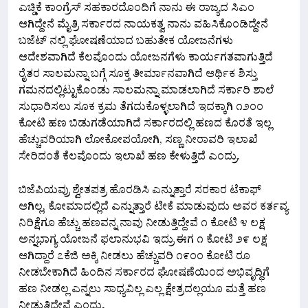
ಎಚ್ಡಿಕೆ ಕಾಂಗ್ರೆಸ್ ಸಹಕಾರದೊಂದಿಗೆ ನಾನು ಈ ರಾಜ್ಯದ ಸಿಎಂ
ಆಗಿದ್ದೇನೆ ಮೈತ್ರಿ ಸರ್ಕಾರದ ನಾಯಕತ್ವ ನಾನು ವಹಿಸಿಕೊಂಡಿದ್ದೇನೆ
ಬಜೆಟ್ ನಲ್ಲಿ ಘೋಷಣೆಯಾದ ಬಹುತೇಕ ಯೋಜನೆಗಳು
ಆದೇಶವಾಗಿದೆ ಕೆಲವೊಂದು ಯೋಜನಗೆಳು ಕಾರ್ಯಗತವಾಗುತ್ತಿದೆ
ರೈತರ ಸಾಲಮನ್ನಾ ಬಗ್ಗೆ ಸೂಕ್ತ ತೀರ್ಮಾನವಾಗಿದೆ ಆರ್ಥಿಕ ಶಿಸ್ತು
ಗಮನದಲ್ಲಿಟ್ಟುಕೊಂಡು ಸಾಲಮನ್ನಾ ಮಾಡಲಾಗಿದೆ ಸರ್ಕಾರಿ ಶಾಲೆ
ಸುಧಾರಿಸಲು ಸೂಕ ಕ್ರಮ ತೆಗದುಕೊಳ್ಳಲಾಗಿದೆ ಇದಕ್ಕಾಗಿ ೧೨೦೦
ಕೋಟಿ ಹಣ ಬಿಡುಗಡೆಯಾಗಿದೆ ಸರ್ಕಾರದಲ್ಲಿ ಹಣದ ಕೊರತೆ ಇಲ್ಲ
ಹೆಚ್ಚುವರಿಯಾಗಿ ಲೋಕೋಪಯೋಗಿ, ಸಣ್ಣ ನೀರಾವರಿ ಇಲಾಖೆ
ಸೇರಿದಂತೆ ಕೆಲವೊಂದು ಇಲಾಖೆ ಹಣ ಕೇಳುತ್ತಿದೆ ಎಂದ್ರು.
ಬಿಜೆಪಿಯವ್ರು ಶ್ವೇತಪತ್ರ ಹೊರಡಿಸಿ‌ ಎನ್ನುತ್ತಾರೆ ಸರಕಾರ ಟೆಕಾಫ್
ಆಗಿಲ್ಲ, ಕೋಮಾದಲ್ಲಿದೆ ಎನ್ನುತ್ತಾರೆ ಟೀಕೆ ಮಾಡುವುದು ಅವರ ಕರ್ತವ್ಯ
ನಿರಿಕ್ಷೆಗೂ ಹೆಚ್ಚು ಹಣವನ್ನ ನಾವು ನೀಡುತ್ತಿದ್ದೇವೆ ೧ ಕೋಟಿ ೪ ಲಕ್ಷ
ಅನ್ನಭಾಗ್ಯ ಯೋಜನೆ ಫಲಾನುಭವಿ ಇದ್ರು ಈಗ ೧ ಕೋಟಿ ೨೯ ಲಕ್ಷ
ಆಗಿದ್ದಾರೆ ೭ಕೆಜಿ ಅಕ್ಕಿ ನೀಡಲು ಹೆಚ್ಚುವರಿ ೧೯೦೦ ಕೋಟಿ ರೂ
ನೀಡಬೇಕಾಗಿದೆ ಹಿಂದಿನ ಸರ್ಕಾರದ ಘೋಷಣೆಯಿಂದ ಅಭಿವೃದ್ಧಿಗೆ
ಹಣ ನೀಡಲ್ಲ ಎನ್ನಲು ಸಾಧ್ಯವಿಲ್ಲ ಎಲ್ಲ ಕ್ಷೇತ್ರದಲ್ಲಯೂ ಮತ್ತೆ ಹಣ
ನೀಡುತ್ತಿದ್ದೇವೆ ಎಂದ್ರು.