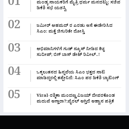
01
ಮಂಡ್ಯ ನಾಯಕರಿಗೆ ಮೈತ್ರಿ ಧರ್ಮ ಮನದಟ್ಟು: ಸಚಿವ
ಡಿಕೆಶಿ ಸಭೆ ಯಶಸ್ವಿ
02
ಜಮೀರ್ ಅಹಮದ್ ರ ಎರಡು ಆಸೆ ಈಡೇರಿಸಿದ
ಸಿಎಂ: ಮತ್ತೆ ಚಿಗುರಿತೇ ದೋಸ್ತಿ
03
ಅಭಿಮಾನಿಗಳಿಗೆ ಗುಡ್ ನ್ಯೂಸ್ ನೀಡಿದ ಕಿಚ್ಚ
ಸುದೀಪ್; ಬಿಗ್ ಬಾಸ್ ಡೇಟ್ ರಿವೀಲ್..!
04
ಒಕ್ಕಲುತನದ ಹಿನ್ನಲೆಯ ಸಿಎಂ ಭತ್ತದ ನಾಟಿ
ಮಾಡಿದ್ದರಲ್ಲಿ‌ ತಪ್ಪೇನಿದೆ: ಸಿಎಂ ಪರ ಡಿಕೆಶಿ ಬ್ಯಾಟಿಂಗ್
05
Viral-ರಶ್ಮಿಕಾ ಮಂದಣ್ಣ ವಿಜಯ್ ದೇವರಕೊಂಡ
ಮದುವೆ ಆಗ್ತಾರಾ?;ವೈರಲ್ ಆಗ್ತಿದೆ ಆಹ್ವಾನ ಪತ್ರಿಕೆ