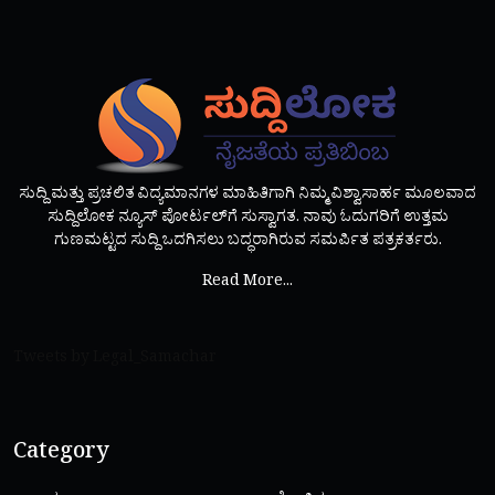
ಸುದ್ದಿ ಮತ್ತು ಪ್ರಚಲಿತ ವಿದ್ಯಮಾನಗಳ ಮಾಹಿತಿಗಾಗಿ ನಿಮ್ಮ ವಿಶ್ವಾಸಾರ್ಹ ಮೂಲವಾದ
ಸುದ್ದಿಲೋಕ ನ್ಯೂಸ್ ಪೋರ್ಟಲ್‌ಗೆ ಸುಸ್ವಾಗತ. ನಾವು ಓದುಗರಿಗೆ ಉತ್ತಮ
ಗುಣಮಟ್ಟದ ಸುದ್ದಿ ಒದಗಿಸಲು ಬದ್ಧರಾಗಿರುವ ಸಮರ್ಪಿತ ಪತ್ರಕರ್ತರು.
Read More...
Tweets by Legal_Samachar
Category