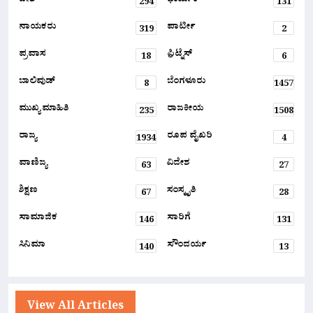
ದೇಶ
ಧಾರ್ಮಿಕ
294
131
ನಾಯಕರು
ಪಾರ್ಟೀ
319
2
ಪ್ರವಾಸ
ಫ಼ಿಟ್ನೆಸ್
18
6
ಬಾಲಿವುಡ್
ಬೆಂಗಳೂರು
8
1457
ಮುಖ್ಯ ಮಾಹಿತಿ
ರಾಜಕೀಯ
235
1508
ರಾಜ್ಯ
ರೂಪ ವೈಖರಿ
1934
4
ವಾಣಿಜ್ಯ
ವಿದೇಶ
63
27
ಶಿಕ್ಷಣ
ಸಂಸ್ಕೃತಿ
67
28
ಸಾಮಾಜಿಕ
ಸಾರಿಗೆ
146
131
ಸಿನಿಮಾ
ಸೌಂದರ್ಯ
140
13
View All Articles