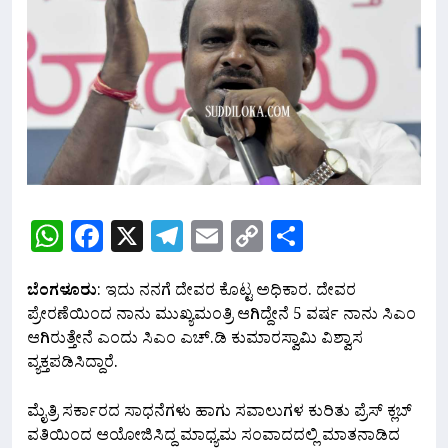
WhatsApp
Facebook
X
Telegram
Email
Copy
Share
Link
ಬೆಂಗಳೂರು
: ಇದು ನನಗೆ ದೇವರ ಕೊಟ್ಟ ಅಧಿಕಾರ. ದೇವರ
ಪ್ರೇರಣೆಯಿಂದ ನಾನು ಮುಖ್ಯಮಂತ್ರಿ ಆಗಿದ್ದೇನೆ 5 ವರ್ಷ ನಾನು ಸಿಎಂ
ಆಗಿರುತ್ತೇನೆ ಎಂದು ಸಿಎಂ ಎಚ್.ಡಿ ಕುಮಾರಸ್ವಾಮಿ ವಿಶ್ವಾಸ
ವ್ಯಕ್ತಪಡಿಸಿದ್ದಾರೆ.
ಮೈತ್ರಿ ಸರ್ಕಾರದ ಸಾಧನೆಗಳು ಹಾಗು ಸವಾಲುಗಳ ಕುರಿತು ಪ್ರೆಸ್ ಕ್ಲಬ್
ವತಿಯಿಂದ ಆಯೋಜಿಸಿದ್ದ ಮಾಧ್ಯಮ ಸಂವಾದದಲ್ಲಿ ಮಾತನಾಡಿದ