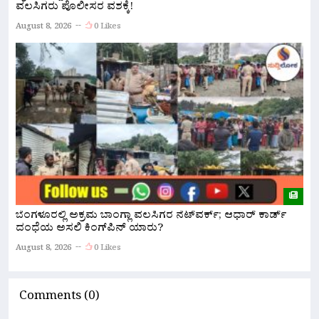
ವಲಸಿಗರು ಪೊಲೀಸರ ವಶಕ್ಕೆ!
A
August 8, 2026
0 Likes
ಹ
ಬೆಂಗಳೂರಲ್ಲಿ ಅಕ್ರಮ ಬಾಂಗ್ಲಾ ವಲಸಿಗರ ನೆಟ್‌ವರ್ಕ್; ಆಧಾರ್ ಕಾರ್ಡ್
ಅ
ದಂಧೆಯ ಅಸಲಿ ಕಿಂಗ್‌ಪಿನ್ ಯಾರು?
A
August 8, 2026
0 Likes
Comments (0)