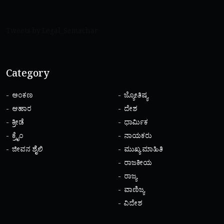
Tweets by Legal_Samachar
Category
ಅಂಕಣ
ಜ್ಯೋತಿಷ್ಯ
ಆಹಾರ
ದೇಶ
ಕ್ರೀಡೆ
ಧಾರ್ಮಿಕ
ಕ್ರೈಂ
ನಾಯಕರು
ಜೀವನ ಶೈಲಿ
ಮುಖ್ಯ ಮಾಹಿತಿ
ರಾಜಕೀಯ
ರಾಜ್ಯ
ವಾಣಿಜ್ಯ
ವಿದೇಶ