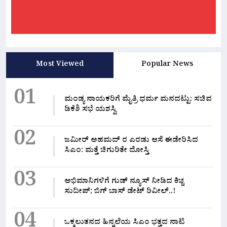
Most Viewed
Popular News
01
ಮಂಡ್ಯ ನಾಯಕರಿಗೆ ಮೈತ್ರಿ ಧರ್ಮ ಮನದಟ್ಟು: ಸಚಿವ
ಡಿಕೆಶಿ ಸಭೆ ಯಶಸ್ವಿ
02
ಜಮೀರ್ ಅಹಮದ್ ರ ಎರಡು ಆಸೆ ಈಡೇರಿಸಿದ
ಸಿಎಂ: ಮತ್ತೆ ಚಿಗುರಿತೇ ದೋಸ್ತಿ
03
ಅಭಿಮಾನಿಗಳಿಗೆ ಗುಡ್ ನ್ಯೂಸ್ ನೀಡಿದ ಕಿಚ್ಚ
ಸುದೀಪ್; ಬಿಗ್ ಬಾಸ್ ಡೇಟ್ ರಿವೀಲ್..!
04
ಒಕ್ಕಲುತನದ ಹಿನ್ನಲೆಯ ಸಿಎಂ ಭತ್ತದ ನಾಟಿ