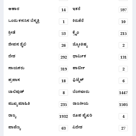
ಆಹಾರ
ಇತರೆ
14
597
ಒಂದು ಕನಸಿನ ಬೆನ್ನತ್ತಿ
ಕಿರುತೆರೆ
1
10
ಕ್ರೀಡೆ
ಕ್ರೈಂ
53
215
ಜೀವನ ಶೈಲಿ
ಜ್ಯೋತಿಷ್ಯ
26
2
ದೇಶ
ಧಾರ್ಮಿಕ
292
131
ನಾಯಕರು
ಪಾರ್ಟೀ
319
2
ಪ್ರವಾಸ
ಫ಼ಿಟ್ನೆಸ್
18
6
ಬಾಲಿವುಡ್
ಬೆಂಗಳೂರು
8
1447
ಮುಖ್ಯ ಮಾಹಿತಿ
ರಾಜಕೀಯ
235
1505
ರಾಜ್ಯ
ರೂಪ ವೈಖರಿ
1932
4
ವಾಣಿಜ್ಯ
ವಿದೇಶ
63
27