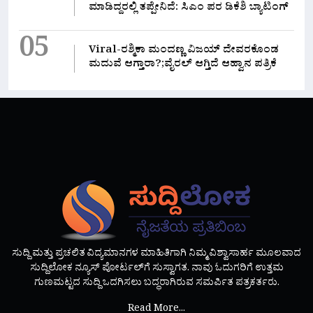
ಮಾಡಿದ್ದರಲ್ಲಿ‌ ತಪ್ಪೇನಿದೆ: ಸಿಎಂ ಪರ ಡಿಕೆಶಿ ಬ್ಯಾಟಿಂಗ್
05
Viral-ರಶ್ಮಿಕಾ ಮಂದಣ್ಣ ವಿಜಯ್ ದೇವರಕೊಂಡ
ಮದುವೆ ಆಗ್ತಾರಾ?;ವೈರಲ್ ಆಗ್ತಿದೆ ಆಹ್ವಾನ ಪತ್ರಿಕೆ
ಸುದ್ದಿ ಮತ್ತು ಪ್ರಚಲಿತ ವಿದ್ಯಮಾನಗಳ ಮಾಹಿತಿಗಾಗಿ ನಿಮ್ಮ ವಿಶ್ವಾಸಾರ್ಹ ಮೂಲವಾದ
ಸುದ್ದಿಲೋಕ ನ್ಯೂಸ್ ಪೋರ್ಟಲ್‌ಗೆ ಸುಸ್ವಾಗತ. ನಾವು ಓದುಗರಿಗೆ ಉತ್ತಮ
ಗುಣಮಟ್ಟದ ಸುದ್ದಿ ಒದಗಿಸಲು ಬದ್ಧರಾಗಿರುವ ಸಮರ್ಪಿತ ಪತ್ರಕರ್ತರು.
Read More...