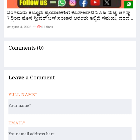
ಸ
ಬೆಂಗಳೂರು-ಕಣ್ಣೂರು ಪ್ರಯಾಣಿಕರಿಗೆ ಕೆಎಸ್‌ಆರ್‌ಟಿಸಿ ಸಿಹಿ ಸುದ್ದಿ: ಆಗಸ್ಟ್
ಸ
7 ರಿಂದ ಹೊಸ ಸ್ಲೀಪರ್ ಬಸ್ ಸಂಚಾರ ಆರಂಭ; ಇಲ್ಲಿದೆ ಸಮಯ, ದರದ
ಪಟ್ಟಿ!
A
August 4, 2026
0 Likes
Comments (0)
Leave
a Comment
FULL NAME*
EMAIL*