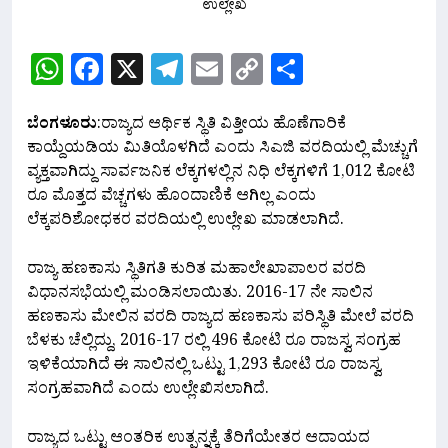
WhatsApp
Facebook
X
Telegram
Email
Copy
Share
Link
ಬೆಂಗಳೂರು
:ರಾಜ್ಯದ ಆರ್ಥಿಕ ಸ್ಥಿತಿ ವಿತ್ತೀಯ ಹೊಣೆಗಾರಿಕೆ
ಕಾಯ್ದೆಯಡಿಯ ಮಿತಿಯೊಳಗಿದೆ ಎಂದು ಸಿಎಜಿ ವರದಿಯಲ್ಲಿ ಮೆಚ್ಚುಗೆ
ವ್ಯಕ್ತವಾಗಿದ್ದು ಸಾರ್ವಜನಿಕ ಲೆಕ್ಕಗಳಲ್ಲಿನ ನಿಧಿ ಲೆಕ್ಕಗಳಿಗೆ 1,012 ಕೋಟಿ
ರೂ ಮೊತ್ತದ ವೆಚ್ಚಗಳು ಹೊಂದಾಣಿಕೆ ಆಗಿಲ್ಲ ಎಂದು
ಲೆಕ್ಕಪರಿಶೋಧಕರ ವರದಿಯಲ್ಲಿ ಉಲ್ಲೇಖ ಮಾಡಲಾಗಿದೆ.
ರಾಜ್ಯ ಹಣಕಾಸು ಸ್ಥಿತಿಗತಿ ಕುರಿತ ಮಹಾಲೇಖಾಪಾಲರ ವರದಿ
ವಿಧಾನಸಭೆಯಲ್ಲಿ ಮಂಡಿಸಲಾಯಿತು. 2016-17 ನೇ ಸಾಲಿನ
ಹಣಕಾಸು ಮೇಲಿನ ವರದಿ ರಾಜ್ಯದ ಹಣಕಾಸು ಪರಿಸ್ಥಿತಿ ಮೇಲೆ ವರದಿ
ಬೆಳಕು ಚೆಲ್ಲಿದ್ದು, 2016-17 ರಲ್ಲಿ 496 ಕೋಟಿ ರೂ ರಾಜಸ್ವ ಸಂಗ್ರಹ
ಇಳಿಕೆಯಾಗಿದೆ ಈ ಸಾಲಿನಲ್ಲಿ ಒಟ್ಟು 1,293 ಕೋಟಿ ರೂ ರಾಜಸ್ವ
ಸಂಗ್ರಹವಾಗಿದೆ ಎಂದು ಉಲ್ಲೇಖಿಸಲಾಗಿದೆ.
ರಾಜ್ಯದ ಒಟ್ಟು ಆಂತರಿಕ ಉತ್ಪನ್ನಕ್ಕೆ ತೆರಿಗೆಯೇತರ ಆದಾಯದ