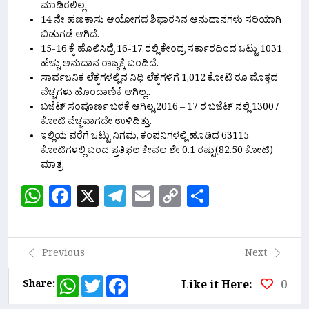
ಮಾಡಿರಲಿಲ್ಲ.
14 ನೇ ಹಣಕಾಸು ಆಯೋಗದ ಶಿಫಾರಸಿನ ಅನುದಾನಗಳು ಸರಿಯಾಗಿ
ಬಿಡುಗಡೆ ಆಗಿದೆ.
15-16 ಕ್ಕೆ ಹೊಲಿಸಿದ್ರೆ 16-17 ರಲ್ಲಿ ಕೇಂದ್ರ ಸರ್ಕಾರದಿಂದ ಒಟ್ಟು 1031
ಹೆಚ್ಚು ಅನುದಾನ ರಾಜ್ಯಕ್ಕೆ ಬಂದಿದೆ.
ಸಾರ್ವಜನಿಕ ಲೆಕ್ಕಗಳಲ್ಲಿನ ನಿಧಿ ಲೆಕ್ಕಗಳಿಗೆ 1,012 ಕೋಟಿ ರೂ ಮೊತ್ತದ
ವೆಚ್ಚಗಳು ಹೊಂದಾಣಿಕೆ ಆಗಿಲ್ಲ..
ಬಜೆಟ್ ಸಂಪೂರ್ಣ ಬಳಕೆ ಆಗಿಲ್ಲ.2016 – 17 ರ ಬಜೆಟ್ ನಲ್ಲಿ 13007
ಕೋಟಿ ವೆಚ್ಚವಾಗದೇ ಉಳಿದಿತ್ತು.
ಇಲ್ಲಿಯ ವರೆಗೆ ಒಟ್ಟು ನಿಗಮ, ಕಂಪನಿಗಳಲ್ಲಿ ಹೂಡಿದ 63115
ಕೋಟಿಗಳಲ್ಲಿ ಬಂದ ಪ್ರತಿಫಲ ಕೇವಲ ಶೇ 0.1 ರಷ್ಟು(82.50 ಕೋಟಿ)
ಮಾತ್ರ
WhatsApp
Facebook
X
Telegram
Email
Copy
Share
Link
Previous
Next
WhatsApp
Twitter
Facebook
Share:
Like it Here:
0