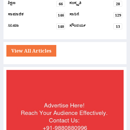
ಶಿಕ್ಷಣ
ಸಂಸ್ಕೃತಿ
66
28
ಸಾಮಾಜಿಕ
ಸಾರಿಗೆ
146
129
ಸಿನಿಮಾ
ಸೌಂದರ್ಯ
140
13
View All Articles