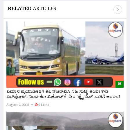
RELATED
ARTICLES
ವಿಮಾನ ಪ್ರಯಾಣಿಕರಿಗೆ ಕೆಎಸ್‌ಆರ್‌ಟಿಸಿ ಸಿಹಿ ಸುದ್ದಿ: ಕೆಂಪೇಗೌಡ
ನ
ಏರ್‌ಪೋರ್ಟ್‌ನಿಂದ ಕೋಯಿಕೋಡ್‌ಗೆ ನೇರ ‘ಫ್ಲೈ ಬಸ್’ ಸಾರಿಗೆ ಆರಂಭ!
ಅ
August 7, 2026
0 Likes
A