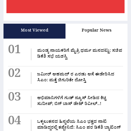
Most Viewed
Popular News
01
ಮಂಡ್ಯ ನಾಯಕರಿಗೆ ಮೈತ್ರಿ ಧರ್ಮ ಮನದಟ್ಟು: ಸಚಿವ
ಡಿಕೆಶಿ ಸಭೆ ಯಶಸ್ವಿ
02
ಜಮೀರ್ ಅಹಮದ್ ರ ಎರಡು ಆಸೆ ಈಡೇರಿಸಿದ
ಸಿಎಂ: ಮತ್ತೆ ಚಿಗುರಿತೇ ದೋಸ್ತಿ
03
ಅಭಿಮಾನಿಗಳಿಗೆ ಗುಡ್ ನ್ಯೂಸ್ ನೀಡಿದ ಕಿಚ್ಚ
ಸುದೀಪ್; ಬಿಗ್ ಬಾಸ್ ಡೇಟ್ ರಿವೀಲ್..!
04
ಒಕ್ಕಲುತನದ ಹಿನ್ನಲೆಯ ಸಿಎಂ ಭತ್ತದ ನಾಟಿ
ಮಾಡಿದ್ದರಲ್ಲಿ‌ ತಪ್ಪೇನಿದೆ: ಸಿಎಂ ಪರ ಡಿಕೆಶಿ ಬ್ಯಾಟಿಂಗ್