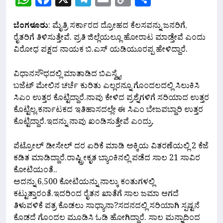
Link
ಬೆಂಗಳೂರು
: ಮೈತ್ರಿ ಸರ್ಕಾರದ ದ್ರೋಹದ ಕೆಲಸವನ್ನು ಜನರಿಗೆ,
ರೈತರಿಗೆ ತಿಳಿಸುತ್ತೇವೆ. ಪ್ರತಿ ಜಿಲ್ಲೆಯಲ್ಲೂ ಹೋರಾಟ ‌ಮಾಡ್ತೇವೆ ಎಂದು
ವಿರೋಧ ಪಕ್ಷದ ನಾಯಕ ಬಿ.ಎಸ್ ಯಡಿಯೂರಪ್ಪ ಹೇಳಿದ್ದಾರೆ.
ವಿಧಾನಸೌಧದಲ್ಲಿ ಮಾತಾಡಿದ ಬಿಎಸ್ವೈ,
ಬಜೆಟ್ ‌ಮೇಲಿನ ಚರ್ಚೆ ಕುರಿತು ಎಲ್ಲರನ್ನೂ ಗೊಂದಲದಲ್ಲಿ‌ ಸಿಲುಕಿಸಿ
ಸಿಎಂ ಉತ್ತರ ಕೊಟ್ಟಿದ್ದಾರೆ.ನಾವು ಕೇಳಿದ ಪ್ರಶ್ನೆಗಳಿಗೆ ಸರಿಯಾದ ಉತ್ತರ
ಕೊಟ್ಟಿಲ್ಲ.ಕರ್ನಾಟಕದ ಇತಿಹಾಸದಲ್ಲೇ ಈ ಸಿಎಂ ಬೇಜವಬ್ದಾರಿ ಉತ್ತರ
ಕೊಟ್ಟಿದ್ದಾರೆ.ಇದನ್ನು ‌ನಾವು ಖಂಡಿಸುತ್ತೇವೆ ಎಂದ್ರು.
ಪೆಟ್ರೋಲ್ ಡೀಸೇಲ್ ದರ ಏರಿಕೆ ಮಾಡಿ ಅಕ್ಕಿಯ ವಿತರಣೆಯಲ್ಲಿ 2 ಕೆಜೆ
ಕಡಿತ ಮಾಡಿದ್ದಾರೆ.ರಾಷ್ಟ್ರೀಕೃತ ಬ್ಯಾಂಕಿನಲ್ಲಿ ಪಡೆದ ಸಾಲ 21 ಸಾವಿರ
ಕೋಟಿಯಂತೆ..
ಅದನ್ನು 6,500 ಕೋಟಿಯನ್ನು‌ ನಾಲ್ಕು ಕಂತುಗಳಲ್ಲಿ
ಕಟ್ಟುತ್ತಾರಂತೆ.ಇದರಿಂದ ರೈತನ ಖಾತೆಗೆ ಸಾಲ ಜಮಾ ಆಗದೆ
ತಿಳುವಳಿಕೆ ಪತ್ರ ಕೊಡಲು ಸಾಧ್ಯಾನಾ?ಸದನದಲ್ಲಿ ಸರಿಯಾಗಿ ಸ್ಪಷ್ಟನೆ
ಕೊಡದೆ ಗೊಂದಲ ಮೂಡಿಸಿ ಓಡಿ ಹೋಗಿದ್ದಾರೆ. ಸಾಲ ಮನ್ನಾದಿಂದ