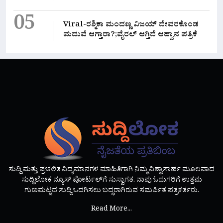
05
Viral-ರಶ್ಮಿಕಾ ಮಂದಣ್ಣ ವಿಜಯ್ ದೇವರಕೊಂಡ
ಮದುವೆ ಆಗ್ತಾರಾ?;ವೈರಲ್ ಆಗ್ತಿದೆ ಆಹ್ವಾನ ಪತ್ರಿಕೆ
ಸುದ್ದಿ ಮತ್ತು ಪ್ರಚಲಿತ ವಿದ್ಯಮಾನಗಳ ಮಾಹಿತಿಗಾಗಿ ನಿಮ್ಮ ವಿಶ್ವಾಸಾರ್ಹ ಮೂಲವಾದ
ಸುದ್ದಿಲೋಕ ನ್ಯೂಸ್ ಪೋರ್ಟಲ್‌ಗೆ ಸುಸ್ವಾಗತ. ನಾವು ಓದುಗರಿಗೆ ಉತ್ತಮ
ಗುಣಮಟ್ಟದ ಸುದ್ದಿ ಒದಗಿಸಲು ಬದ್ಧರಾಗಿರುವ ಸಮರ್ಪಿತ ಪತ್ರಕರ್ತರು.
Read More...