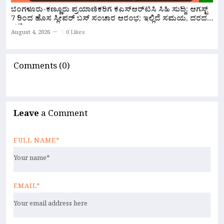
ಸ
ಬೆಂಗಳೂರು-ಕಣ್ಣೂರು ಪ್ರಯಾಣಿಕರಿಗೆ ಕೆಎಸ್‌ಆರ್‌ಟಿಸಿ ಸಿಹಿ ಸುದ್ದಿ: ಆಗಸ್ಟ್
ಸ
7 ರಿಂದ ಹೊಸ ಸ್ಲೀಪರ್ ಬಸ್ ಸಂಚಾರ ಆರಂಭ; ಇಲ್ಲಿದೆ ಸಮಯ, ದರದ
ಪಟ್ಟಿ!
A
August 4, 2026
0 Likes
Comments (0)
Leave
a Comment
FULL NAME*
EMAIL*