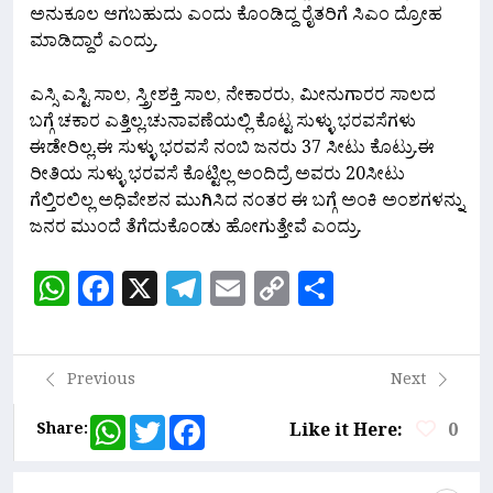
ಅನುಕೂಲ ಆಗಬಹುದು ಎಂದು ಕೊಂಡಿದ್ದ ರೈತರಿಗೆ ‌ಸಿಎಂ ದ್ರೋಹ
ಮಾಡಿದ್ದಾರೆ‌ ಎಂದ್ರು.
ಎಸ್ಸಿ ಎಸ್ಟಿ ಸಾಲ, ಸ್ತ್ರೀಶಕ್ತಿ ಸಾಲ, ನೇಕಾರರು, ಮೀನುಗಾರರ ಸಾಲದ
ಬಗ್ಗೆ ಚಕಾರ ಎತ್ತಿಲ್ಲ.ಚುನಾವಣೆಯಲ್ಲಿ ಕೊಟ್ಟ ಸುಳ್ಳು ಭರವಸೆಗಳು
ಈಡೇರಿಲ್ಲ.ಈ ಸುಳ್ಳು ಭರವಸೆ ನಂಬಿ ಜನರು 37 ಸೀಟು ಕೊಟ್ರು.ಈ
ರೀತಿಯ ಸುಳ್ಳು ಭರವಸೆ ಕೊಟ್ಟಿಲ್ಲ ಅಂದಿದ್ರೆ ಅವರು 20ಸೀಟು
ಗೆಲ್ತಿರಲಿಲ್ಲ ಅಧಿವೇಶನ ಮುಗಿಸಿದ ನಂತರ ಈ ಬಗ್ಗೆ ಅಂಕಿ ಅಂಶಗಳನ್ನು
ಜನರ ಮುಂದೆ ತೆಗೆದುಕೊಂಡು ಹೋಗುತ್ತೇವೆ ಎಂದ್ರು.
WhatsApp
Facebook
X
Telegram
Email
Copy
Share
Link
Previous
Next
WhatsApp
Twitter
Facebook
Share:
Like it Here:
0