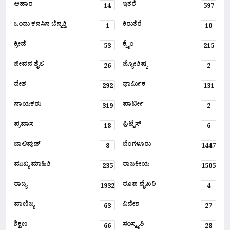
ಆಹಾರ
ಇತರೆ
14
597
ಒಂದು ಕನಸಿನ ಬೆನ್ನತ್ತಿ
ಕಿರುತೆರೆ
1
10
ಕ್ರೀಡೆ
ಕ್ರೈಂ
53
215
ಜೀವನ ಶೈಲಿ
ಜ್ಯೋತಿಷ್ಯ
26
2
ದೇಶ
ಧಾರ್ಮಿಕ
292
131
ನಾಯಕರು
ಪಾರ್ಟೀ
319
2
ಪ್ರವಾಸ
ಫ಼ಿಟ್ನೆಸ್
18
6
ಬಾಲಿವುಡ್
ಬೆಂಗಳೂರು
8
1447
ಮುಖ್ಯ ಮಾಹಿತಿ
ರಾಜಕೀಯ
235
1505
ರಾಜ್ಯ
ರೂಪ ವೈಖರಿ
1932
4
ವಾಣಿಜ್ಯ
ವಿದೇಶ
63
27
ಶಿಕ್ಷಣ
ಸಂಸ್ಕೃತಿ
66
28