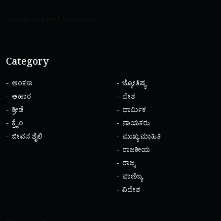
Tweets by Legal_Samachar
Category
ಅಂಕಣ
ಜ್ಯೋತಿಷ್ಯ
ಆಹಾರ
ದೇಶ
ಕ್ರೀಡೆ
ಧಾರ್ಮಿಕ
ಕ್ರೈಂ
ನಾಯಕರು
ಜೀವನ ಶೈಲಿ
ಮುಖ್ಯ ಮಾಹಿತಿ
ರಾಜಕೀಯ
ರಾಜ್ಯ
ವಾಣಿಜ್ಯ
ವಿದೇಶ