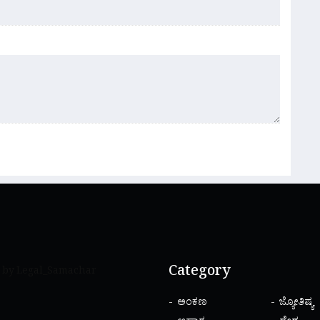
Category
 by Legal_Samachar
ಅಂಕಣ
ಜ್ಯೋತಿಷ್ಯ