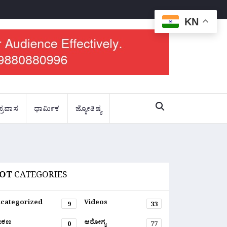
KN
ಪ್ರವಾಸ
ಧಾರ್ಮಿಕ
ಜ್ಯೋತಿಷ್ಯ
OT
CATEGORIES
categorized
Videos
9
33
ಂಕಣ
ಆರೋಗ್ಯ
0
77