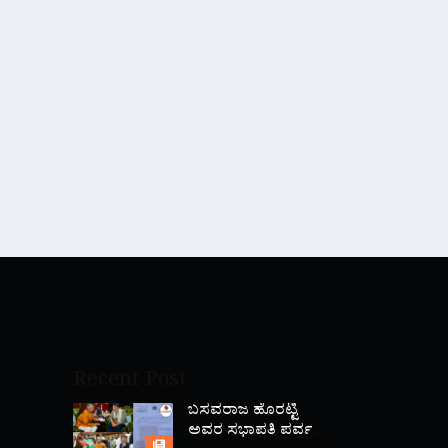
Recent Post
ಬಸವರಾಜ ಹೊರಟ್ಟಿ
ಅವರ ಸಭಾಪತಿ ಪರ್ವ