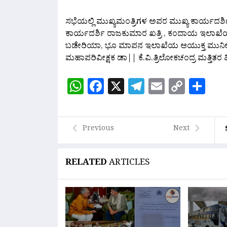
ಸಭೆಯಲ್ಲಿ ಮುಖ್ಯಮಂತ್ರಿಗಳ ಅಪರ ಮುಖ್ಯ ಕಾರ್ಯದರ
ಕಾರ್ಯದರ್ಶಿ ರಾಜಕುಮಾರ ಖತ್ರಿ , ಕಂದಾಯ ಇಲಾಖೆಯ 
ಬಡೇರಿಯಾ, ಭೂ ಮಾಪನ ಇಲಾಖೆಯ ಆಯುಕ್ತ ಮುನೀಶ್
ಮಹಾಪರಿವೀಕ್ಷಕ ಡಾ|| ಕೆ.ವಿ.ತ್ರಿಲೋಕಚಂದ್ರ ಮತ್ತಿತರ
WhatsApp
Facebook
X
Telegram
Email
Copy
Sh
Link
Previous
Next
RELATED
ARTICLES