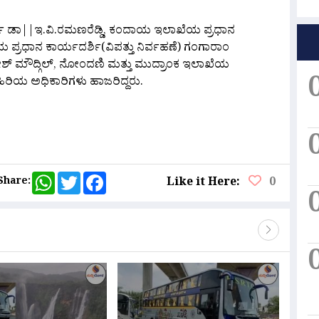
್ಶಿ ಡಾ||ಇ.ವಿ.ರಮಣರೆಡ್ಡಿ, ಕಂದಾಯ ಇಲಾಖೆಯ ಪ್ರಧಾನ
ಪ್ರಧಾನ ಕಾರ್ಯದರ್ಶಿ(ವಿಪತ್ತು ನಿರ್ವಹಣೆ) ಗಂಗಾರಾಂ
 ಮೌದ್ಗಿಲ್, ನೋಂದಣಿ ಮತ್ತು ಮುದ್ರಾಂಕ ಇಲಾಖೆಯ
 ಹಿರಿಯ ಅಧಿಕಾರಿಗಳು ಹಾಜರಿದ್ದರು.
are
WhatsApp
Twitter
Facebook
Share:
Like it Here:
0