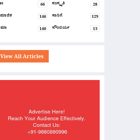
್ಷಣ
ಸಂಸ್ಕೃತಿ
66
28
ಮಾಜಿಕ
ಸಾರಿಗೆ
146
129
ನಿಮಾ
ಸೌಂದರ್ಯ
140
13
View All Articles