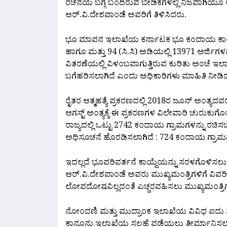
ರಚನೆಯ ಬಗ್ಗೆ ಬಂದಿರುವ ಬೇಡಿಕೆಗಳಲ್ಲಿ ನಿಜವಾಗಿಯೂ 
ಆರ್.ವಿ.ದೇಶಪಾಂಡೆ ಅವರಿಗೆ ತಿಳಿಸಿದರು.
ಭೂ ಮಾಪನ ಇಲಾಖೆಯ ಕರ್ನಾಟಕ ಭೂ ಕಂದಾಯ ಕಾಯ್ದೆಯ
ಹಾಗೂ ಮತ್ತು 94 (ಸಿ.ಸಿ) ಅಡಿಯಲ್ಲಿ 13971 ಅರ್ಜಿಗಳ
ವಿತರಣೆಯಲ್ಲಿ ವಿಳಂಬವಾಗುತ್ತಿರುವ ಕುರಿತು ಅಂಚೆ ಇಲ
ಬಗೆಹರಿಸಲಾಗಿದೆ ಎಂದು ಅಧಿಕಾರಿಗಳು ಮಾಹಿತಿ ನೀಡಿ
ರೈತರ ಆತ್ಮಹತ್ಯೆ ಪ್ರಕರಣದಲ್ಲಿ 2018ರ ಜೂನ್ ಅಂತ್ಯದವರ
ಆಗಸ್ಟ್ ಅಂತ್ಯಕ್ಕೆ ಈ ಪ್ರಕರಣಗಳ ವಿಲೇವಾರಿ ಚುರುಕುಗೊಂ
ರಾಜ್ಯದಲ್ಲಿ ಒಟ್ಟು 2742 ಕಂದಾಯ ಗ್ರಾಮಗಳನ್ನು ರಚಿ
ಅಧಿಸೂಚನೆ ಹೊರಡಿಸಲಾಗಿದೆ : 724 ಕಂದಾಯ ಗ್ರಾಮ
ಇದಲ್ಲದೆ ಭೂಪರಿವರ್ತನೆ ಕಾಯ್ದೆಯನ್ನು ಸರಳಗೊಳಿಸಲು
ಆರ್.ವಿ.ದೇಶಪಾಂಡೆ ಅವರು ಮುಖ್ಯಮಂತ್ರಿಗಳಿಗೆ ವಿವರಿ
ಲೋಪದೋಷವಿಲ್ಲದಂತೆ ಎಚ್ಚರವಹಿಸಲು ಮುಖ್ಯಮಂತ್ರಿಗ
ನೋಂದಣಿ ಮತ್ತು ಮುದ್ರಾಂಕ ಇಲಾಖೆಯ ವಿವಿಧ ಐದು ಸೇವೆಗಳನ
ಕಾನೂನು ಇಲಾಖೆಯ ಸಲಹೆ ಪಡೆಯಲು ತೀರ್ಮಾನಿಸಲ