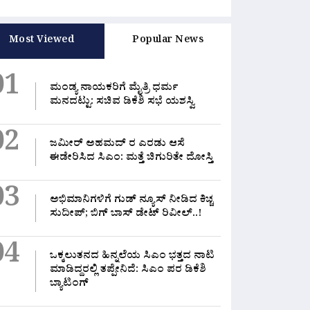
Most Viewed
Popular News
01
ಮಂಡ್ಯ ನಾಯಕರಿಗೆ ಮೈತ್ರಿ ಧರ್ಮ
ಮನದಟ್ಟು: ಸಚಿವ ಡಿಕೆಶಿ ಸಭೆ ಯಶಸ್ವಿ
02
ಜಮೀರ್ ಅಹಮದ್ ರ ಎರಡು ಆಸೆ
ಈಡೇರಿಸಿದ ಸಿಎಂ: ಮತ್ತೆ ಚಿಗುರಿತೇ ದೋಸ್ತಿ
03
ಅಭಿಮಾನಿಗಳಿಗೆ ಗುಡ್ ನ್ಯೂಸ್ ನೀಡಿದ ಕಿಚ್ಚ
ಸುದೀಪ್; ಬಿಗ್ ಬಾಸ್ ಡೇಟ್ ರಿವೀಲ್..!
04
ಒಕ್ಕಲುತನದ ಹಿನ್ನಲೆಯ ಸಿಎಂ ಭತ್ತದ ನಾಟಿ
ಮಾಡಿದ್ದರಲ್ಲಿ‌ ತಪ್ಪೇನಿದೆ: ಸಿಎಂ ಪರ ಡಿಕೆಶಿ
ಬ್ಯಾಟಿಂಗ್