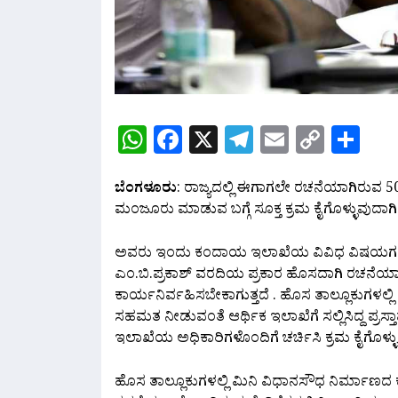
WhatsApp
Facebook
X
Telegram
Email
Copy
Sh
Link
ಬೆಂಗಳೂರು
: ರಾಜ್ಯದಲ್ಲಿ ಈಗಾಗಲೇ ರಚನೆಯಾಗಿರುವ 5
ಮಂಜೂರು ಮಾಡುವ ಬಗ್ಗೆ ಸೂಕ್ತ ಕ್ರಮ ಕೈಗೊಳ್ಳುವುದಾಗಿ
ಅವರು ಇಂದು ಕಂದಾಯ ಇಲಾಖೆಯ ವಿವಿಧ ವಿಷಯಗಳ ಕುರ
ಎಂ.ಬಿ.ಪ್ರಕಾಶ್ ವರದಿಯ ಪ್ರಕಾರ ಹೊಸದಾಗಿ ರಚನೆಯಾದ 
ಕಾರ್ಯನಿರ್ವಹಿಸಬೇಕಾಗುತ್ತದೆ . ಹೊಸ ತಾಲ್ಲೂಕುಗಳಲ್ಲ
ಸಹಮತ ನೀಡುವಂತೆ ಆರ್ಥಿಕ ಇಲಾಖೆಗೆ ಸಲ್ಲಿಸಿದ್ದ ಪ್ರಸ್
ಇಲಾಖೆಯ ಅಧಿಕಾರಿಗಳೊಂದಿಗೆ ಚರ್ಚಿಸಿ ಕ್ರಮ ಕೈಗೊಳ್ಳು
ಹೊಸ ತಾಲ್ಲೂಕುಗಳಲ್ಲಿ ಮಿನಿ ವಿಧಾನಸೌಧ ನಿರ್ಮಾಣದ 