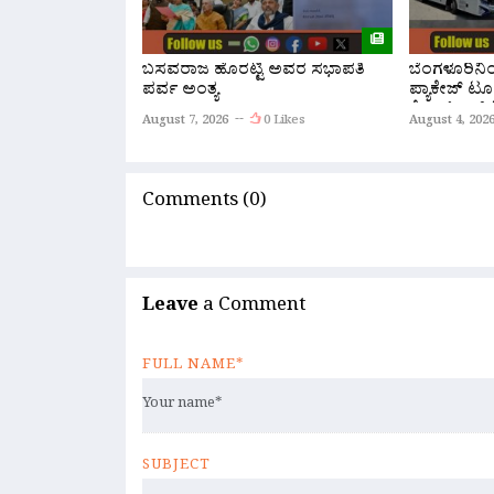
ಬಸವರಾಜ ಹೊರಟ್ಟಿ ಅವರ ಸಭಾಪತಿ
ಬೆಂಗಳೂರಿನ
ಪರ್ವ ಅಂತ್ಯ
ಪ್ಯಾಕೇಜ್ ಟೂ
ಕೆ.ಎಸ್.ಆರ್.
August 7, 2026
0 Likes
August 4, 202
ಆರಂಭ
Comments (0)
Leave
a Comment
FULL NAME*
SUBJECT