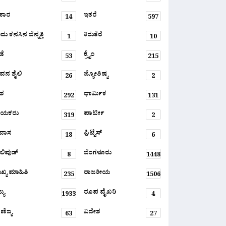
ಹಾರ
ಇತರೆ
14
597
ು ಕನಸಿನ ಬೆನ್ನತ್ತಿ
ಕಿರುತೆರೆ
1
10
ಡೆ
ಕ್ರೈಂ
53
215
ವನ ಶೈಲಿ
ಜ್ಯೋತಿಷ್ಯ
26
2
ಶ
ಧಾರ್ಮಿಕ
292
131
ಾಯಕರು
ಪಾರ್ಟೀ
319
2
ರವಾಸ
ಫ಼ಿಟ್ನೆಸ್
18
6
ಲಿವುಡ್
ಬೆಂಗಳೂರು
8
1448
ಖ್ಯ ಮಾಹಿತಿ
ರಾಜಕೀಯ
235
1506
್ಯ
ರೂಪ ವೈಖರಿ
1933
4
ಣಿಜ್ಯ
ವಿದೇಶ
63
27