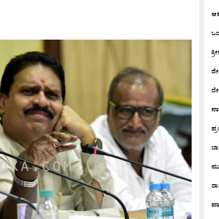
ಆ
ಒಂದ
ಕ್ರೀ
ಜೀ
ದೇ
ನ
ಪ್
ಬಾ
ಮು
ರಾಜ
ವಾ