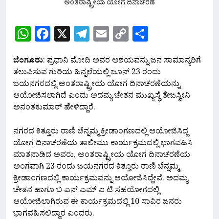
WhatsApp
Facebook
X
Telegram
Email
Copy
Share
Link
ಬೆಂಗೂರು
: ಪ್ರಧಾನಿ ಮೋದಿ ಅವರ ಆಶಯವನ್ನು ಜನ ಸಾಮಾನ್ಯರಿಗೆ
ತಲುಪಿಸುವ ಗುರಿಯ ಹಿನ್ನಲೆಯಲ್ಲಿ ಜೂನ್ 23 ರಂದು
ಜಯನಗರದಲ್ಲಿ ಅಂತರಾಷ್ಟ್ರೀಯ ಯೋಗ ದಿನಾಚರಣೆಯನ್ನು
ಆಯೋಜಿಸಲಾಗಿದೆ ಎಂದು ಅದಮ್ಯ ಚೇತನ ಮುಖ್ಯಸ್ಥೆ ತೇಜಸ್ವೀನಿ
ಅನಂತಕುಮಾರ್ ಹೇಳಿದ್ದಾರೆ.
ನಗರದ ಕಿತ್ತೂರು ರಾಣಿ ಚೆನ್ನಮ್ಮ ಕ್ರೀಡಾಂಗಣದಲ್ಲಿ ಆಯೋಜಿಸಿದ್ದ
ಯೋಗ ದಿನಾಚರಣೆಯ ತಾಲೀಮು ಕಾರ್ಯಕ್ರಮದಲ್ಲಿ ಭಾಗವಹಿಸಿ
ಮಾತನಾಡಿದ ಅವರು, ಅಂತರಾಷ್ಟ್ರೀಯ ಯೋಗ ದಿನಾಚರಣೆಯ
ಅಂಗವಾಗಿ 23 ರಂದು ಜಯನಗರದ ಕಿತ್ತೂರು ರಾಣಿ ಚೆನ್ನಮ್ಮ
ಕ್ರೀಡಾಂಗಣದಲ್ಲಿ ಕಾರ್ಯಕ್ರಮವನ್ನು ಆಯೋಜಿಸಿದ್ದೇವೆ. ಅದಮ್ಯ
ಚೇತನ ಹಾಗೂ ಬಿ ಎನ್ ಎಮ್ ಐ ಟಿ ಸಹಯೋಗದಲ್ಲಿ
ಆಯೋಜಿಲಾಗಿರುವ ಈ ಕಾರ್ಯಕ್ರಮದಲ್ಲಿ 10 ಸಾವಿರ ಜನರು
ಭಾಗವಹಿಸಲಿದ್ದಾರ ಎಂದರು.