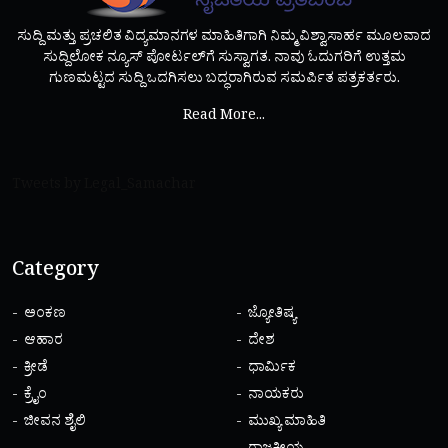
ಸುದ್ದಿ ಮತ್ತು ಪ್ರಚಲಿತ ವಿದ್ಯಮಾನಗಳ ಮಾಹಿತಿಗಾಗಿ ನಿಮ್ಮ ವಿಶ್ವಾಸಾರ್ಹ ಮೂಲವಾದ
ಸುದ್ದಿಲೋಕ ನ್ಯೂಸ್ ಪೋರ್ಟಲ್‌ಗೆ ಸುಸ್ವಾಗತ. ನಾವು ಓದುಗರಿಗೆ ಉತ್ತಮ
ಗುಣಮಟ್ಟದ ಸುದ್ದಿ ಒದಗಿಸಲು ಬದ್ಧರಾಗಿರುವ ಸಮರ್ಪಿತ ಪತ್ರಕರ್ತರು.
Read More...
Tweets by Legal_Samachar
Category
ಅಂಕಣ
ಜ್ಯೋತಿಷ್ಯ
ಆಹಾರ
ದೇಶ
ಕ್ರೀಡೆ
ಧಾರ್ಮಿಕ
ಕ್ರೈಂ
ನಾಯಕರು
ಜೀವನ ಶೈಲಿ
ಮುಖ್ಯ ಮಾಹಿತಿ