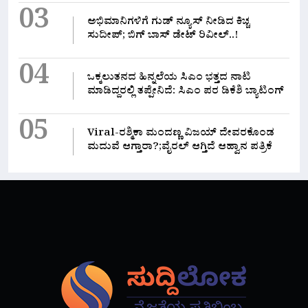
03
ಅಭಿಮಾನಿಗಳಿಗೆ ಗುಡ್ ನ್ಯೂಸ್ ನೀಡಿದ ಕಿಚ್ಚ
ಸುದೀಪ್; ಬಿಗ್ ಬಾಸ್ ಡೇಟ್ ರಿವೀಲ್..!
04
ಒಕ್ಕಲುತನದ ಹಿನ್ನಲೆಯ ಸಿಎಂ ಭತ್ತದ ನಾಟಿ
ಮಾಡಿದ್ದರಲ್ಲಿ‌ ತಪ್ಪೇನಿದೆ: ಸಿಎಂ ಪರ ಡಿಕೆಶಿ ಬ್ಯಾಟಿಂಗ್
05
Viral-ರಶ್ಮಿಕಾ ಮಂದಣ್ಣ ವಿಜಯ್ ದೇವರಕೊಂಡ
ಮದುವೆ ಆಗ್ತಾರಾ?;ವೈರಲ್ ಆಗ್ತಿದೆ ಆಹ್ವಾನ ಪತ್ರಿಕೆ