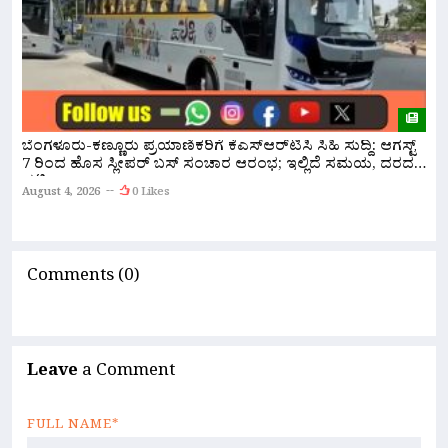
ಬೆಂಗಳೂರು-ಕಣ್ಣೂರು ಪ್ರಯಾಣಿಕರಿಗೆ ಕೆಎಸ್‌ಆರ್‌ಟಿಸಿ ಸಿಹಿ ಸುದ್ದಿ: ಆಗಸ್ಟ್
ಸ
7 ರಿಂದ ಹೊಸ ಸ್ಲೀಪರ್ ಬಸ್ ಸಂಚಾರ ಆರಂಭ; ಇಲ್ಲಿದೆ ಸಮಯ, ದರದ
ಸ
ಪಟ್ಟಿ!
August 4, 2026
0 Likes
A
Comments (0)
Leave
a Comment
FULL NAME*