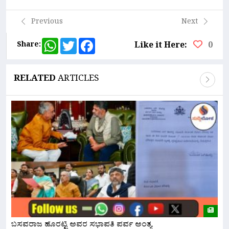
Previous
Next
WhatsApp
Twitter
Facebook
Share:
Like it Here:
0
RELATED
ARTICLES
ಬಸವರಾಜ ಹೊರಟ್ಟಿ ಅವರ ಸಭಾಪತಿ ಪರ್ವ ಅಂತ್ಯ
ನ