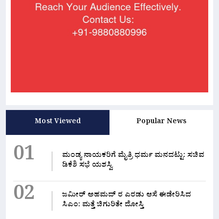
Most Viewed
Popular News
01
ಮಂಡ್ಯ ನಾಯಕರಿಗೆ ಮೈತ್ರಿ ಧರ್ಮ ಮನದಟ್ಟು: ಸಚಿವ
ಡಿಕೆಶಿ ಸಭೆ ಯಶಸ್ವಿ
02
ಜಮೀರ್ ಅಹಮದ್ ರ ಎರಡು ಆಸೆ ಈಡೇರಿಸಿದ
ಸಿಎಂ: ಮತ್ತೆ ಚಿಗುರಿತೇ ದೋಸ್ತಿ