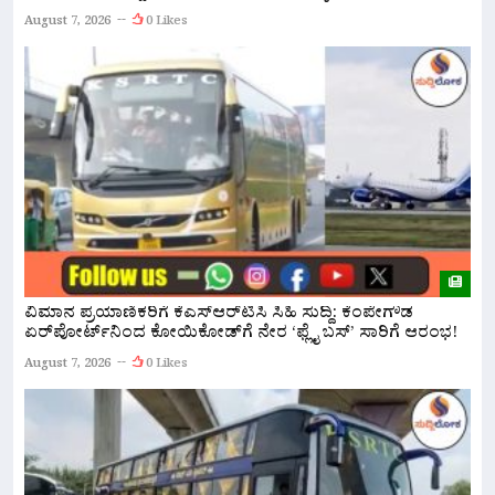
ಅ
August 7, 2026
0 Likes
A
ವಿಮಾನ ಪ್ರಯಾಣಿಕರಿಗೆ ಕೆಎಸ್‌ಆರ್‌ಟಿಸಿ ಸಿಹಿ ಸುದ್ದಿ: ಕೆಂಪೇಗೌಡ
ಏರ್‌ಪೋರ್ಟ್‌ನಿಂದ ಕೋಯಿಕೋಡ್‌ಗೆ ನೇರ ‘ಫ್ಲೈ ಬಸ್’ ಸಾರಿಗೆ ಆರಂಭ!
ನ
ಇ
August 7, 2026
0 Likes
A