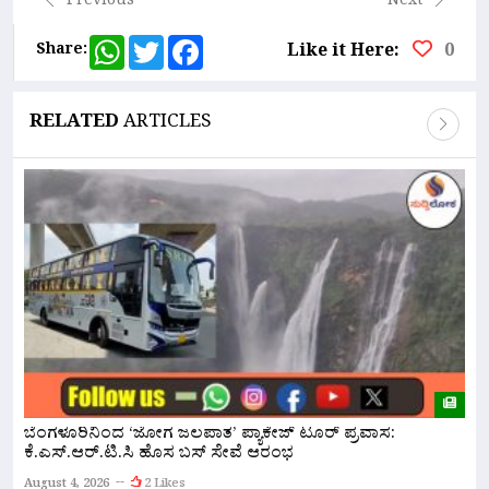
Previous
Next
WhatsApp
Twitter
Facebook
Share:
Like it Here:
0
RELATED
ARTICLES
ಬೆಂಗಳೂರಿನಿಂದ ‘ಜೋಗ ಜಲಪಾತ’ ಪ್ಯಾಕೇಜ್ ಟೂರ್ ಪ್ರವಾಸ:
ನ
ಕೆ.ಎಸ್.ಆರ್.ಟಿ.ಸಿ ಹೊಸ ಬಸ್ ಸೇವೆ ಆರಂಭ
ಇ
August 4, 2026
2 Likes
A