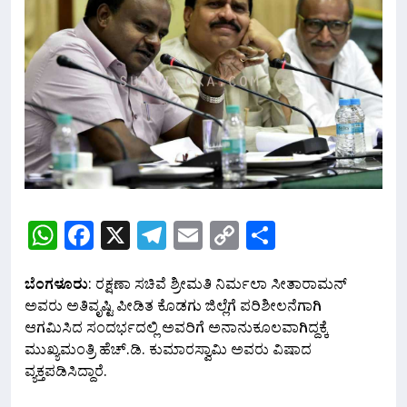
WhatsApp
Facebook
X
Telegram
Email
Copy
Share
Link
ಬೆಂಗಳೂರು
: ರಕ್ಷಣಾ ಸಚಿವೆ ಶ್ರೀಮತಿ ನಿರ್ಮಲಾ ಸೀತಾರಾಮನ್
ಅವರು ಅತಿವೃಷ್ಟಿ ಪೀಡಿತ ಕೊಡಗು ಜಿಲ್ಲೆಗೆ ಪರಿಶೀಲನೆಗಾಗಿ
ಆಗಮಿಸಿದ ಸಂದರ್ಭದಲ್ಲಿ ಅವರಿಗೆ ಅನಾನುಕೂಲವಾಗಿದ್ದಕ್ಕೆ
ಮುಖ್ಯಮಂತ್ರಿ ಹೆಚ್.ಡಿ. ಕುಮಾರಸ್ವಾಮಿ ಅವರು ವಿಷಾದ
ವ್ಯಕ್ತಪಡಿಸಿದ್ದಾರೆ.