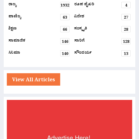
ರಾಜ್ಯ
ರೂಪ ವೈಖರಿ
1932
4
ವಾಣಿಜ್ಯ
ವಿದೇಶ
63
27
ಶಿಕ್ಷಣ
ಸಂಸ್ಕೃತಿ
66
28
ಸಾಮಾಜಿಕ
ಸಾರಿಗೆ
146
128
ಸಿನಿಮಾ
ಸೌಂದರ್ಯ
140
13
View All Articles