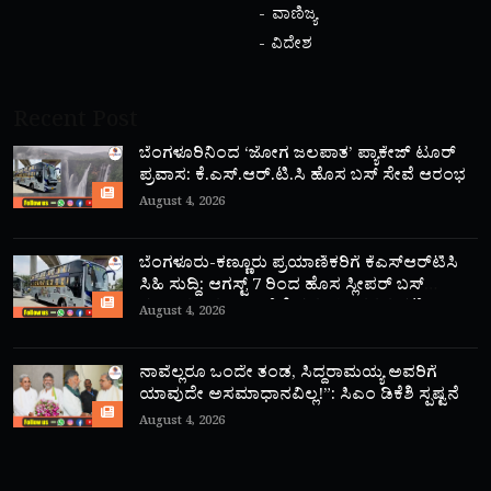
ವಾಣಿಜ್ಯ
ವಿದೇಶ
Recent Post
ಬೆಂಗಳೂರಿನಿಂದ ‘ಜೋಗ ಜಲಪಾತ’ ಪ್ಯಾಕೇಜ್ ಟೂರ್
ಪ್ರವಾಸ: ಕೆ.ಎಸ್.ಆರ್.ಟಿ.ಸಿ ಹೊಸ ಬಸ್ ಸೇವೆ ಆರಂಭ
August 4, 2026
ಬೆಂಗಳೂರು-ಕಣ್ಣೂರು ಪ್ರಯಾಣಿಕರಿಗೆ ಕೆಎಸ್‌ಆರ್‌ಟಿಸಿ
ಸಿಹಿ ಸುದ್ದಿ: ಆಗಸ್ಟ್ 7 ರಿಂದ ಹೊಸ ಸ್ಲೀಪರ್ ಬಸ್
ಸಂಚಾರ ಆರಂಭ; ಇಲ್ಲಿದೆ ಸಮಯ, ದರದ ಪಟ್ಟಿ!
August 4, 2026
ನಾವೆಲ್ಲರೂ ಒಂದೇ ತಂಡ, ಸಿದ್ದರಾಮಯ್ಯ ಅವರಿಗೆ
ಯಾವುದೇ ಅಸಮಾಧಾನವಿಲ್ಲ!”: ಸಿಎಂ ಡಿಕೆಶಿ ಸ್ಪಷ್ಟನೆ
August 4, 2026