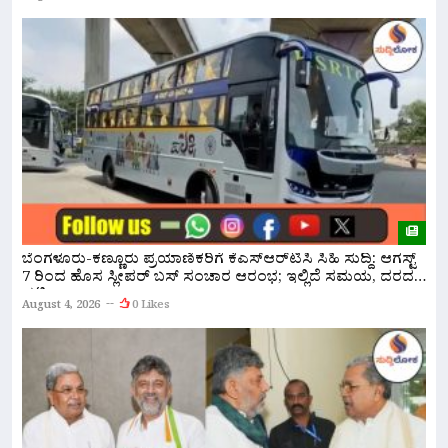
ಸ
ಬೆಂಗಳೂರು-ಕಣ್ಣೂರು ಪ್ರಯಾಣಿಕರಿಗೆ ಕೆಎಸ್‌ಆರ್‌ಟಿಸಿ ಸಿಹಿ ಸುದ್ದಿ: ಆಗಸ್ಟ್
ಸ
7 ರಿಂದ ಹೊಸ ಸ್ಲೀಪರ್ ಬಸ್ ಸಂಚಾರ ಆರಂಭ; ಇಲ್ಲಿದೆ ಸಮಯ, ದರದ
ಪಟ್ಟಿ!
A
August 4, 2026
0 Likes