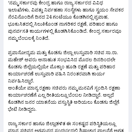
‘ನಮ್ಮ ಸರ್ಕಾರವು ಕೇಂದ್ರ ಹಾಗೂ ರಾಜ್ಯ ಸರ್ಕಾರದ ವಿವಿಧ
ಇಲಾಖೆಗಳು, ವಿಪತ್ತು ನಿರ್ವಹಣಾ ಸಂಸ್ಥೆಗಳು ಹಾಗೂ ಸ್ವಯಂ ಸೇವಕರ
ನೆರವಿನೊಂದಿಗೆ ದಿನದ 24 ಗಂಟೆಯೂ ಕೊಡಗಿನಲ್ಲಿ ಪ್ರವಾಹ,
ಭೂಕುಸಿತದಲ್ಲಿ ಸಿಲುಕಿಕೊಂಡ ನಾಗರಿಕರ ರಕ್ಷಣೆ, ಪರಿಹಾರ ಹಾಗೂ
ಪುನರ್ವಸತಿ ಕಾರ್ಯಗಳಲ್ಲಿ ತೊಡಗಿಸಿಕೊಂಡಿದೆ. ಕೇಂದ್ರ ಸರ್ಕಾರವೂ
ನಮ್ಮ ಬೆಂಬಲಕ್ಕೆ ನಿಂತಿದೆ.
ಪ್ರವಾಸೋದ್ಯಮ ಮತ್ತು ಕೊಡಗು ಜಿಲ್ಲಾ ಉಸ್ತುವಾರಿ ಸಚಿವ ಸಾ.ರಾ.
ಮಹೇಶ್ ಅವರು ಅನಾಹುತ ಸಂಭವಿಸಿದ ಮೊದಲ ದಿನದಿಂದಲೇ
ಕೊಡಗು ಜಿಲ್ಲೆಯಲ್ಲಿಯೇ ಮೊಕ್ಕಾಂ ಹೂಡಿ ರಕ್ಷಣೆ ಮತ್ತು ಪರಿಹಾರ
ಕಾರ್ಯಾಚರಣೆ ಉಸ್ತುವಾರಿ ವಹಿಸಿ ನಿರಂತರವಾಗಿ ಕಾರ್ಯ
ನಿರ್ವಹಿಸಿದ್ದಾರೆ.
ಅಂತೆಯೇ ಮಾನ್ಯ ರಕ್ಷಣಾ ಸಚಿವರು ನಮ್ಮ ಮನವಿಗೆ ಸ್ಪಂದಿಸಿ ರಕ್ಷಣಾ
ಕಾರ್ಯಾಚರಣೆಗೆ ಎಲ್ಲ ರೀತಿಯಲ್ಲೂ ಬೆಂಬಲ ನೀಡಿದ್ದಾರೆ. ಅಲ್ಲದೆ
ಕೊಡಗಿನ ಜನರ ಯಾತನೆಯ ವಸ್ತುಸ್ಥಿತಿ ಅರಿಯಲು ಕೊಡಗು ಜಿಲ್ಲೆಗೆ
ಭೇಟಿ ನೀಡಿದ್ದರು.
ರಾಜ್ಯ ಸರ್ಕಾರ ಹಾಗೂ ಜಿಲ್ಲಾಡಳಿತ ಈ ಸಂಕಷ್ಟದ ಪರಿಸ್ಥಿತಿಯಲ್ಲೂ
ಮಾನ್ಯ ಸಚಿವರ ಆಗಮನದ ಸಂದರ್ಭದಲ್ಲಿ ಶಿಷ್ಟಾಚಾರ ಪಾಲನೆಗೆ ಅಗತ್ಯ