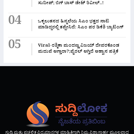
ಸುದೀಪ್; ಬಿಗ್ ಬಾಸ್ ಡೇಟ್ ರಿವೀಲ್..!
04
ಒಕ್ಕಲುತನದ ಹಿನ್ನಲೆಯ ಸಿಎಂ ಭತ್ತದ ನಾಟಿ
ಮಾಡಿದ್ದರಲ್ಲಿ‌ ತಪ್ಪೇನಿದೆ: ಸಿಎಂ ಪರ ಡಿಕೆಶಿ ಬ್ಯಾಟಿಂಗ್
05
Viral-ರಶ್ಮಿಕಾ ಮಂದಣ್ಣ ವಿಜಯ್ ದೇವರಕೊಂಡ
ಮದುವೆ ಆಗ್ತಾರಾ?;ವೈರಲ್ ಆಗ್ತಿದೆ ಆಹ್ವಾನ ಪತ್ರಿಕೆ
ಸುದ್ದಿ ಮತ್ತು ಪ್ರಚಲಿತ ವಿದ್ಯಮಾನಗಳ ಮಾಹಿತಿಗಾಗಿ ನಿಮ್ಮ ವಿಶ್ವಾಸಾರ್ಹ ಮೂಲವಾದ