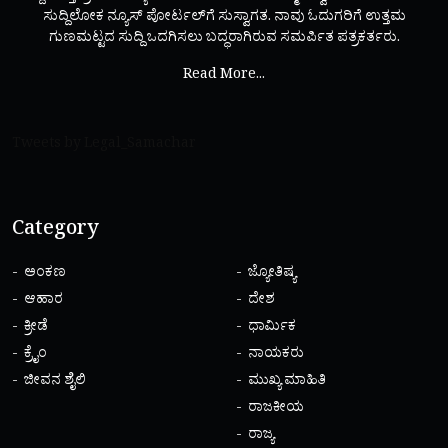
ಸುದ್ದಿಲೋಕ ನ್ಯೂಸ್ ಪೋರ್ಟಲ್‌ಗೆ ಸುಸ್ವಾಗತ. ನಾವು ಓದುಗರಿಗೆ ಉತ್ತಮ
ಗುಣಮಟ್ಟದ ಸುದ್ದಿ ಒದಗಿಸಲು ಬದ್ಧರಾಗಿರುವ ಸಮರ್ಪಿತ ಪತ್ರಕರ್ತರು.
Read More...
Tweets by Legal_Samachar
Category
ಅಂಕಣ
ಜ್ಯೋತಿಷ್ಯ
ಆಹಾರ
ದೇಶ
ಕ್ರೀಡೆ
ಧಾರ್ಮಿಕ
ಕ್ರೈಂ
ನಾಯಕರು
ಜೀವನ ಶೈಲಿ
ಮುಖ್ಯ ಮಾಹಿತಿ
ರಾಜಕೀಯ
ರಾಜ್ಯ