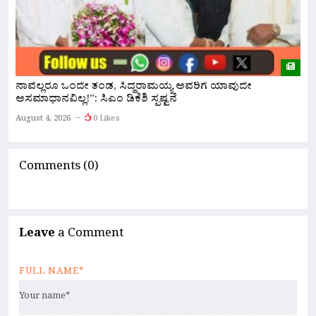
ರ
ನಾವೆಲ್ಲರೂ ಒಂದೇ ತಂಡ, ಸಿದ್ದರಾಮಯ್ಯ ಅವರಿಗೆ ಯಾವುದೇ
ಹ
ಅಸಮಾಧಾನವಿಲ್ಲ!”: ಸಿಎಂ ಡಿಕೆಶಿ ಸ್ಪಷ್ಟನೆ
A
August 4, 2026
0 Likes
Comments (0)
Leave
a Comment
FULL NAME*