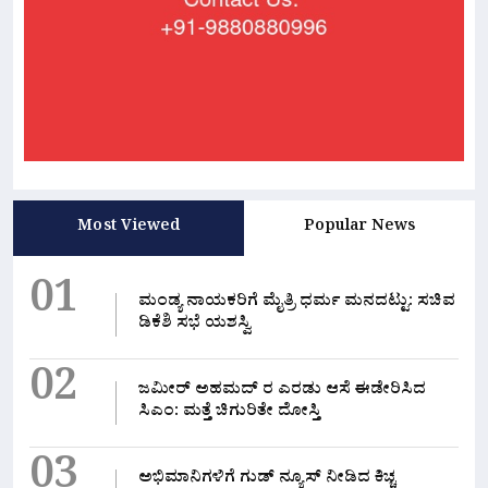
Most Viewed
Popular News
01
ಮಂಡ್ಯ ನಾಯಕರಿಗೆ ಮೈತ್ರಿ ಧರ್ಮ ಮನದಟ್ಟು: ಸಚಿವ
ಡಿಕೆಶಿ ಸಭೆ ಯಶಸ್ವಿ
02
ಜಮೀರ್ ಅಹಮದ್ ರ ಎರಡು ಆಸೆ ಈಡೇರಿಸಿದ
ಸಿಎಂ: ಮತ್ತೆ ಚಿಗುರಿತೇ ದೋಸ್ತಿ
03
ಅಭಿಮಾನಿಗಳಿಗೆ ಗುಡ್ ನ್ಯೂಸ್ ನೀಡಿದ ಕಿಚ್ಚ