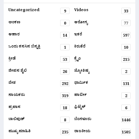
Uncategorized
Videos
9
33
ಅಂಕಣ
ಆರೋಗ್ಯ
0
77
ಆಹಾರ
ಇತರೆ
14
597
ಒಂದು ಕನಸಿನ ಬೆನ್ನತ್ತಿ
ಕಿರುತೆರೆ
1
10
ಕ್ರೀಡೆ
ಕ್ರೈಂ
53
215
ಜೀವನ ಶೈಲಿ
ಜ್ಯೋತಿಷ್ಯ
26
2
ದೇಶ
ಧಾರ್ಮಿಕ
292
131
ನಾಯಕರು
ಪಾರ್ಟೀ
319
2
ಪ್ರವಾಸ
ಫ಼ಿಟ್ನೆಸ್
18
6
ಬಾಲಿವುಡ್
ಬೆಂಗಳೂರು
8
1446
ಮುಖ್ಯ ಮಾಹಿತಿ
ರಾಜಕೀಯ
235
1505