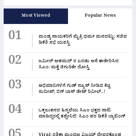
Most Viewed
Popular News
01
ಮಂಡ್ಯ ನಾಯಕರಿಗೆ ಮೈತ್ರಿ ಧರ್ಮ ಮನದಟ್ಟು: ಸಚಿವ
ಡಿಕೆಶಿ ಸಭೆ ಯಶಸ್ವಿ
02
ಜಮೀರ್ ಅಹಮದ್ ರ ಎರಡು ಆಸೆ ಈಡೇರಿಸಿದ
ಸಿಎಂ: ಮತ್ತೆ ಚಿಗುರಿತೇ ದೋಸ್ತಿ
03
ಅಭಿಮಾನಿಗಳಿಗೆ ಗುಡ್ ನ್ಯೂಸ್ ನೀಡಿದ ಕಿಚ್ಚ
ಸುದೀಪ್; ಬಿಗ್ ಬಾಸ್ ಡೇಟ್ ರಿವೀಲ್..!
04
ಒಕ್ಕಲುತನದ ಹಿನ್ನಲೆಯ ಸಿಎಂ ಭತ್ತದ ನಾಟಿ
ಮಾಡಿದ್ದರಲ್ಲಿ‌ ತಪ್ಪೇನಿದೆ: ಸಿಎಂ ಪರ ಡಿಕೆಶಿ ಬ್ಯಾಟಿಂಗ್
Viral-ರಶ್ಮಿಕಾ ಮಂದಣ್ಣ ವಿಜಯ್ ದೇವರಕೊಂಡ