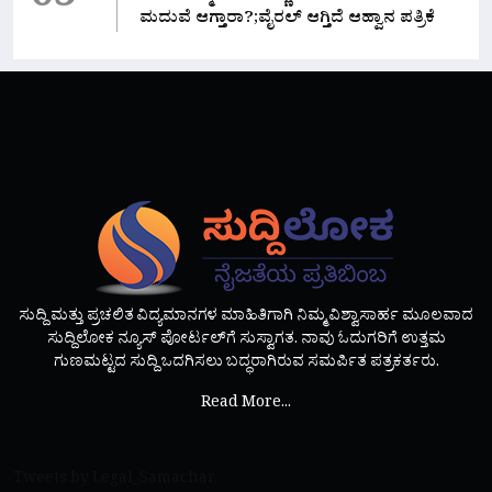
05
ಮದುವೆ ಆಗ್ತಾರಾ?;ವೈರಲ್ ಆಗ್ತಿದೆ ಆಹ್ವಾನ ಪತ್ರಿಕೆ
ಸುದ್ದಿ ಮತ್ತು ಪ್ರಚಲಿತ ವಿದ್ಯಮಾನಗಳ ಮಾಹಿತಿಗಾಗಿ ನಿಮ್ಮ ವಿಶ್ವಾಸಾರ್ಹ ಮೂಲವಾದ
ಸುದ್ದಿಲೋಕ ನ್ಯೂಸ್ ಪೋರ್ಟಲ್‌ಗೆ ಸುಸ್ವಾಗತ. ನಾವು ಓದುಗರಿಗೆ ಉತ್ತಮ
ಗುಣಮಟ್ಟದ ಸುದ್ದಿ ಒದಗಿಸಲು ಬದ್ಧರಾಗಿರುವ ಸಮರ್ಪಿತ ಪತ್ರಕರ್ತರು.
Read More...
Tweets by Legal_Samachar