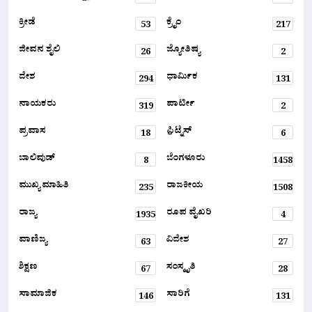
ಕ್ರೀಡೆ
ಕ್ರೈಂ
53
217
ಜೀವನ ಶೈಲಿ
ಜ್ಯೋತಿಷ್ಯ
26
2
ದೇಶ
ಧಾರ್ಮಿಕ
294
131
ನಾಯಕರು
ಪಾರ್ಟೀ
319
2
ಪ್ರವಾಸ
ಫ಼ಿಟ್ನೆಸ್
18
6
ಬಾಲಿವುಡ್
ಬೆಂಗಳೂರು
8
1458
ಮುಖ್ಯ ಮಾಹಿತಿ
ರಾಜಕೀಯ
235
1508
ರಾಜ್ಯ
ರೂಪ ವೈಖರಿ
1935
4
ವಾಣಿಜ್ಯ
ವಿದೇಶ
63
27
ಶಿಕ್ಷಣ
ಸಂಸ್ಕೃತಿ
67
28
ಸಾಮಾಜಿಕ
ಸಾರಿಗೆ
146
131