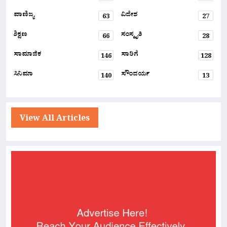
ವಾಣಿಜ್ಯ
ವಿದೇಶ
63
27
ಶಿಕ್ಷಣ
ಸಂಸ್ಕೃತಿ
66
28
ಸಾಮಾಜಿಕ
ಸಾರಿಗೆ
146
128
ಸಿನಿಮಾ
ಸೌಂದರ್ಯ
140
13
View All Articles