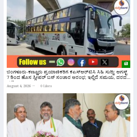
ಸ
ಬೆಂಗಳೂರು-ಕಣ್ಣೂರು ಪ್ರಯಾಣಿಕರಿಗೆ ಕೆಎಸ್‌ಆರ್‌ಟಿಸಿ ಸಿಹಿ ಸುದ್ದಿ: ಆಗಸ್ಟ್
ಸ
7 ರಿಂದ ಹೊಸ ಸ್ಲೀಪರ್ ಬಸ್ ಸಂಚಾರ ಆರಂಭ; ಇಲ್ಲಿದೆ ಸಮಯ, ದರದ
ಪಟ್ಟಿ!
A
August 4, 2026
0 Likes