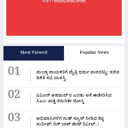
Most Viewed
Popular News
01
ಮಂಡ್ಯ ನಾಯಕರಿಗೆ ಮೈತ್ರಿ ಧರ್ಮ ಮನದಟ್ಟು: ಸಚಿವ
ಡಿಕೆಶಿ ಸಭೆ ಯಶಸ್ವಿ
02
ಜಮೀರ್ ಅಹಮದ್ ರ ಎರಡು ಆಸೆ ಈಡೇರಿಸಿದ
ಸಿಎಂ: ಮತ್ತೆ ಚಿಗುರಿತೇ ದೋಸ್ತಿ
03
ಅಭಿಮಾನಿಗಳಿಗೆ ಗುಡ್ ನ್ಯೂಸ್ ನೀಡಿದ ಕಿಚ್ಚ
ಸುದೀಪ್; ಬಿಗ್ ಬಾಸ್ ಡೇಟ್ ರಿವೀಲ್..!