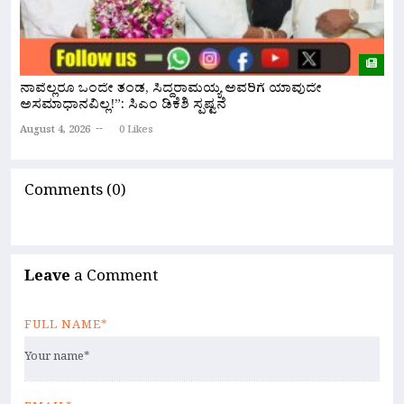
ರ
ನಾವೆಲ್ಲರೂ ಒಂದೇ ತಂಡ, ಸಿದ್ದರಾಮಯ್ಯ ಅವರಿಗೆ ಯಾವುದೇ
ಹ
ಅಸಮಾಧಾನವಿಲ್ಲ!”: ಸಿಎಂ ಡಿಕೆಶಿ ಸ್ಪಷ್ಟನೆ
A
August 4, 2026
0 Likes
Comments (0)
Leave
a Comment
FULL NAME*