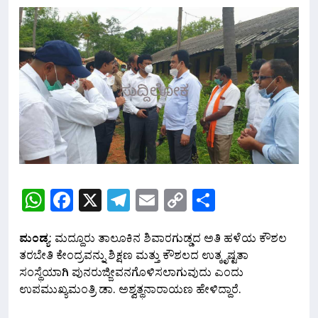
WhatsApp
Facebook
X
Telegram
Email
Copy
Share
Link
ಮಂಡ್ಯ
: ಮದ್ದೂರು ತಾಲೂಕಿನ ಶಿವಾರಗುಡ್ಡದ ಅತಿ ಹಳೆಯ ಕೌಶಲ
ತರಬೇತಿ ಕೇಂದ್ರವನ್ನು ಶಿಕ್ಷಣ ಮತ್ತು ಕೌಶಲದ ಉತ್ಕೃಷ್ಟತಾ
ಸಂಸ್ಥೆಯಾಗಿ ಪುನರುಜ್ಜೀವನಗೊಳಿಸಲಾಗುವುದು ಎಂದು
ಉಪಮುಖ್ಯಮಂತ್ರಿ ಡಾ. ಅಶ್ವತ್ಥನಾರಾಯಣ ಹೇಳಿದ್ದಾರೆ.