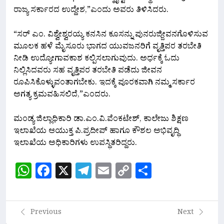
ರಾಜ್ಯ ಸರ್ಕಾರದ ಉದ್ದೇಶ,”ಎಂದು ಅವರು ತಿಳಿಸಿದರು.
“ಸರ್ ಎಂ. ವಿಶ್ವೇಶ್ವರಯ್ಯ ಕನಸಿನ ಕೂಸನ್ನು ಪುನರುಜ್ಜೀವನಗೊಳಿಸುವ
ಮೂಲಕ ಹಳೆ ಮೈಸೂರು ಭಾಗದ ಯುವಜನರಿಗೆ ವೃತ್ತಿಪರ ತರಬೇತಿ
ನೀಡಿ ಉದ್ಯೋಗಾವಕಾಶ ಕಲ್ಪಿಸಲಾಗುವುದು. ಅರ್ಧಕ್ಕೆ ಓದು
ನಿಲ್ಲಿಸಿದವರು ಸಹ ವೃತ್ತಿಪರ ತರಬೇತಿ ಪಡೆದು ಜೀವನ
ರೂಪಿಸಿಕೊಳ್ಳುವಂತಾಗಬೇಕು. ಇದಕ್ಕೆ ಪೂರಕವಾಗಿ ನಮ್ಮ ಸರ್ಕಾರ
ಅಗತ್ಯ ಕ್ರಮವಹಿಸಲಿದೆ,”ಎಂದರು.
ಮಂಡ್ಯ ಜಿಲ್ಲಾಧಿಕಾರಿ ಡಾ.ಎಂ.ವಿ.ವೆಂಕಟೇಶ್‌, ಕಾಲೇಜು ಶಿಕ್ಷಣ
ಇಲಾಖೆಯ ಆಯುಕ್ತ ಪಿ.ಪ್ರದೀಪ್‌ ಹಾಗೂ ಕೌಶಲ ಅಭಿವೃದ್ಧಿ
ಇಲಾಖೆಯ ಅಧಿಕಾರಿಗಳು ಉಪಸ್ಥಿತರಿದ್ದರು.
WhatsApp
Facebook
X
Telegram
Email
Copy
Share
Link
Previous
Next