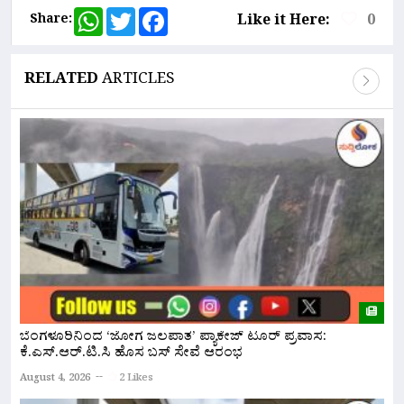
WhatsApp
Twitter
Facebook
Share:
Like it Here:
0
RELATED
ARTICLES
ಬೆಂಗಳೂರಿನಿಂದ ‘ಜೋಗ ಜಲಪಾತ’ ಪ್ಯಾಕೇಜ್ ಟೂರ್ ಪ್ರವಾಸ:
ನ
ಕೆ.ಎಸ್.ಆರ್.ಟಿ.ಸಿ ಹೊಸ ಬಸ್ ಸೇವೆ ಆರಂಭ
ಇ
August 4, 2026
2 Likes
A