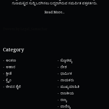
ಗುಣಮಟ್ಟದ ಸುದ್ದಿ ಒದಗಿಸಲು ಬದ್ಧರಾಗಿರುವ ಸಮರ್ಪಿತ ಪತ್ರಕರ್ತರು.
Read More...
Tweets by Legal_Samachar
Category
ಅಂಕಣ
ಜ್ಯೋತಿಷ್ಯ
ಆಹಾರ
ದೇಶ
ಕ್ರೀಡೆ
ಧಾರ್ಮಿಕ
ಕ್ರೈಂ
ನಾಯಕರು
ಜೀವನ ಶೈಲಿ
ಮುಖ್ಯ ಮಾಹಿತಿ
ರಾಜಕೀಯ
ರಾಜ್ಯ
ವಾಣಿಜ್ಯ