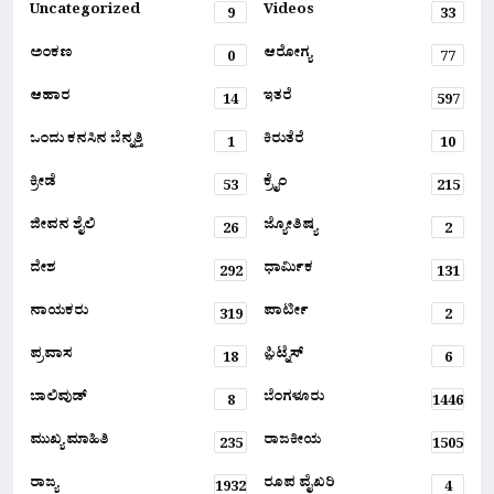
Uncategorized
Videos
9
33
ಅಂಕಣ
ಆರೋಗ್ಯ
0
77
ಆಹಾರ
ಇತರೆ
14
597
ಒಂದು ಕನಸಿನ ಬೆನ್ನತ್ತಿ
ಕಿರುತೆರೆ
1
10
ಕ್ರೀಡೆ
ಕ್ರೈಂ
53
215
ಜೀವನ ಶೈಲಿ
ಜ್ಯೋತಿಷ್ಯ
26
2
ದೇಶ
ಧಾರ್ಮಿಕ
292
131
ನಾಯಕರು
ಪಾರ್ಟೀ
319
2
ಪ್ರವಾಸ
ಫ಼ಿಟ್ನೆಸ್
18
6
ಬಾಲಿವುಡ್
ಬೆಂಗಳೂರು
8
1446
ಮುಖ್ಯ ಮಾಹಿತಿ
ರಾಜಕೀಯ
235
1505
ರಾಜ್ಯ
ರೂಪ ವೈಖರಿ
1932
4