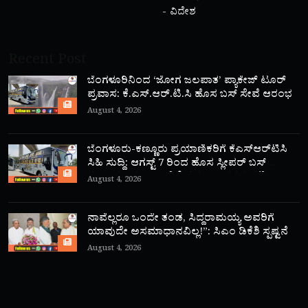
ವಿದೇಶ
Recent Post
ಬೆಂಗಳೂರಿನಿಂದ ‘ಜೋಗ ಜಲಪಾತ’ ಪ್ಯಾಕೇಜ್ ಟೂರ್
ಪ್ರವಾಸ: ಕೆ.ಎಸ್.ಆರ್.ಟಿ.ಸಿ ಹೊಸ ಬಸ್ ಸೇವೆ ಆರಂಭ
August 4, 2026
ಬೆಂಗಳೂರು-ಕಣ್ಣೂರು ಪ್ರಯಾಣಿಕರಿಗೆ ಕೆಎಸ್‌ಆರ್‌ಟಿಸಿ
ಸಿಹಿ ಸುದ್ದಿ: ಆಗಸ್ಟ್ 7 ರಿಂದ ಹೊಸ ಸ್ಲೀಪರ್ ಬಸ್
ಸಂಚಾರ ಆರಂಭ; ಇಲ್ಲಿದೆ ಸಮಯ, ದರದ ಪಟ್ಟಿ!
August 4, 2026
ನಾವೆಲ್ಲರೂ ಒಂದೇ ತಂಡ, ಸಿದ್ದರಾಮಯ್ಯ ಅವರಿಗೆ
ಯಾವುದೇ ಅಸಮಾಧಾನವಿಲ್ಲ!”: ಸಿಎಂ ಡಿಕೆಶಿ ಸ್ಪಷ್ಟನೆ
August 4, 2026