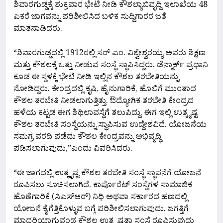
ಶಿವಾರಗುಡ್ಡಕ್ಕೆ ಶುಕ್ರವಾರ ಭೇಟಿ‌ ನೀಡಿ ಕೌಶಲ್ಯಾಬಿವೃದ್ಧಿ ಇಲಾಖೆಯ 48
ಎಕರೆ ಜಾಗವನ್ನು ಪರಿಶೀಲಿಸಿದ ಬಳಿಕ ಸುದ್ದಿಗಾರರ ಜತೆ
ಮಾತನಾಡಿದರು.
“ಶಿವಾರಗುಡ್ಡದಲ್ಲಿ 1912ರಲ್ಲಿ ಸರ್ ಎಂ. ವಿಶ್ವೇಶ್ವರಯ್ಯ ಅವರು ಶಿಕ್ಷಣ
ಮತ್ತು ಕೌಶಲಕ್ಕೆ ಒತ್ತು ನೀಡುವ ಸಂಸ್ಥೆ ಸ್ಥಾಪಿಸಿದ್ದರು. ಡೆನ್ಮಾರ್ಕ್ ಪ್ರಧಾನಿ
ಕೂಡ ಈ ಸ್ಥಳಕ್ಕೆ ಭೇಟಿ ‌ನೀಡಿ ಇಲ್ಲಿನ ಕೌಶಲ ತರಬೇತಿಯನ್ನು
ನೋಡಿದ್ದರು. ಕೇಂದ್ರದಲ್ಲಿ ಕೃಷಿ, ಹೈನುಗಾರಿಕೆ, ಹೊಲಿಗೆ ಮುಂತಾದ
ಕೌಶಲ ತರಬೇತಿ ನೀಡಲಾಗುತ್ತಿತ್ತು. ಔದ್ಯೋಗಿಕ ತರಬೇತಿ ಕೇಂದ್ರದ
ಹಳೆಯ ಕಟ್ಟಡ ಈಗ ಶಿಥಿಲಾವಸ್ಥೆಗೆ ತಲುಪಿದ್ದು, ಈಗ ಇಲ್ಲಿ ಉತ್ಕೃಷ್ಟ
ಕೌಶಲ ತರಬೇತಿ ಸಂಸ್ಥೆಯನ್ನು ಸ್ಥಾಪಿಸುವ ಉದ್ದೇಶವಿದೆ. ಯೋಜನೆಯ
ಸಮಗ್ರ ವರದಿ ಪಡೆದು ಕೌಶಲ ಕೇಂದ್ರವನ್ನು ಅಭಿವೃದ್ಧಿ
ಪಡಿಸಲಾಗುವುದು,”ಎಂದು ವಿವರಿಸಿದರು.
“ಈ ಜಾಗದಲ್ಲಿ ಉತ್ಕೃಷ್ಟ ಕೌಶಲ ತರಬೇತಿ ಸಂಸ್ಥೆ ಸ್ಥಾಪನೆಗೆ ಯೋಜನೆ
ರೂಪಿಸಲು ಸೂಚಿಸಲಾಗಿದೆ. ಕಾರ್ಪೊರೆಟ್‌ ಸಂಸ್ಥೆಗಳ ಸಾಮಾಜಿಕ
ಹೊಣೆಗಾರಿಕೆ (ಸಿಎಸ್‌ಆರ್‌) ನಿಧಿ ಅಥವಾ ಸರ್ಕಾರದ ಹಣದಲ್ಲಿ
ಯೋಜನೆ ಕೈಗೆತ್ತಿಕೊಳ್ಳುವ ಬಗ್ಗೆ ಪರಿಶೀಲಿಸಲಾಗುವುದು. ಜಗತ್ತಿಗೆ
ಮಾದರಿಯಾಗುವಂಥ ಕೌಶಲ ಉತ್ಕೃಷ್ಟತಾ ಸಂಸ್ಥೆ ರೂಪಿಸುವುದು