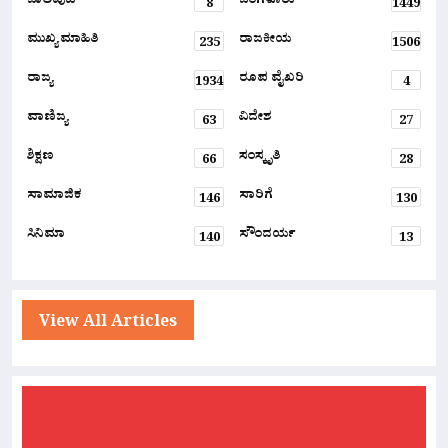
ಬಾಲಿವುಡ್
ಬೆಂಗಳೂರು
8
1449
ಮುಖ್ಯ ಮಾಹಿತಿ
ರಾಜಕೀಯ
235
1506
ರಾಜ್ಯ
ರೂಪ ವೈಖರಿ
1934
4
ವಾಣಿಜ್ಯ
ವಿದೇಶ
63
27
ಶಿಕ್ಷಣ
ಸಂಸ್ಕೃತಿ
66
28
ಸಾಮಾಜಿಕ
ಸಾರಿಗೆ
146
130
ಸಿನಿಮಾ
ಸೌಂದರ್ಯ
140
13
View All Articles