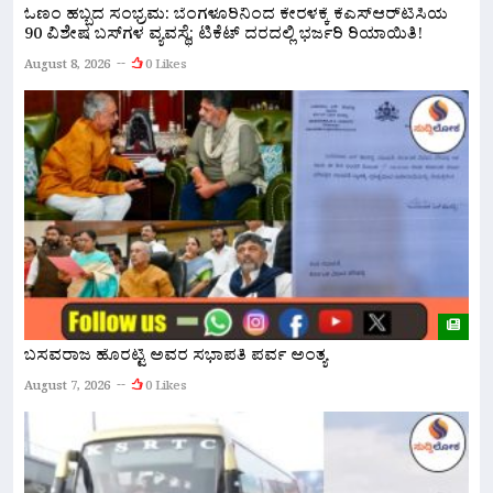
ಓಣಂ ಹಬ್ಬದ ಸಂಭ್ರಮ: ಬೆಂಗಳೂರಿನಿಂದ ಕೇರಳಕ್ಕೆ ಕೆಎಸ್‌ಆರ್‌ಟಿಸಿಯ
ಬ
90 ವಿಶೇಷ ಬಸ್‌ಗಳ ವ್ಯವಸ್ಥೆ; ಟಿಕೆಟ್ ದರದಲ್ಲಿ ಭರ್ಜರಿ ರಿಯಾಯಿತಿ!
ಕ
August 8, 2026
0 Likes
A
ಬಸವರಾಜ ಹೊರಟ್ಟಿ ಅವರ ಸಭಾಪತಿ ಪರ್ವ ಅಂತ್ಯ
ಬ
7
August 7, 2026
0 Likes
ಪಟ
A