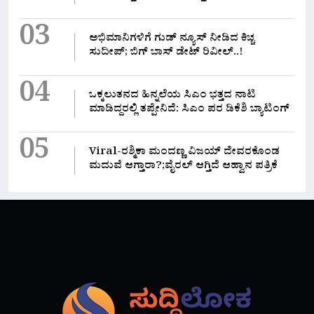
03
ಅಭಿಮಾನಿಗಳಿಗೆ ಗುಡ್ ನ್ಯೂಸ್ ನೀಡಿದ ಕಿಚ್ಚ
ಸುದೀಪ್; ಬಿಗ್ ಬಾಸ್ ಡೇಟ್ ರಿವೀಲ್..!
04
ಒಕ್ಕಲುತನದ ಹಿನ್ನಲೆಯ ಸಿಎಂ ಭತ್ತದ ನಾಟಿ
ಮಾಡಿದ್ದರಲ್ಲಿ‌ ತಪ್ಪೇನಿದೆ: ಸಿಎಂ ಪರ ಡಿಕೆಶಿ ಬ್ಯಾಟಿಂಗ್
05
Viral-ರಶ್ಮಿಕಾ ಮಂದಣ್ಣ ವಿಜಯ್ ದೇವರಕೊಂಡ
ಮದುವೆ ಆಗ್ತಾರಾ?;ವೈರಲ್ ಆಗ್ತಿದೆ ಆಹ್ವಾನ ಪತ್ರಿಕೆ