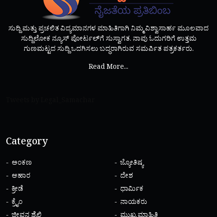
ಸುದ್ದಿ ಮತ್ತು ಪ್ರಚಲಿತ ವಿದ್ಯಮಾನಗಳ ಮಾಹಿತಿಗಾಗಿ ನಿಮ್ಮ ವಿಶ್ವಾಸಾರ್ಹ ಮೂಲವಾದ
ಸುದ್ದಿಲೋಕ ನ್ಯೂಸ್ ಪೋರ್ಟಲ್‌ಗೆ ಸುಸ್ವಾಗತ. ನಾವು ಓದುಗರಿಗೆ ಉತ್ತಮ
ಗುಣಮಟ್ಟದ ಸುದ್ದಿ ಒದಗಿಸಲು ಬದ್ಧರಾಗಿರುವ ಸಮರ್ಪಿತ ಪತ್ರಕರ್ತರು.
Read More...
Tweets by Legal_Samachar
Category
ಅಂಕಣ
ಜ್ಯೋತಿಷ್ಯ
ಆಹಾರ
ದೇಶ
ಕ್ರೀಡೆ
ಧಾರ್ಮಿಕ
ಕ್ರೈಂ
ನಾಯಕರು
ಜೀವನ ಶೈಲಿ
ಮುಖ್ಯ ಮಾಹಿತಿ