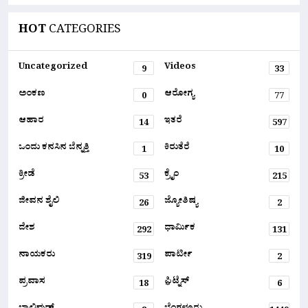
HOT
CATEGORIES
Uncategorized
Videos
9
33
ಅಂಕಣ
ಆರೋಗ್ಯ
0
77
ಆಹಾರ
ಇತರೆ
14
597
ಒಂದು ಕನಸಿನ ಬೆನ್ನತ್ತಿ
ಕಿರುತೆರೆ
1
10
ಕ್ರೀಡೆ
ಕ್ರೈಂ
53
215
ಜೀವನ ಶೈಲಿ
ಜ್ಯೋತಿಷ್ಯ
26
2
ದೇಶ
ಧಾರ್ಮಿಕ
292
131
ನಾಯಕರು
ಪಾರ್ಟೀ
319
2
ಪ್ರವಾಸ
ಫ಼ಿಟ್ನೆಸ್
18
6