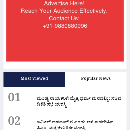
Most Viewed
Popular News
01
ಮಂಡ್ಯ ನಾಯಕರಿಗೆ ಮೈತ್ರಿ ಧರ್ಮ ಮನದಟ್ಟು: ಸಚಿವ
ಡಿಕೆಶಿ ಸಭೆ ಯಶಸ್ವಿ
02
ಜಮೀರ್ ಅಹಮದ್ ರ ಎರಡು ಆಸೆ ಈಡೇರಿಸಿದ
ಸಿಎಂ: ಮತ್ತೆ ಚಿಗುರಿತೇ ದೋಸ್ತಿ