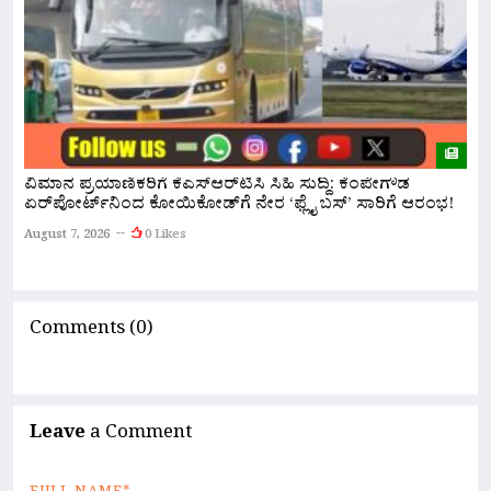
ವಿಮಾನ ಪ್ರಯಾಣಿಕರಿಗೆ ಕೆಎಸ್‌ಆರ್‌ಟಿಸಿ ಸಿಹಿ ಸುದ್ದಿ: ಕೆಂಪೇಗೌಡ
ಏರ್‌ಪೋರ್ಟ್‌ನಿಂದ ಕೋಯಿಕೋಡ್‌ಗೆ ನೇರ ‘ಫ್ಲೈ ಬಸ್’ ಸಾರಿಗೆ ಆರಂಭ!
ನ
ಅ
August 7, 2026
0 Likes
A
Comments (0)
Leave
a Comment