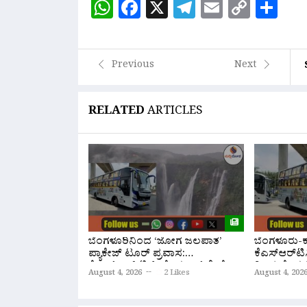
WhatsApp
Facebook
X
Telegram
Email
Copy
Sh
Link
Previous
Next
RELATED
ARTICLES
ಬೆಂಗಳೂರಿನಿಂದ ‘ಜೋಗ ಜಲಪಾತ’
ಬೆಂಗಳೂರು-ಕಣ
ಪ್ಯಾಕೇಜ್ ಟೂರ್ ಪ್ರವಾಸ:
ಕೆಎಸ್‌ಆರ್‌ಟಿಸ
ಕೆ.ಎಸ್.ಆರ್.ಟಿ.ಸಿ ಹೊಸ ಬಸ್ ಸೇವೆ
ರಿಂದ ಹೊಸ ಸ
August 4, 2026
2 Likes
August 4, 202
ಆರಂಭ
ಆರಂಭ; ಇಲ್ಲ