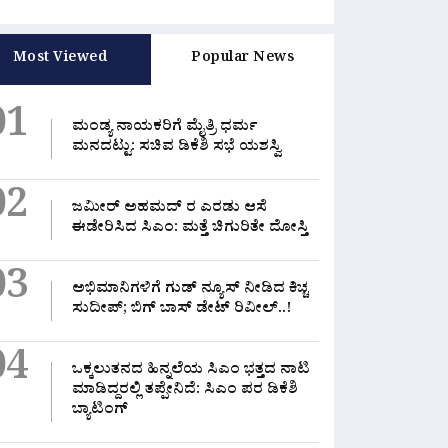
Most Viewed
Popular News
01
ಮಂಡ್ಯ ನಾಯಕರಿಗೆ ಮೈತ್ರಿ ಧರ್ಮ
ಮನದಟ್ಟು: ಸಚಿವ ಡಿಕೆಶಿ ಸಭೆ ಯಶಸ್ವಿ
02
ಜಮೀರ್ ಅಹಮದ್ ರ ಎರಡು ಆಸೆ
ಈಡೇರಿಸಿದ ಸಿಎಂ: ಮತ್ತೆ ಚಿಗುರಿತೇ ದೋಸ್ತಿ
03
ಅಭಿಮಾನಿಗಳಿಗೆ ಗುಡ್ ನ್ಯೂಸ್ ನೀಡಿದ ಕಿಚ್ಚ
ಸುದೀಪ್; ಬಿಗ್ ಬಾಸ್ ಡೇಟ್ ರಿವೀಲ್..!
04
ಒಕ್ಕಲುತನದ ಹಿನ್ನಲೆಯ ಸಿಎಂ ಭತ್ತದ ನಾಟಿ
ಮಾಡಿದ್ದರಲ್ಲಿ‌ ತಪ್ಪೇನಿದೆ: ಸಿಎಂ ಪರ ಡಿಕೆಶಿ
ಬ್ಯಾಟಿಂಗ್