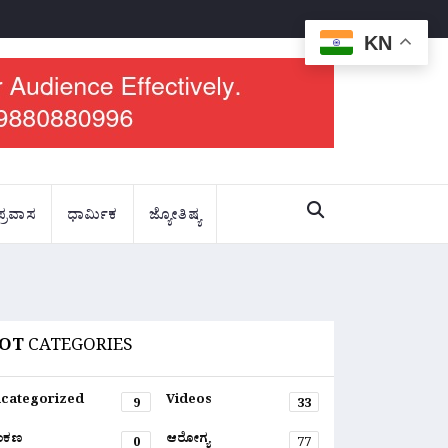
KN
ಪ್ರವಾಸ
ಧಾರ್ಮಿಕ
ಜ್ಯೋತಿಷ್ಯ
OT
CATEGORIES
categorized
Videos
9
33
ಂಕಣ
ಆರೋಗ್ಯ
0
77