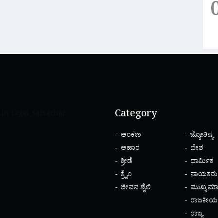
Category
 by Legal_Samachar
ಅಂಕಣ
ಜ್ಯೋತಿಷ್ಯ
ಆಹಾರ
ದೇಶ
ಕ್ರೀಡೆ
ಧಾರ್ಮಿಕ
ಕ್ರೈಂ
ನಾಯಕರು
ಜೀವನ ಶೈಲಿ
ಮುಖ್ಯ ಮಾ
ರಾಜಕೀಯ
ರಾಜ್ಯ