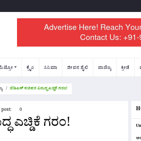
ಮೆಟ್ರೋ
ಕ್ರೈಂ
ಸಿನಿಮಾ
ಜೀವನ ಶೈಲಿ
ವಾಣಿಜ್ಯ
ಕ್ರೀಡೆ
್ಯ
ಜೆಡಿಎಸ್ ಸಚಿವರ ವಿರುದ್ಧ ಎಚ್ಡಿಕೆ ಗರಂ!
H
s post:
0
್ಧ ಎಚ್ಡಿಕೆ ಗರಂ!
Un
ಅ