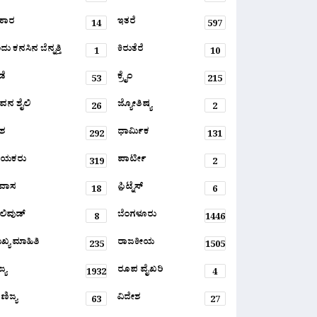
ಹಾರ
ಇತರೆ
14
597
ು ಕನಸಿನ ಬೆನ್ನತ್ತಿ
ಕಿರುತೆರೆ
1
10
ಡೆ
ಕ್ರೈಂ
53
215
ವನ ಶೈಲಿ
ಜ್ಯೋತಿಷ್ಯ
26
2
ಶ
ಧಾರ್ಮಿಕ
292
131
ಾಯಕರು
ಪಾರ್ಟೀ
319
2
ರವಾಸ
ಫ಼ಿಟ್ನೆಸ್
18
6
ಲಿವುಡ್
ಬೆಂಗಳೂರು
8
1446
ಖ್ಯ ಮಾಹಿತಿ
ರಾಜಕೀಯ
235
1505
್ಯ
ರೂಪ ವೈಖರಿ
1932
4
ಣಿಜ್ಯ
ವಿದೇಶ
63
27