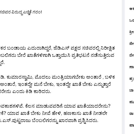
ಆ
ಒಂದ
are
ಕ್ರೀ
ಜೀ
ಶಾಸಕರ ಬಂಡಾಯ ಎದುರಾಗಿದ್ದರೆ, ಜೆಡಿಎಸ್‌ ಪಕ್ಷದ ಸಚಿವರಲ್ಲಿ ನಿರೀಕ್ಷಿತ
ಗರು ಬೇರೆ ಖಾತೆಗಳಿಗಾಗಿ ಒತ್ತಾಯಿಸಿ ಪ್ರತಿಭಟನೆ ನಡೆಸುತ್ತಿರುವ
ದೇ
ರೆ.
ನ
‌.ಡಿ. ಕುಮಾರಸ್ವಾಮಿ, ಮೊದಲು ಮಂತ್ರಿಯಾಗಬೇಕು ಅಂತಾರೆ , ಬಳಿಕ
ಪ್
ರೆ, ಇಂತದ್ದೇ ಮನೆ ಬೇಕು, ಇಂತದ್ದೇ ಖಾತೆ ಬೇಕು ಎನ್ನುತ್ತಾರೆ
ಬಾ
ನು ಎಂದು ಕಿಡಿ ಕಾರಿದರು.
ಮು
 ಅವಕಾಶಗಳಿವೆ. ಕೆಲಸ ಮಾಡುವವರಿಗೆ ಯಾವ ಖಾತೆಯಾದರೇನು?
ತೆ ಬೇಕೆ? ಯಾವ ಖಾತೆ ಬೇಕು ನೀವೆ ಹೇಳಿ, ಹಣಕಾಸು ಖಾತೆ ನೀಡಲೇ
ರಾಜ
ಎಸ್‌.ಪುಟ್ಟರಾಜು ಬೆಂಬಲಿಗರನ್ನು ಖಾರವಾಗಿ ಪ್ರಶ್ನಿಸಿದರು.
ವಾ