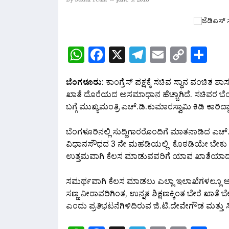
By Suddi Team
June 9, 2018
WhatsApp
Facebook
X
Telegram
Email
Copy
Sh
Link
ಬೆಂಗಳೂರು
: ಕಾಂಗ್ರೆಸ್ ಪಕ್ಷಕ್ಕೆ ಸಚಿವ ಸ್ಥಾನ ವಂಚಿತ 
ಖಾತೆ ದೊರೆಯದ ಅಸಮಾಧಾನ ಹೆಚ್ಚಾಗಿದೆ. ಸಚಿವರ ಬೆಂಬಲಿ
ಬಗ್ಗೆ ಮುಖ್ಯಮಂತ್ರಿ ಎಚ್‌.ಡಿ.ಕುಮಾರಸ್ವಾಮಿ ಕಿಡಿ ಕಾರಿದ್ದಾ
ಬೆಂಗಳೂರಿನಲ್ಲಿ ಸುದ್ದಿಗಾರರೊಂದಿಗೆ ಮಾತನಾಡಿದ ಎಚ್
ವಿಧಾನಸೌಧದ 3 ನೇ ಮಹಡಿಯಲ್ಲಿ ಕೊಠಡಿಯೇ ಬೇಕು ಅಂತಾ
ಉತ್ತಮವಾಗಿ ಕೆಲಸ ಮಾಡುವವರಿಗೆ ಯಾವ ಖಾತೆಯಾದರೇ
ಸಮರ್ಥವಾಗಿ ಕೆಲಸ ಮಾಡಲು ಎಲ್ಲಾ ಇಲಾಖೆಗಳಲ್ಲೂ
ಸಣ್ಣ ನೀರಾವರಿಗಿಂತ, ಉನ್ನತ ಶಿಕ್ಷಣಕ್ಕಿಂತ ಬೇರೆ ಖಾ
ಎಂದು ಪ್ರತಿಭಟನೆಗಿಳಿದಿರುವ ಜಿ.ಟಿ.ದೇವೇಗೌಡ ಮತ್ತು ಸಿ.