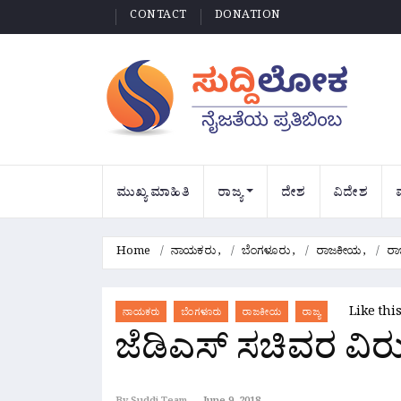
CONTACT
DONATION
ಮುಖ್ಯ ಮಾಹಿತಿ
ರಾಜ್ಯ
ದೇಶ
ವಿದೇಶ
Home
ನಾಯಕರು
,
ಬೆಂಗಳೂರು
,
ರಾಜಕೀಯ
,
ರಾಜ
Like thi
ನಾಯಕರು
ಬೆಂಗಳೂರು
ರಾಜಕೀಯ
ರಾಜ್ಯ
ಜೆಡಿಎಸ್ ಸಚಿವರ ವಿರುದ