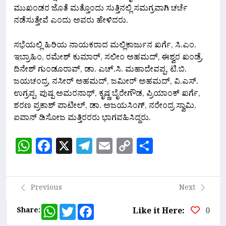
ಮುಖಂಡರ ಜೊತೆ ಮತ್ತೊಂದು ಸುತ್ತಿನಲ್ಲಿ ಸಮಗ್ರವಾಗಿ ಚರ್ಚೆ
ನಡೆಸುತ್ತೇವೆ ಎಂದು ಅವರು ಹೇಳಿದರು.
ಸಭೆಯಲ್ಲಿ ಹಿರಿಯ ನಾಯಕರಾದ ಮಲ್ಲಿಕಾರ್ಜುನ ಖರ್ಗೆ, ಸಿ.ಎಂ.
ಇಬ್ರಾಹಿಂ, ರಮೇಶ್ ಕುಮಾರ್, ಸಲೀಂ ಅಹಮದ್, ಈಶ್ವರ ಖಂಡ್ರೆ,
ದಿನೇಶ್ ಗುಂಡೂರಾವ್, ಡಾ. ಎಚ್.ಸಿ. ಮಹಾದೇವಪ್ಪ, ಟಿ.ಬಿ.
ಜಯಚಂದ್ರ, ನಸೀರ್ ಅಹಮದ್, ಜಮೀರ್ ಅಹಮದ್, ವಿ.ಎಸ್.
ಉಗ್ರಪ್ಪ, ಪುಷ್ಪ ಅಮರನಾಥ್, ಕೃಷ್ಣ ಬೈರೇಗೌಡ, ಪ್ರಿಯಾಂಕ್ ಖರ್ಗೆ,
ಶರಣ ಪ್ರಕಾಶ್ ಪಾಟೀಲ್, ಡಾ. ಅಜಯಸಿಂಗ್, ನರೇಂದ್ರ ಸ್ವಾಮಿ,
ಐವಾನ್ ಡಿಸೋಜ ಮತ್ತಿರರರು ಭಾಗವಹಿಸಿದ್ದರು.
WhatsApp
Facebook
X
Telegram
Email
Copy
Share
Link
Previous
Next
WhatsApp
Twitter
Facebook
Share:
Like it Here:
0