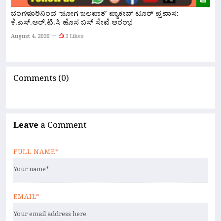
ಬೆಂಗಳೂರಿನಿಂದ ‘ಜೋಗ ಜಲಪಾತ’ ಪ್ಯಾಕೇಜ್ ಟೂರ್ ಪ್ರವಾಸ:
ಕೆ.ಎಸ್.ಆರ್.ಟಿ.ಸಿ ಹೊಸ ಬಸ್ ಸೇವೆ ಆರಂಭ
ನ
ಇ
August 4, 2026
2 Likes
A
Comments (0)
Leave
a Comment
FULL NAME*
EMAIL*