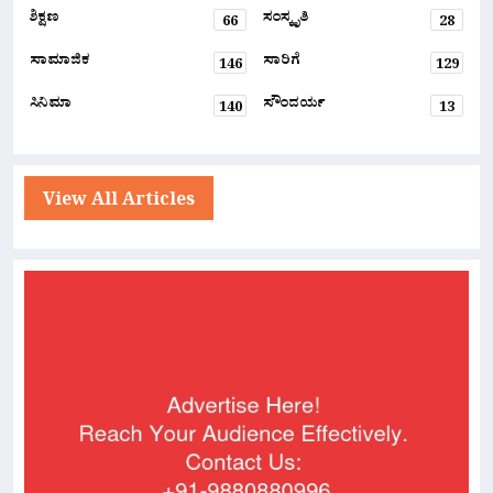
ಶಿಕ್ಷಣ
ಸಂಸ್ಕೃತಿ
66
28
ಸಾಮಾಜಿಕ
ಸಾರಿಗೆ
146
129
ಸಿನಿಮಾ
ಸೌಂದರ್ಯ
140
13
View All Articles