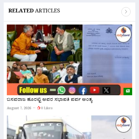
RELATED
ARTICLES
ಬಸವರಾಜ ಹೊರಟ್ಟಿ ಅವರ ಸಭಾಪತಿ ಪರ್ವ ಅಂತ್ಯ
ಬ
7
August 7, 2026
0 Likes
ಪಟ
A