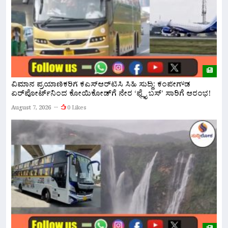
ವಿಮಾನ ಪ್ರಯಾಣಿಕರಿಗೆ ಕೆಎಸ್‌ಆರ್‌ಟಿಸಿ ಸಿಹಿ ಸುದ್ದಿ: ಕೆಂಪೇಗೌಡ
ಏರ್‌ಪೋರ್ಟ್‌ನಿಂದ ಕೋಯಿಕೋಡ್‌ಗೆ ನೇರ ‘ಫ್ಲೈ ಬಸ್’ ಸಾರಿಗೆ ಆರಂಭ!
ನ
ಅ
August 7, 2026
0 Likes
A