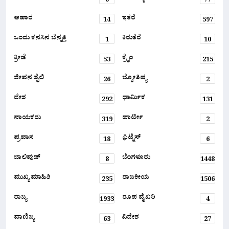
0
77
ಆಹಾರ
ಇತರೆ
14
597
ಒಂದು ಕನಸಿನ ಬೆನ್ನತ್ತಿ
ಕಿರುತೆರೆ
1
10
ಕ್ರೀಡೆ
ಕ್ರೈಂ
53
215
ಜೀವನ ಶೈಲಿ
ಜ್ಯೋತಿಷ್ಯ
26
2
ದೇಶ
ಧಾರ್ಮಿಕ
292
131
ನಾಯಕರು
ಪಾರ್ಟೀ
319
2
ಪ್ರವಾಸ
ಫ಼ಿಟ್ನೆಸ್
18
6
ಬಾಲಿವುಡ್
ಬೆಂಗಳೂರು
8
1448
ಮುಖ್ಯ ಮಾಹಿತಿ
ರಾಜಕೀಯ
235
1506
ರಾಜ್ಯ
ರೂಪ ವೈಖರಿ
1933
4
ವಾಣಿಜ್ಯ
ವಿದೇಶ
63
27