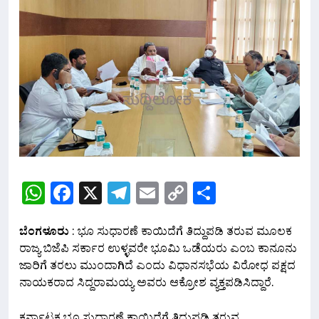
WhatsApp
Facebook
X
Telegram
Email
Copy
Share
Link
ಬೆಂಗಳೂರು
: ಭೂ ಸುಧಾರಣೆ ಕಾಯಿದೆಗೆ ತಿದ್ದುಪಡಿ ತರುವ ಮೂಲಕ
ರಾಜ್ಯ ಬಿಜೆಪಿ ಸರ್ಕಾರ ಉಳ್ಳವರೇ ಭೂಮಿ ಒಡೆಯರು ಎಂಬ ಕಾನೂನು
ಜಾರಿಗೆ ತರಲು ಮುಂದಾಗಿದೆ ಎಂದು ವಿಧಾನಸಭೆಯ ವಿರೋಧ ಪಕ್ಷದ
ನಾಯಕರಾದ ಸಿದ್ದರಾಮಯ್ಯ ಅವರು ಆಕ್ರೋಶ ವ್ಯಕ್ತಪಡಿಸಿದ್ದಾರೆ.