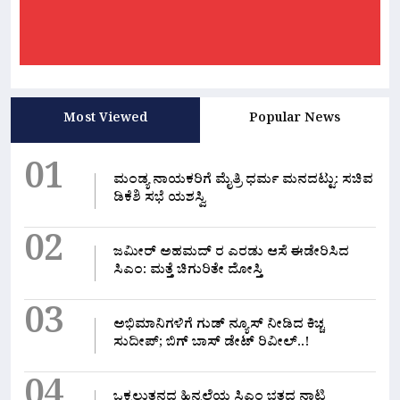
Most Viewed
Popular News
01
ಮಂಡ್ಯ ನಾಯಕರಿಗೆ ಮೈತ್ರಿ ಧರ್ಮ ಮನದಟ್ಟು: ಸಚಿವ
ಡಿಕೆಶಿ ಸಭೆ ಯಶಸ್ವಿ
02
ಜಮೀರ್ ಅಹಮದ್ ರ ಎರಡು ಆಸೆ ಈಡೇರಿಸಿದ
ಸಿಎಂ: ಮತ್ತೆ ಚಿಗುರಿತೇ ದೋಸ್ತಿ
03
ಅಭಿಮಾನಿಗಳಿಗೆ ಗುಡ್ ನ್ಯೂಸ್ ನೀಡಿದ ಕಿಚ್ಚ
ಸುದೀಪ್; ಬಿಗ್ ಬಾಸ್ ಡೇಟ್ ರಿವೀಲ್..!
ಒಕ್ಕಲುತನದ ಹಿನ್ನಲೆಯ ಸಿಎಂ ಭತ್ತದ ನಾಟಿ