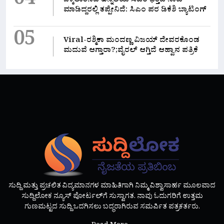
04
ಒಕ್ಕಲುತನದ ಹಿನ್ನಲೆಯ ಸಿಎಂ ಭತ್ತದ ನಾಟಿ
ಮಾಡಿದ್ದರಲ್ಲಿ‌ ತಪ್ಪೇನಿದೆ: ಸಿಎಂ ಪರ ಡಿಕೆಶಿ ಬ್ಯಾಟಿಂಗ್
05
Viral-ರಶ್ಮಿಕಾ ಮಂದಣ್ಣ ವಿಜಯ್ ದೇವರಕೊಂಡ
ಮದುವೆ ಆಗ್ತಾರಾ?;ವೈರಲ್ ಆಗ್ತಿದೆ ಆಹ್ವಾನ ಪತ್ರಿಕೆ
ಸುದ್ದಿ ಮತ್ತು ಪ್ರಚಲಿತ ವಿದ್ಯಮಾನಗಳ ಮಾಹಿತಿಗಾಗಿ ನಿಮ್ಮ ವಿಶ್ವಾಸಾರ್ಹ ಮೂಲವಾದ
ಸುದ್ದಿಲೋಕ ನ್ಯೂಸ್ ಪೋರ್ಟಲ್‌ಗೆ ಸುಸ್ವಾಗತ. ನಾವು ಓದುಗರಿಗೆ ಉತ್ತಮ
ಗುಣಮಟ್ಟದ ಸುದ್ದಿ ಒದಗಿಸಲು ಬದ್ಧರಾಗಿರುವ ಸಮರ್ಪಿತ ಪತ್ರಕರ್ತರು.