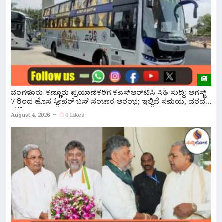
ಸ
ಬೆಂಗಳೂರು-ಕಣ್ಣೂರು ಪ್ರಯಾಣಿಕರಿಗೆ ಕೆಎಸ್‌ಆರ್‌ಟಿಸಿ ಸಿಹಿ ಸುದ್ದಿ: ಆಗಸ್ಟ್
ಸ
7 ರಿಂದ ಹೊಸ ಸ್ಲೀಪರ್ ಬಸ್ ಸಂಚಾರ ಆರಂಭ; ಇಲ್ಲಿದೆ ಸಮಯ, ದರದ
ಪಟ್ಟಿ!
A
August 4, 2026
0 Likes