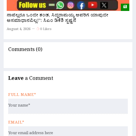
ರ
ನಾವೆಲ್ಲರೂ ಒಂದೇ ತಂಡ, ಸಿದ್ದರಾಮಯ್ಯ ಅವರಿಗೆ ಯಾವುದೇ
ಹ
ಅಸಮಾಧಾನವಿಲ್ಲ!”: ಸಿಎಂ ಡಿಕೆಶಿ ಸ್ಪಷ್ಟನೆ
A
August 4, 2026
0 Likes
Comments (0)
Leave
a Comment
FULL NAME*
EMAIL*