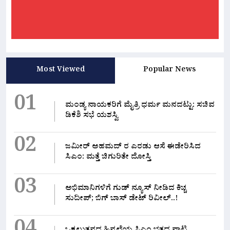
Most Viewed
Popular News
01
ಮಂಡ್ಯ ನಾಯಕರಿಗೆ ಮೈತ್ರಿ ಧರ್ಮ ಮನದಟ್ಟು: ಸಚಿವ
ಡಿಕೆಶಿ ಸಭೆ ಯಶಸ್ವಿ
02
ಜಮೀರ್ ಅಹಮದ್ ರ ಎರಡು ಆಸೆ ಈಡೇರಿಸಿದ
ಸಿಎಂ: ಮತ್ತೆ ಚಿಗುರಿತೇ ದೋಸ್ತಿ
03
ಅಭಿಮಾನಿಗಳಿಗೆ ಗುಡ್ ನ್ಯೂಸ್ ನೀಡಿದ ಕಿಚ್ಚ
ಸುದೀಪ್; ಬಿಗ್ ಬಾಸ್ ಡೇಟ್ ರಿವೀಲ್..!