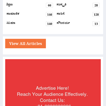
ಶಿಕ್ಷಣ
ಸಂಸ್ಕೃತಿ
66
28
ಸಾಮಾಜಿಕ
ಸಾರಿಗೆ
146
128
ಸಿನಿಮಾ
ಸೌಂದರ್ಯ
140
13
View All Articles