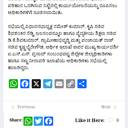
ಪರಿಹಾರ ಒದಗಿಸುವ ನಿಟ್ಟಿನಲ್ಲಿ ಕಾರ್ಯಯೋಜನೆಯನ್ನು ರೂಪಿಸಲು
ಅಧಿಕಾರಿಗಳಿಗೆ ಸೂಚಿಸಲಾಯಿತು.
ಸಭೆಯಲ್ಲಿ ವಿಧಾನಸಭಾಧ್ಯಕ್ಷ ರಮೇಶ್ ಕುಮಾರ್, ಕೃಷಿ ಸಚಿವ
ಶಿವಶಂಕರ ರೆಡ್ಡಿ, ಜಲಸಂಪನ್ಮೂಲ ಹಾಗೂ ವೈದ್ಯಕೀಯ ಶಿಕ್ಷಣ ಸಚಿವ
ಡಿ.ಕೆ.ಶಿವಕುಮಾರ್, ಗ್ರಾಮೀಣಾಭಿವೃದ್ಧಿ ಮತ್ತು ಪಂಚಾಯತ್ ರಾಜ್
ಸಚಿವ ಕೃಷ್ಣ ಬೈರೇಗೌಡ, ಆರ್ಥಿಕ ಇಲಾಖೆ ಅಪರ ಮುಖ್ಯ ಕಾರ್ಯದರ್ಶಿ
ಐ.ಎಸ್.ಎನ್. ಪ್ರಸಾದ್ ಸಂಬಂಧಪಟ್ಟ ಜಿಲ್ಲೆಗಳ ಜಿಲ್ಲಾಧಿಕಾರಿಗಳು
ಹಾಗೂ ಸಣ್ಣ ನೀರಾವರಿ ಇಲಾಖೆಯ ಅಧಿಕಾರಿಗಳು ಸಭೆಯಲ್ಲಿ
ಹಾಜರಿದ್ದರು.
WhatsApp
Facebook
X
Telegram
Email
Copy
Share
Link
Previous
Next
WhatsApp
Twitter
Facebook
Share:
Like it Here:
0