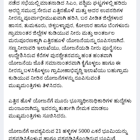
ನಡೆದ ಸಭೆಯಲ್ಲಿ ಮಾತನಾಡಿದ ಸಿಎಂ, ಪಶ್ಚಿಮ ಘಟ್ಟಗಳಲ್ಲಿ ಹರಿದು
ಅರಬ್ಬಿ ಸಮುದ್ರ ಸೇರುವ ಎತ್ತಿನಹೊಳೆ ಮತ್ತು ಅದರ ಉಪನದಿಗಳ
ನೀರನ್ನು ಪೂರ್ವಾಭೀಮುಖವಾಗಿ ಹರಿಸಿ, ಬರ ಪೀಡಿತ ಜಿಲ್ಲೆಗಳಾದ
ಹಾಸನ, ತುಮಕೂರು, ಚಿಕ್ಕಬಳ್ಳಾಪುರ, ಕೋಲಾರ ಹಾಗೂ ಬೆಂಗಳೂರು
ಗ್ರಾಮಾಂತರ ಜಿಲ್ಲೆಗಳ ಕುಡಿಯುವ ನೀರು ಮತ್ತು ಅಂತರ್ಜಲ
ಮರುಪೂರಣಕ್ಕಾಗಿ ಎತ್ತಿನಹೂಳೆ ಯೋಜನೆಯನ್ನು ರೂಪಿಸಲಾಗಿದೆ.
ಸಣ್ಣ ನೀರಾವರಿ ಇಲಾಖೆಯು, ಯೋಜನೆಯಡಿ ನೀರು ಪೂರೈಸಲು
ಉದ್ದೇಶಿಸಿರುವ ಕೆರೆಗಳ ಪುನಶ್ಚೇತನವನ್ನು ಹಂತ ಹಂತವಾಗಿ
ಯೋಜನೆಯ ಜೊತೆ ಸಮಾನಾಂತರವಾಗಿ ಕೈಗೊಳ್ಳಲು ಹಾಗೂ ಈ
ನೀರನ್ನು ಬಳಸಿಕೊಳ್ಳಲು ಗ್ರಾಮೀಣಾಭಿವೃದ್ಧಿ ಇಲಾಖೆಯು ಬಹುಗ್ರಾಮ
ಕುಡಿಯುವ ನೀರಿನ ಯೋಜನೆಗಳನ್ನು ರೂಪಿಸುವಂತೆ
ಮುಖ್ಯಮಂತ್ರಿಗಳು ತಿಳಿಸಿದರು.
ಎತ್ತಿನ ಹೊಳೆ ಯೋಜನೆಗೆ ಮೂರು ಭೂಸ್ವಾಧೀನಾಧಿಕಾರಿಗಳ ಹುದ್ದೆಗಳು
ಮಂಜೂರಾಗಿದ್ದು, ಇವರನ್ನು ತುರ್ತಾಗಿ ನೇಮಕ ಮಾಡಲು
ಮುಖ್ಯಮಂತ್ರಿಗಳು ಸೂಚಿಸಿದರು.
ಯೋಜನೆಗೆ ಅವಶ್ಯವಿರುವ 21 ಹಳ್ಳಿಗಳ 5000 ಎಕರೆ ಭೂಮಿಯನ್ನು
ವಶಪಡಿಸಿಕೊಳ್ಳುವ ಹಾಗೂ ವಶಪಡಿಸಿಕೊಂಡಿರುವ ಭೂಮಿಗೆ