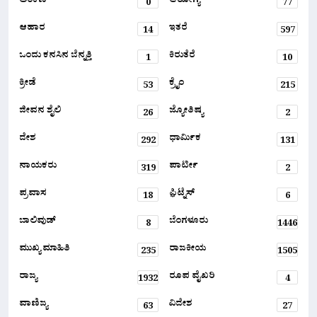
ಅಂಕಣ
ಆರೋಗ್ಯ
0
77
ಆಹಾರ
ಇತರೆ
14
597
ಒಂದು ಕನಸಿನ ಬೆನ್ನತ್ತಿ
ಕಿರುತೆರೆ
1
10
ಕ್ರೀಡೆ
ಕ್ರೈಂ
53
215
ಜೀವನ ಶೈಲಿ
ಜ್ಯೋತಿಷ್ಯ
26
2
ದೇಶ
ಧಾರ್ಮಿಕ
292
131
ನಾಯಕರು
ಪಾರ್ಟೀ
319
2
ಪ್ರವಾಸ
ಫ಼ಿಟ್ನೆಸ್
18
6
ಬಾಲಿವುಡ್
ಬೆಂಗಳೂರು
8
1446
ಮುಖ್ಯ ಮಾಹಿತಿ
ರಾಜಕೀಯ
235
1505
ರಾಜ್ಯ
ರೂಪ ವೈಖರಿ
1932
4
ವಾಣಿಜ್ಯ
ವಿದೇಶ
63
27