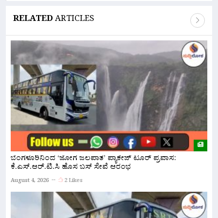
RELATED
ARTICLES
ಬೆಂಗಳೂರಿನಿಂದ ‘ಜೋಗ ಜಲಪಾತ’ ಪ್ಯಾಕೇಜ್ ಟೂರ್ ಪ್ರವಾಸ:
ನ
ಕೆ.ಎಸ್.ಆರ್.ಟಿ.ಸಿ ಹೊಸ ಬಸ್ ಸೇವೆ ಆರಂಭ
ಇ
August 4, 2026
2 Likes
A