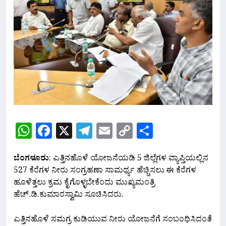
WhatsApp
Facebook
X
Telegram
Email
Copy
Share
Link
ಬೆಂಗಳೂರು
: ಎತ್ತಿನಹೊಳೆ ಯೋಜನೆಯಡಿ 5 ಜಿಲ್ಲೆಗಳ ವ್ಯಾಪ್ತಿಯಲ್ಲಿನ
527 ಕೆರೆಗಳ ನೀರು ಸಂಗ್ರಹಣಾ ಸಾಮರ್ಥ್ಯ ಹೆಚ್ಚಿಸಲು ಈ ಕೆರೆಗಳ
ಹೂಳೆತ್ತಲು ಕ್ರಮ ಕೈಗೊಳ್ಳಬೇಕೆಂದು ಮುಖ್ಯಮಂತ್ರಿ
ಹೆಚ್.ಡಿ.ಕುಮಾರಸ್ವಾಮಿ ಸೂಚಿಸಿದರು.
ಎತ್ತಿನಹೊಳೆ ಸಮಗ್ರ ಕುಡಿಯುವ ನೀರು ಯೋಜನೆಗೆ ಸಂಬಂಧಿಸಿದಂತೆ