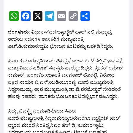
WhatsApp
Facebook
X
Telegram
Email
Copy
Share
Link
ಬೆಂಗಳೂರು
: ವಿಧಾನಸೌಧದ ಬ್ಯಾಂಕ್ವೆಟ್ ಹಾಲ್ ನಲ್ಲಿ ಮಧ್ಯಾಹ್ನ
ಉಭಯ ಸದನಗಳ ಶಾಸಕರಿಗೆ ಮುಖ್ಯಮಂತ್ರಿ
ಎಚ್.ಡಿ.ಕುಮಾರಸ್ವಾಮಿ ಭೋಜನ ಕೂಟವನ್ನು ಏರ್ಪಡಿಸಿದ್ದರು.
‌ಸಿಎಂ ಕುಮಾರಸ್ವಾಮಿ ಏರ್ಪಡಿಸಿದ್ದ ಭೋಜನ ಕೂಟದಲ್ಲಿ ವಿಧಾನಸಭೆ
ಮತ್ತು ವಿಧಾನ ಪರಿಷತ್ ಸದಸ್ಯರು ಪಾಲ್ಗೊಂಡಿದ್ದರು. ಸ್ಪೀಕರ್ ರಮೇಶ್
ಕುಮಾರ್, ಹಂಗಾಮಿ ಸಭಾಪತಿ ಬಸವರಾಜ್ ಹೊರಟ್ಟಿ, ವಿರೋಧ
ಪಕ್ಷದ ನಾಯಕ ಬಿ.ಎಸ್.ಯಡಿಯೂರಪ್ಪ, ಮಾಜಿ ಮುಖ್ಯಮಂತ್ರಿ
ಸಿದ್ದರಾಮಯ್ಯ, ಉಪ ಮುಖ್ಯಮಂತ್ರಿ ಡಾ.ಜಿ.ಪರಮೇಶ್ವರ್ ಸೇರಿದಂತೆ
ಹಲವು ಸಚಿವರು, ಶಾಸಕರು ಭೋಜನಕೂಟದಲ್ಲಿ ಭಾಗವಹಿಸಿದ್ದರು.
ಸಿದ್ದು, ಬಿಎಸ್ವೈ ಬರಮಾಡಿಕೊಂಡ ಸಿಎಂ:
ಮಾಜಿ ಮುಖ್ಯಮಂತ್ರಿ ಸಿದ್ದರಾಮಯ್ಯ ಬರುವರೆಗೂ ಬ್ಯಾಕ್ವೆಂಟ್ ಹಾಲ್
ದ್ವಾರದ ಮುಂದೆ ನಿಂತಿದ್ದ ಸಿಎಂ ಹೆಚ್.ಡಿ. ಕುಮಾರಸ್ವಾಮಿ,