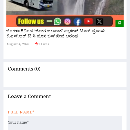
ಬೆಂಗಳೂರಿನಿಂದ ‘ಜೋಗ ಜಲಪಾತ’ ಪ್ಯಾಕೇಜ್ ಟೂರ್ ಪ್ರವಾಸ:
ಕೆ.ಎಸ್.ಆರ್.ಟಿ.ಸಿ ಹೊಸ ಬಸ್ ಸೇವೆ ಆರಂಭ
ನ
ಇ
August 4, 2026
2 Likes
A
Comments (0)
Leave
a Comment
FULL NAME*