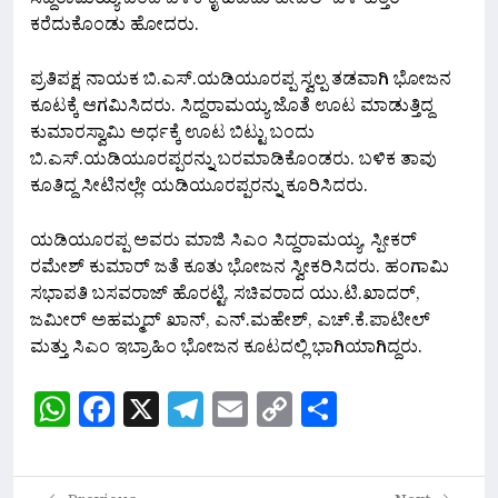
ಸಿದ್ದರಾಮಯ್ಯ ಬಂದ ಬಳಿಕ ಕೈ ಹಿಡಿದು ಟೇಬಲ್ ಬಳಿ ಹತ್ತಿರ
ಕರೆದುಕೊಂಡು ಹೋದರು.
ಪ್ರತಿಪಕ್ಷ ನಾಯಕ ಬಿ.ಎಸ್.ಯಡಿಯೂರಪ್ಪ ಸ್ವಲ್ಪ ತಡವಾಗಿ ಭೋಜನ
ಕೂಟಕ್ಕೆ ಆಗಮಿಸಿದರು.‌ ಸಿದ್ದರಾಮಯ್ಯ ಜೊತೆ ಊಟ ಮಾಡುತ್ತಿದ್ದ
ಕುಮಾರಸ್ವಾಮಿ ಅರ್ಧಕ್ಕೆ ಊಟ ಬಿಟ್ಟು ಬಂದು
ಬಿ.ಎಸ್.ಯಡಿಯೂರಪ್ಪರನ್ನು ಬರಮಾಡಿಕೊಂಡರು. ಬಳಿಕ ತಾವು
ಕೂತಿದ್ದ ಸೀಟಿನಲ್ಲೇ ಯಡಿಯೂರಪ್ಪರನ್ನು ಕೂರಿಸಿದರು.
ಯಡಿಯೂರಪ್ಪ ಅವರು ಮಾಜಿ ಸಿಎಂ ಸಿದ್ದರಾಮಯ್ಯ, ಸ್ಪೀಕರ್
ರಮೇಶ್ ಕುಮಾರ್ ಜತೆ ಕೂತು ಭೋಜನ ಸ್ವೀಕರಿಸಿದರು. ಹಂಗಾಮಿ
ಸಭಾಪತಿ ಬಸವರಾಜ್ ಹೊರಟ್ಟಿ, ಸಚಿವರಾದ ಯು.ಟಿ.ಖಾದರ್,
ಜಮೀರ್ ಅಹಮ್ಮದ್ ಖಾನ್, ಎನ್.ಮಹೇಶ್, ಎಚ್.ಕೆ.ಪಾಟೀಲ್
ಮತ್ತು ಸಿಎಂ ಇಬ್ರಾಹಿಂ ಭೋಜನ ಕೂಟದಲ್ಲಿ ಭಾಗಿಯಾಗಿದ್ದರು.
WhatsApp
Facebook
X
Telegram
Email
Copy
Share
Link