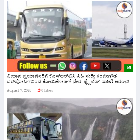
ವಿಮಾನ ಪ್ರಯಾಣಿಕರಿಗೆ ಕೆಎಸ್‌ಆರ್‌ಟಿಸಿ ಸಿಹಿ ಸುದ್ದಿ: ಕೆಂಪೇಗೌಡ
ಏರ್‌ಪೋರ್ಟ್‌ನಿಂದ ಕೋಯಿಕೋಡ್‌ಗೆ ನೇರ ‘ಫ್ಲೈ ಬಸ್’ ಸಾರಿಗೆ ಆರಂಭ!
ನ
ಅ
August 7, 2026
0 Likes
A