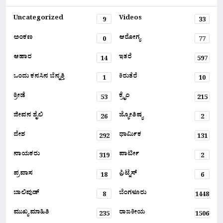
Uncategorized
Videos
9
33
ಅಂಕಣ
ಆರೋಗ್ಯ
0
77
ಆಹಾರ
ಇತರೆ
14
597
ಒಂದು ಕನಸಿನ ಬೆನ್ನತ್ತಿ
ಕಿರುತೆರೆ
1
10
ಕ್ರೀಡೆ
ಕ್ರೈಂ
53
215
ಜೀವನ ಶೈಲಿ
ಜ್ಯೋತಿಷ್ಯ
26
2
ದೇಶ
ಧಾರ್ಮಿಕ
292
131
ನಾಯಕರು
ಪಾರ್ಟೀ
319
2
ಪ್ರವಾಸ
ಫ಼ಿಟ್ನೆಸ್
18
6
ಬಾಲಿವುಡ್
ಬೆಂಗಳೂರು
8
1448
ಮುಖ್ಯ ಮಾಹಿತಿ
ರಾಜಕೀಯ
235
1506