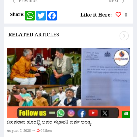
Previous
Next
WhatsApp
Twitter
Facebook
Share:
Like it Here:
0
RELATED
ARTICLES
ಬಸವರಾಜ ಹೊರಟ್ಟಿ ಅವರ ಸಭಾಪತಿ ಪರ್ವ ಅಂತ್ಯ
ಬ
7
August 7, 2026
0 Likes
ಪಟ
A