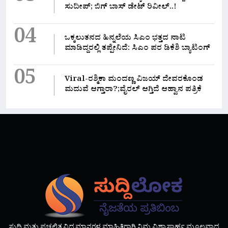
ಸುದೀಪ್; ಬಿಗ್ ಬಾಸ್ ಡೇಟ್ ರಿವೀಲ್..!
04
ಒಕ್ಕಲುತನದ ಹಿನ್ನಲೆಯ ಸಿಎಂ ಭತ್ತದ ನಾಟಿ
ಮಾಡಿದ್ದರಲ್ಲಿ‌ ತಪ್ಪೇನಿದೆ: ಸಿಎಂ ಪರ ಡಿಕೆಶಿ ಬ್ಯಾಟಿಂಗ್
05
Viral-ರಶ್ಮಿಕಾ ಮಂದಣ್ಣ ವಿಜಯ್ ದೇವರಕೊಂಡ
ಮದುವೆ ಆಗ್ತಾರಾ?;ವೈರಲ್ ಆಗ್ತಿದೆ ಆಹ್ವಾನ ಪತ್ರಿಕೆ