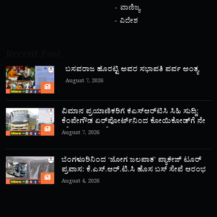
ವಾಣಿಜ್ಯ
ವಿದೇಶ
Recent Post
ಬಸವರಾಜ ಹೊರಟ್ಟಿ ಅವರ ಸಭಾಪತಿ ಪರ್ವ ಅಂತ್ಯ
August 7, 2026
ವಿಮಾನ ಪ್ರಯಾಣಿಕರಿಗೆ ಕೆಎಸ್‌ಆರ್‌ಟಿಸಿ ಸಿಹಿ ಸುದ್ದಿ:
ಕೆಂಪೇಗೌಡ ಏರ್‌ಪೋರ್ಟ್‌ನಿಂದ ಕೋಯಿಕೋಡ್‌ಗೆ ನೇರ
‘ಫ್ಲೈ ಬಸ್’ ಸಾರಿಗೆ ಆರಂಭ!
August 7, 2026
ಬೆಂಗಳೂರಿನಿಂದ ‘ಜೋಗ ಜಲಪಾತ’ ಪ್ಯಾಕೇಜ್ ಟೂರ್
ಪ್ರವಾಸ: ಕೆ.ಎಸ್.ಆರ್.ಟಿ.ಸಿ ಹೊಸ ಬಸ್ ಸೇವೆ ಆರಂಭ
August 4, 2026