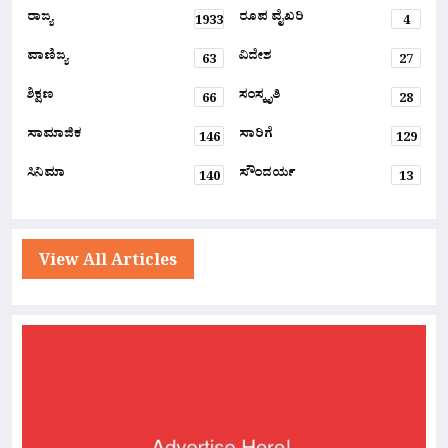
ರಾಜ್ಯ
ರೂಪ ವೈಖರಿ
1933
4
ವಾಣಿಜ್ಯ
ವಿದೇಶ
63
27
ಶಿಕ್ಷಣ
ಸಂಸ್ಕೃತಿ
66
28
ಸಾಮಾಜಿಕ
ಸಾರಿಗೆ
146
129
ಸಿನಿಮಾ
ಸೌಂದರ್ಯ
140
13
View All Articles