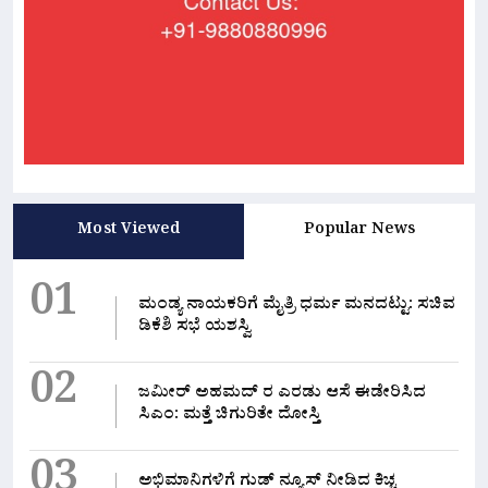
Most Viewed
Popular News
01
ಮಂಡ್ಯ ನಾಯಕರಿಗೆ ಮೈತ್ರಿ ಧರ್ಮ ಮನದಟ್ಟು: ಸಚಿವ
ಡಿಕೆಶಿ ಸಭೆ ಯಶಸ್ವಿ
02
ಜಮೀರ್ ಅಹಮದ್ ರ ಎರಡು ಆಸೆ ಈಡೇರಿಸಿದ
ಸಿಎಂ: ಮತ್ತೆ ಚಿಗುರಿತೇ ದೋಸ್ತಿ
03
ಅಭಿಮಾನಿಗಳಿಗೆ ಗುಡ್ ನ್ಯೂಸ್ ನೀಡಿದ ಕಿಚ್ಚ