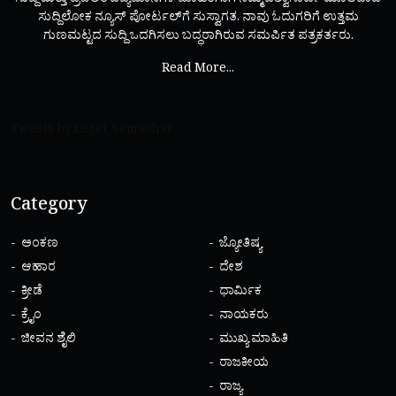
ಸುದ್ದಿ ಮತ್ತು ಪ್ರಚಲಿತ ವಿದ್ಯಮಾನಗಳ ಮಾಹಿತಿಗಾಗಿ ನಿಮ್ಮ ವಿಶ್ವಾಸಾರ್ಹ ಮೂಲವಾದ
ಸುದ್ದಿಲೋಕ ನ್ಯೂಸ್ ಪೋರ್ಟಲ್‌ಗೆ ಸುಸ್ವಾಗತ. ನಾವು ಓದುಗರಿಗೆ ಉತ್ತಮ
ಗುಣಮಟ್ಟದ ಸುದ್ದಿ ಒದಗಿಸಲು ಬದ್ಧರಾಗಿರುವ ಸಮರ್ಪಿತ ಪತ್ರಕರ್ತರು.
Read More...
Tweets by Legal_Samachar
Category
ಅಂಕಣ
ಜ್ಯೋತಿಷ್ಯ
ಆಹಾರ
ದೇಶ
ಕ್ರೀಡೆ
ಧಾರ್ಮಿಕ
ಕ್ರೈಂ
ನಾಯಕರು
ಜೀವನ ಶೈಲಿ
ಮುಖ್ಯ ಮಾಹಿತಿ
ರಾಜಕೀಯ
ರಾಜ್ಯ