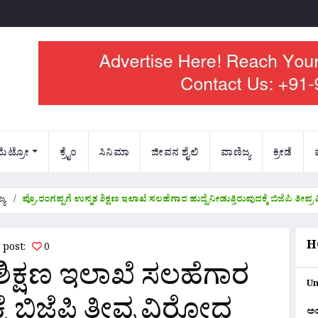
ಮೆಟ್ರೋ
ಕ್ರೈಂ
ಸಿನಿಮಾ
ಜೀವನ ಶೈಲಿ
ವಾಣಿಜ್ಯ
ಕ್ರೀಡೆ
್ಯ
ಪ್ರೊ.ರಂಗಪ್ಪಗೆ ಉನ್ನತ ಶಿಕ್ಷಣ ಇಲಾಖೆ ಸಲಹೆಗಾರ ಹುದ್ದೆ ನೀಡುತ್ತಿರುವುದಕ್ಕೆ ಬಿಜೆಪಿ ತೀವ್
H
s post:
0
 ಶಿಕ್ಷಣ ಇಲಾಖೆ ಸಲಹೆಗಾರ
Un
್ಕೆ ಬಿಜೆಪಿ ತೀವ್ರ ವಿರೋಧ
ಅ