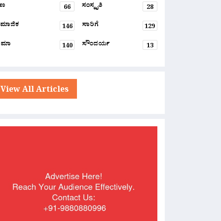
್ಷಣ
ಸಂಸ್ಕೃತಿ
66
28
ಮಾಜಿಕ
ಸಾರಿಗೆ
146
129
ನಿಮಾ
ಸೌಂದರ್ಯ
140
13
View All Articles