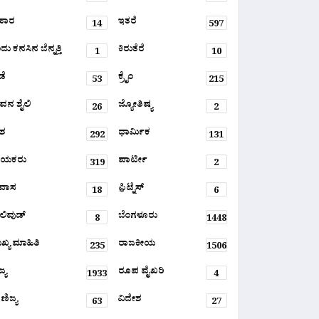
ಹಾರ
ಇತರೆ
14
597
ು ಕನಸಿನ ಬೆನ್ನತ್ತಿ
ಕಿರುತೆರೆ
1
10
ಡೆ
ಕ್ರೈಂ
53
215
ವನ ಶೈಲಿ
ಜ್ಯೋತಿಷ್ಯ
26
2
ಶ
ಧಾರ್ಮಿಕ
292
131
ಾಯಕರು
ಪಾರ್ಟೀ
319
2
ರವಾಸ
ಫ಼ಿಟ್ನೆಸ್
18
6
ಲಿವುಡ್
ಬೆಂಗಳೂರು
8
1448
ಖ್ಯ ಮಾಹಿತಿ
ರಾಜಕೀಯ
235
1506
್ಯ
ರೂಪ ವೈಖರಿ
1933
4
ಣಿಜ್ಯ
ವಿದೇಶ
63
27