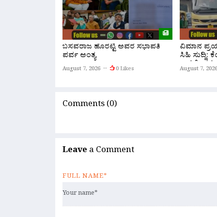
ಬಸವರಾಜ ಹೊರಟ್ಟಿ ಅವರ ಸಭಾಪತಿ
ವಿಮಾನ ಪ್ರಯಾ
ಪರ್ವ ಅಂತ್ಯ
ಸಿಹಿ ಸುದ್ದಿ:
ಏರ್‌ಪೋರ್ಟ್
August 7, 2026
0 Likes
August 7, 202
ನೇರ ‘ಫ್ಲೈ ಬ
Comments (0)
Leave
a Comment
FULL NAME*