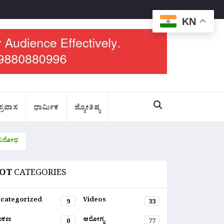
KN
ಪ್ರವಾಸ
ಧಾರ್ಮಿಕ
ಜ್ಯೋತಿಷ್ಯ
ರ ವಿರೋಧ
OT
CATEGORIES
categorized
Videos
9
33
ಂಕಣ
ಆರೋಗ್ಯ
0
77