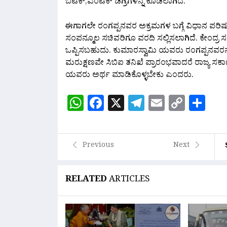
ಬಿಟೆಕ್,ಎಂಟೆಕ್ ಡಿಗ್ರಿಗಳನ್ನ ಕೊಡಲಾಗಿದೆ.
ಈಗಾಗಲೇ ರಂಗಪ್ಪನವರ ಅಕ್ರಮಗಳ ಬಗ್ಗೆ ವಿಧಾನ ಪರಿಷತ
ಸಂಪನ್ಮೂಲ ಸಚಿವರಿಗೂ ವರದಿ ಸಲ್ಲಿಸಲಾಗಿದೆ. ಕೇಂದ್ರ 
ಒಪ್ಪಿಸಬಹುದು. ಕುಮಾರಸ್ವಾಮಿ ಯವರು ರಂಗಪ್ಪನವರನ
ಮರುಕ್ಷಣವೇ ಸಿಬಿಐ ತನಿಖೆ ಪ್ರಾರಂಭವಾದರೆ ರಾಜ್ಯ ಸರ್
ಯವರು ಅರ್ಥ ಮಾಡಿಕೊಳ್ಳಬೇಕು ಎಂದರು.
WhatsApp
Facebook
X
Telegram
Email
Copy
Sh
Link
Previous
Next
RELATED
ARTICLES