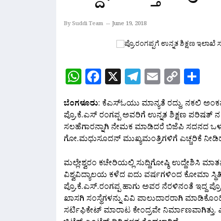
By Suddi Team
June 19, 2018
WhatsApp
Facebook
X
Telegram
Email
Copy
Sh
Link
ಬೆಂಗಳೂರು
: ಕೆಎಸ್‌ಓಯು ಮಾನ್ಯತೆ ರದ್ದು, ನಕಲಿ ಅಂಕ
ಪ್ರೊ.ಕೆ.ಎಸ್ ರಂಗಪ್ಪ ಅವರಿಗೆ ಉನ್ನತ ಶಿಕ್ಷಣ ಪರಿಷತ್ 
ಸಲಹೆಗಾರನ್ನಾಗಿ ‌ನೇಮಕ ಮಾಡಿದರೆ ಬಿಜೆಪಿ ಸದನದ 
ಗೋ.ಮಧುಸೂದನ್ ಮುಖ್ಯಮಂತ್ರಿಗಳಿಗೆ ಎಚ್ಚರಿಕೆ ನೀಡಿದ್ದ
ಮಲ್ಲೇಶ್ವರಂ ಕಚೇರಿಯಲ್ಲಿ ಸುದ್ದಿಗೋಷ್ಠಿ ಉದ್ದೇಶಿಸಿ
ವಿಶ್ವವಿದ್ಯಾಲಯ ಕಳೆದ ಐದು ವರ್ಷಗಳಿಂದ ಕೋಮಾ ಸ್ಥಿತಿ
ಪ್ರೊ.ಕೆ.ಎಸ್.ರಂಗಪ್ಪ ಹಾಗು ಅವರ ನೆರಳಿನಂತೆ ಇದ್ದ ಪ್ರೊ
ಖಾಸಗಿ ಸಂಸ್ಥೆಗಳನ್ನು ವಿವಿ ಪಾಲುದಾರರಾಗಿ ಮಾಡಿಕೊಂಡಿ
ಸರ್ಟಿಫಿಕೇಟ್ ಮಾರಾಟ ಕೇಂದ್ರವೇ ನಿರ್ಮಾಣವಾಗಿತ್ತು. ಎ