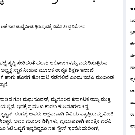
ಆ
ಒಂದ
ಕ್ರೀ
are
ಜೀ
ದೇ
ಪಟ್ಟಿ ಸೃಷ್ಟಿ ಸೇರಿದಂತೆ ಹಲವು ಆರೋಪಗಳನ್ನು ಎದುರಿಸುತ್ತಿರುವ
ನ
ನ ಅಧ್ಯಕ್ಷ ಸ್ಥಾನ ನೀಡುವ ಮೂಲಕ ಉನ್ನತ ಶಿಕ್ಷಣ ಇಲಾಖೆ
ಒಳಗೆ ಹಾಗು ಹೊರಗೆ ಹೋರಾಟ ನಡೆಸಲಿದೆ ಎಂದು ಬಿಜೆಪಿ ಮುಖಂಡ
ಪ್
ಾರೆ.
ಬಾ
 ಮಾತನಾಡಿದ ಗೋ.ಮಧುಸೂದನ್, ಮೈಸೂರಿನ ಕರ್ನಾಟಕ‌ ರಾಜ್ಯ ಮುಕ್ತ
ಮು
ಯಲ್ಲಿದೆ. ಇದಕ್ಕೆ ಪ್ರಮುಖ ಕಾರಣ ಕುಲಪತಿಗಳಾಗಿದ್ದ
.ಕೃಷ್ಣನ್. ರಂಗಪ್ಪ ಅವರು ಅಕ್ರಮವಾಗಿ ವಿವಿಯ ವ್ಯಾಪ್ತಿಯನ್ನು ಮೀರಿ
ರಾಜ
ದ್ದಾರೆ. ಅವರ ಮೂಲಕ ಡಿಗ್ರಿಗಳು, ಪ್ರಮುಖವಾಗಿ ತಾಂತ್ರಿಕ‌ ಪದವಿ
ವಾ
ಐಸಿಟಿ ಒಪ್ಪಗೆ ಇಲ್ಲದಿದ್ದರೂ ಸಹ ಸ್ಪೇಸ್ ಇಂಜಿನಿಯರಿಂಗ್,