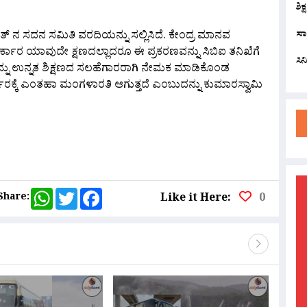
ಶಿಕ
ಸಾ
್ ನ ಸದನ ಸಮಿತಿ ವರದಿಯನ್ನು ಸಲ್ಲಿಸಿದೆ. ಕೇಂದ್ರ ಮಾನವ
ಸರ್ಕಾರ ಯಾವುದೇ ಕ್ಷಣದಲ್ಲಾದರೂ ಈ ಪ್ರಕರಣವನ್ನು ಸಿಬಿಐ ತನಿಖೆಗೆ
ಸಿ
್ನು ಉನ್ನತ ಶಿಕ್ಷಣದ ಸಲಹೆಗಾರರಾಗಿ ನೇಮಕ ಮಾಡಿಕೊಂಡ
ಕಾರಕ್ಕೆ ಎಂತಹಾ ಮಂಗಳಾರತಿ ಆಗುತ್ತದೆ ಎಂಬುದನ್ನು ಕುಮಾರಸ್ವಾಮಿ
are
WhatsApp
Twitter
Facebook
Share:
Like it Here:
0