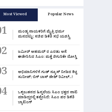
Most Viewed
Popular News
01
ಮಂಡ್ಯ ನಾಯಕರಿಗೆ ಮೈತ್ರಿ ಧರ್ಮ
ಮನದಟ್ಟು: ಸಚಿವ ಡಿಕೆಶಿ ಸಭೆ ಯಶಸ್ವಿ
02
ಜಮೀರ್ ಅಹಮದ್ ರ ಎರಡು ಆಸೆ
ಈಡೇರಿಸಿದ ಸಿಎಂ: ಮತ್ತೆ ಚಿಗುರಿತೇ ದೋಸ್ತಿ
03
ಅಭಿಮಾನಿಗಳಿಗೆ ಗುಡ್ ನ್ಯೂಸ್ ನೀಡಿದ ಕಿಚ್ಚ
ಸುದೀಪ್; ಬಿಗ್ ಬಾಸ್ ಡೇಟ್ ರಿವೀಲ್..!
04
ಒಕ್ಕಲುತನದ ಹಿನ್ನಲೆಯ ಸಿಎಂ ಭತ್ತದ ನಾಟಿ
ಮಾಡಿದ್ದರಲ್ಲಿ‌ ತಪ್ಪೇನಿದೆ: ಸಿಎಂ ಪರ ಡಿಕೆಶಿ
ಬ್ಯಾಟಿಂಗ್