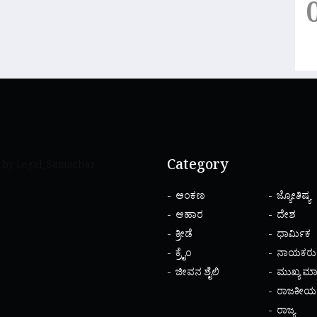
Category
 by Legal_Samachar
ಅಂಕಣ
ಜ್ಯೋತಿಷ್ಯ
ಆಹಾರ
ದೇಶ
ಕ್ರೀಡೆ
ಧಾರ್ಮಿಕ
ಕ್ರೈಂ
ನಾಯಕರು
ಜೀವನ ಶೈಲಿ
ಮುಖ್ಯ ಮಾ
ರಾಜಕೀಯ
ರಾಜ್ಯ