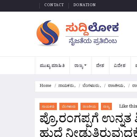
CONTACT
DONATION
ಮುಖ್ಯ ಮಾಹಿತಿ
ರಾಜ್ಯ
ದೇಶ
ವಿದೇಶ
Home
ನಾಯಕರು
,
ಬೆಂಗಳೂರು
,
ರಾಜಕೀಯ
,
ರಾಜ
Like thi
ನಾಯಕರು
ಬೆಂಗಳೂರು
ರಾಜಕೀಯ
ರಾಜ್ಯ
ಪ್ರೊ.ರಂಗಪ್ಪಗೆ ಉನ್ನತ
ಹುದ್ದೆ ನೀಡುತ್ತಿರುವುದಕ