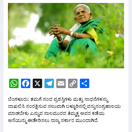
WhatsApp
Facebook
X
Telegram
Email
Copy
Share
Link
ಬೆಂಗಳೂರು: ತಮಗೆ ಸಂದ ಪ್ರಶಸ್ತಿಗಳು ಮತ್ತು ಸಾಧನೆಗಳನ್ನು
ದಾಖಲಿಸಿ ಸಂರಕ್ಷಿಸುವ ಸಲುವಾಗಿ ಬಳ್ಳೂರಿನಲ್ಲಿ ವಸ್ತುಸಂಗ್ರಹಾಲಯ
ಮಾಡಬೇಕು ಎನ್ನುವ ಸಾಲಮುರದ ತಿಮ್ಮಕ್ಕ ಅವರ ಕಡೆಯ
ಆಸೆಯನ್ನು ಈಡೇರಿಸಲು ರಾಜ್ಯ ಸರ್ಕಾರ ಮುಂದಾಗಿದೆ.