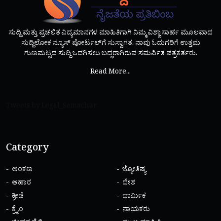
ಸುದ್ದಿ ಮತ್ತು ಪ್ರಚಲಿತ ವಿದ್ಯಮಾನಗಳ ಮಾಹಿತಿಗಾಗಿ ನಿಮ್ಮ ವಿಶ್ವಾಸಾರ್ಹ ಮೂಲವಾದ
ಸುದ್ದಿಲೋಕ ನ್ಯೂಸ್ ಪೋರ್ಟಲ್‌ಗೆ ಸುಸ್ವಾಗತ. ನಾವು ಓದುಗರಿಗೆ ಉತ್ತಮ
ಗುಣಮಟ್ಟದ ಸುದ್ದಿ ಒದಗಿಸಲು ಬದ್ಧರಾಗಿರುವ ಸಮರ್ಪಿತ ಪತ್ರಕರ್ತರು.
Read More...
Tweets by Legal_Samachar
Category
ಅಂಕಣ
ಜ್ಯೋತಿಷ್ಯ
ಆಹಾರ
ದೇಶ
ಕ್ರೀಡೆ
ಧಾರ್ಮಿಕ
ಕ್ರೈಂ
ನಾಯಕರು