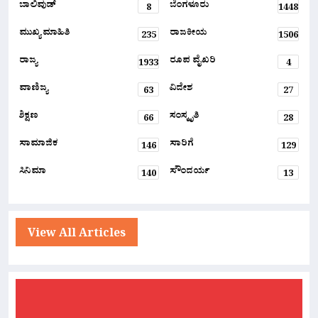
ಬಾಲಿವುಡ್
ಬೆಂಗಳೂರು
8
1448
ಮುಖ್ಯ ಮಾಹಿತಿ
ರಾಜಕೀಯ
235
1506
ರಾಜ್ಯ
ರೂಪ ವೈಖರಿ
1933
4
ವಾಣಿಜ್ಯ
ವಿದೇಶ
63
27
ಶಿಕ್ಷಣ
ಸಂಸ್ಕೃತಿ
66
28
ಸಾಮಾಜಿಕ
ಸಾರಿಗೆ
146
129
ಸಿನಿಮಾ
ಸೌಂದರ್ಯ
140
13
View All Articles