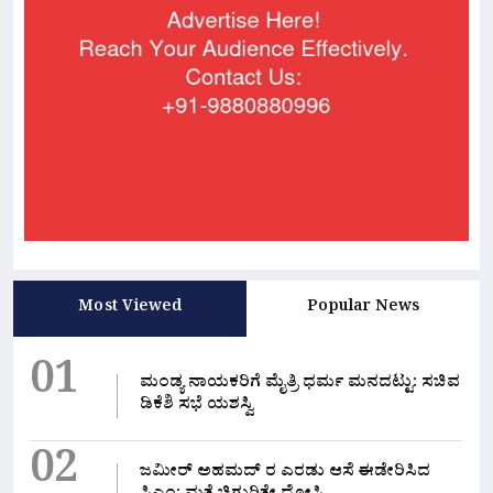
Most Viewed
Popular News
01
ಮಂಡ್ಯ ನಾಯಕರಿಗೆ ಮೈತ್ರಿ ಧರ್ಮ ಮನದಟ್ಟು: ಸಚಿವ
ಡಿಕೆಶಿ ಸಭೆ ಯಶಸ್ವಿ
02
ಜಮೀರ್ ಅಹಮದ್ ರ ಎರಡು ಆಸೆ ಈಡೇರಿಸಿದ