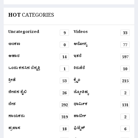
HOT
CATEGORIES
Uncategorized
Videos
9
33
ಅಂಕಣ
ಆರೋಗ್ಯ
0
77
ಆಹಾರ
ಇತರೆ
14
597
ಒಂದು ಕನಸಿನ ಬೆನ್ನತ್ತಿ
ಕಿರುತೆರೆ
1
10
ಕ್ರೀಡೆ
ಕ್ರೈಂ
53
215
ಜೀವನ ಶೈಲಿ
ಜ್ಯೋತಿಷ್ಯ
26
2
ದೇಶ
ಧಾರ್ಮಿಕ
292
131
ನಾಯಕರು
ಪಾರ್ಟೀ
319
2
ಪ್ರವಾಸ
ಫ಼ಿಟ್ನೆಸ್
18
6