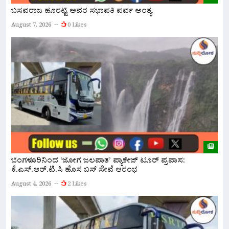
ಬಸವರಾಜ ಹೊರಟ್ಟಿ ಅವರ ಸಭಾಪತಿ ಪರ್ವ ಅಂತ್ಯ
ನ
ಅ
August 7, 2026
0 Likes
A
ಬೆಂಗಳೂರಿನಿಂದ ‘ಜೋಗ ಜಲಪಾತ’ ಪ್ಯಾಕೇಜ್ ಟೂರ್ ಪ್ರವಾಸ:
ಕೆ.ಎಸ್.ಆರ್.ಟಿ.ಸಿ ಹೊಸ ಬಸ್ ಸೇವೆ ಆರಂಭ
ನ
ಇ
August 4, 2026
2 Likes
A