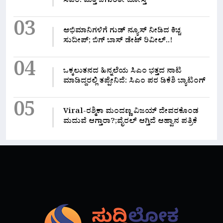
ಸಿಎಂ: ಮತ್ತೆ ಚಿಗುರಿತೇ ದೋಸ್ತಿ
03
ಅಭಿಮಾನಿಗಳಿಗೆ ಗುಡ್ ನ್ಯೂಸ್ ನೀಡಿದ ಕಿಚ್ಚ
ಸುದೀಪ್; ಬಿಗ್ ಬಾಸ್ ಡೇಟ್ ರಿವೀಲ್..!
04
ಒಕ್ಕಲುತನದ ಹಿನ್ನಲೆಯ ಸಿಎಂ ಭತ್ತದ ನಾಟಿ
ಮಾಡಿದ್ದರಲ್ಲಿ‌ ತಪ್ಪೇನಿದೆ: ಸಿಎಂ ಪರ ಡಿಕೆಶಿ ಬ್ಯಾಟಿಂಗ್
05
Viral-ರಶ್ಮಿಕಾ ಮಂದಣ್ಣ ವಿಜಯ್ ದೇವರಕೊಂಡ
ಮದುವೆ ಆಗ್ತಾರಾ?;ವೈರಲ್ ಆಗ್ತಿದೆ ಆಹ್ವಾನ ಪತ್ರಿಕೆ