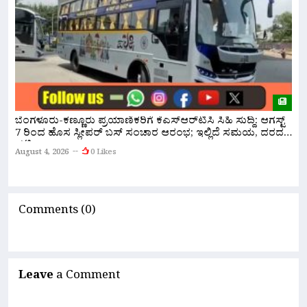
ಬೆಂಗಳೂರು-ಕಣ್ಣೂರು ಪ್ರಯಾಣಿಕರಿಗೆ ಕೆಎಸ್‌ಆರ್‌ಟಿಸಿ ಸಿಹಿ ಸುದ್ದಿ: ಆಗಸ್ಟ್
ಸ
7 ರಿಂದ ಹೊಸ ಸ್ಲೀಪರ್ ಬಸ್ ಸಂಚಾರ ಆರಂಭ; ಇಲ್ಲಿದೆ ಸಮಯ, ದರದ
ಸ
ಪಟ್ಟಿ!
August 4, 2026
0 Likes
A
Comments (0)
Leave
a Comment