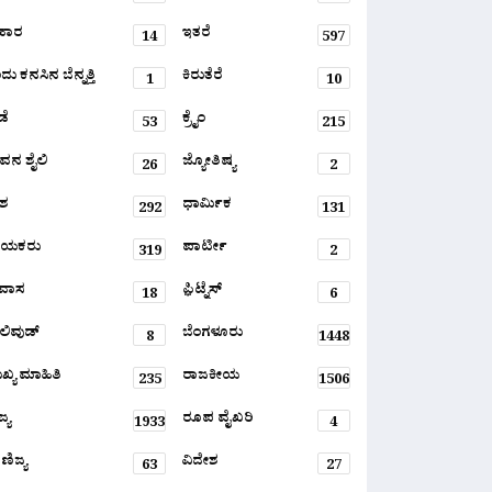
ಹಾರ
ಇತರೆ
14
597
ು ಕನಸಿನ ಬೆನ್ನತ್ತಿ
ಕಿರುತೆರೆ
1
10
ಡೆ
ಕ್ರೈಂ
53
215
ವನ ಶೈಲಿ
ಜ್ಯೋತಿಷ್ಯ
26
2
ಶ
ಧಾರ್ಮಿಕ
292
131
ಾಯಕರು
ಪಾರ್ಟೀ
319
2
ರವಾಸ
ಫ಼ಿಟ್ನೆಸ್
18
6
ಲಿವುಡ್
ಬೆಂಗಳೂರು
8
1448
ಖ್ಯ ಮಾಹಿತಿ
ರಾಜಕೀಯ
235
1506
್ಯ
ರೂಪ ವೈಖರಿ
1933
4
ಣಿಜ್ಯ
ವಿದೇಶ
63
27