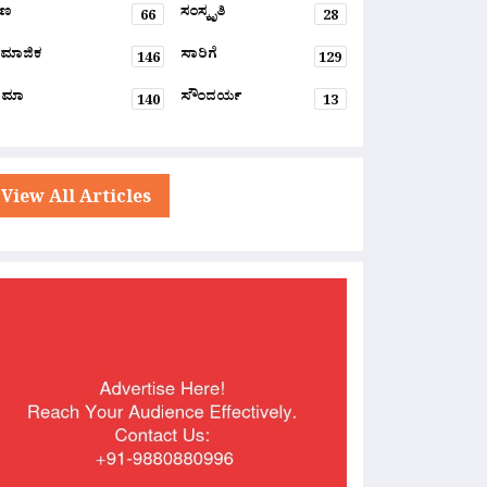
್ಷಣ
ಸಂಸ್ಕೃತಿ
66
28
ಮಾಜಿಕ
ಸಾರಿಗೆ
146
129
ನಿಮಾ
ಸೌಂದರ್ಯ
140
13
View All Articles