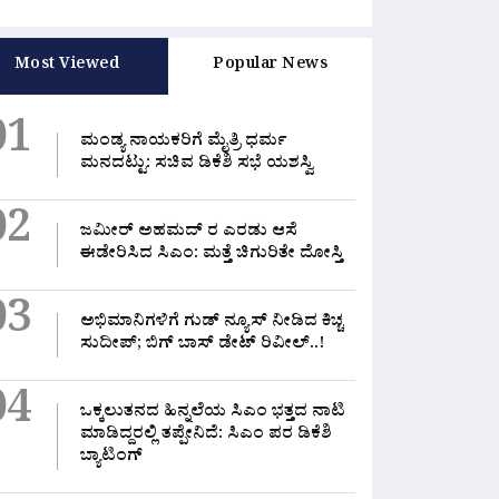
Most Viewed
Popular News
01
ಮಂಡ್ಯ ನಾಯಕರಿಗೆ ಮೈತ್ರಿ ಧರ್ಮ
ಮನದಟ್ಟು: ಸಚಿವ ಡಿಕೆಶಿ ಸಭೆ ಯಶಸ್ವಿ
02
ಜಮೀರ್ ಅಹಮದ್ ರ ಎರಡು ಆಸೆ
ಈಡೇರಿಸಿದ ಸಿಎಂ: ಮತ್ತೆ ಚಿಗುರಿತೇ ದೋಸ್ತಿ
03
ಅಭಿಮಾನಿಗಳಿಗೆ ಗುಡ್ ನ್ಯೂಸ್ ನೀಡಿದ ಕಿಚ್ಚ
ಸುದೀಪ್; ಬಿಗ್ ಬಾಸ್ ಡೇಟ್ ರಿವೀಲ್..!
04
ಒಕ್ಕಲುತನದ ಹಿನ್ನಲೆಯ ಸಿಎಂ ಭತ್ತದ ನಾಟಿ
ಮಾಡಿದ್ದರಲ್ಲಿ‌ ತಪ್ಪೇನಿದೆ: ಸಿಎಂ ಪರ ಡಿಕೆಶಿ
ಬ್ಯಾಟಿಂಗ್