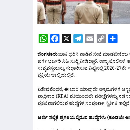
WhatsApp
Facebook
X
Telegram
Email
Copy
Sh
Link
ಬೆಂಗಳೂರು
:ಖಾಕಿ ಧರಿಸಿ ನಾಡಿನ ಸೇವೆ ಮಾಡಬೇಕೆಂಬ 
ಖರ್ಗೆ ಭರ್ಜರಿ ಸಿಹಿ ಸುದ್ದಿ ನೀಡಿದ್ದಾರೆ. ರಾಜ್ಯ ಪೊ
ಸುವ್ಯವಸ್ಥೆಯನ್ನು ಸುಧಾರಿಸುವ ನಿಟ್ಟಿನಲ್ಲಿ 2026-27ನ
ಪ್ರಕ್ರಿಯೆ ಚಾಲ್ತಿಯಲ್ಲಿದೆ.
ವಿಶೇಷವೆಂದರೆ, ಈ ಬಾರಿ ಯಾವುದೇ ಅಕ್ರಮಗಳಿಗೆ ಆಸ್ಪ
ಪ್ರಾಧಿಕಾರ (KEA) ವತಿಯಿಂದಲೇ ಪರೀಕ್ಷೆಗಳನ್ನು ನಡೆಸಲ
ಪ್ರಕಟವಾಗಲಿರುವ ಹುದ್ದೆಗಳ ಸಂಪೂರ್ಣ ಸ್ಥಿತಿಗತಿ ಇಲ್ಲಿದೆ
ಅರ್ಜಿ ಸಲ್ಲಿಕೆ ಪ್ರಗತಿಯಲ್ಲಿರುವ ಹುದ್ದೆಗಳು (ಕೂಡಲೇ ಅ