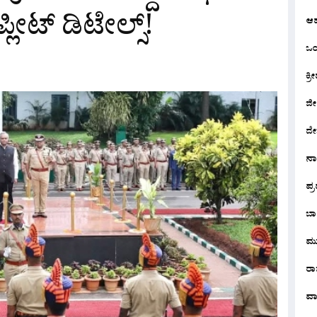
್ಲೀಟ್ ಡಿಟೇಲ್ಸ್!
ಆ
ಒಂದ
ಕ್ರೀ
ಜೀ
ದೇ
ನ
ಪ್
ಬಾ
ಮು
ರಾಜ
ವಾ