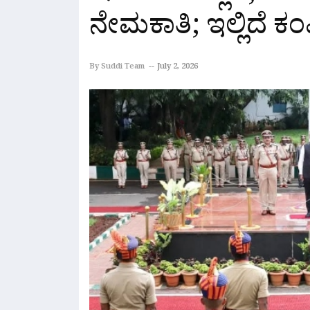
ನೇಮಕಾತಿ; ಇಲ್ಲಿದೆ ಕಂಪ
By Suddi Team
July 2, 2026