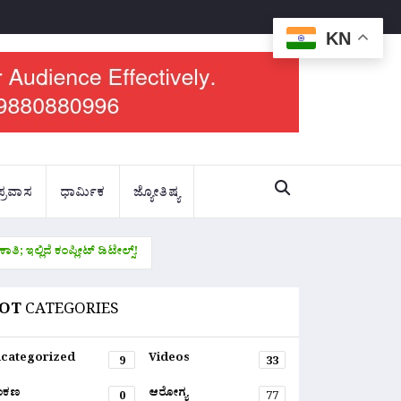
KN
ಪ್ರವಾಸ
ಧಾರ್ಮಿಕ
ಜ್ಯೋತಿಷ್ಯ
; ಇಲ್ಲಿದೆ ಕಂಪ್ಲೀಟ್ ಡಿಟೇಲ್ಸ್!
OT
CATEGORIES
categorized
Videos
9
33
ಂಕಣ
ಆರೋಗ್ಯ
0
77