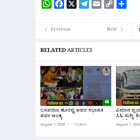
WhatsApp
Facebook
X
Telegram
Email
Copy
Sh
Link
Previous
Next
RELATED
ARTICLES
ಬಸವರಾಜ ಹೊರಟ್ಟಿ ಅವರ ಸಭಾಪತಿ
ವಿಮಾನ ಪ್ರಯಾ
ಪರ್ವ ಅಂತ್ಯ
ಸಿಹಿ ಸುದ್ದಿ:
ಏರ್‌ಪೋರ್ಟ್
August 7, 2026
0 Likes
August 7, 202
ನೇರ ‘ಫ್ಲೈ ಬ