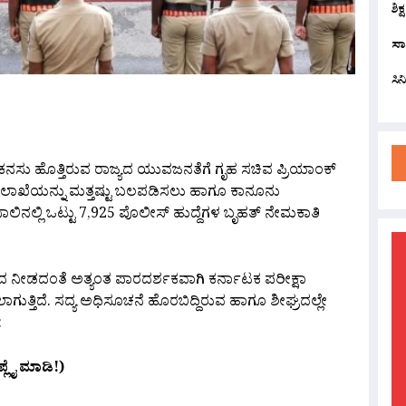
ಶಿಕ
ಸಾ
ಸಿ
are
ಕನಸು ಹೊತ್ತಿರುವ ರಾಜ್ಯದ ಯುವಜನತೆಗೆ ಗೃಹ ಸಚಿವ ಪ್ರಿಯಾಂಕ್
ಲೀಸ್ ಇಲಾಖೆಯನ್ನು ಮತ್ತಷ್ಟು ಬಲಪಡಿಸಲು ಹಾಗೂ ಕಾನೂನು
ೇ ಸಾಲಿನಲ್ಲಿ ಒಟ್ಟು 7,925 ಪೊಲೀಸ್ ಹುದ್ದೆಗಳ ಬೃಹತ್ ನೇಮಕಾತಿ
ದ ನೀಡದಂತೆ ಅತ್ಯಂತ ಪಾರದರ್ಶಕವಾಗಿ ಕರ್ನಾಟಕ ಪರೀಕ್ಷಾ
ಾಗುತ್ತಿದೆ. ಸದ್ಯ ಅಧಿಸೂಚನೆ ಹೊರಬಿದ್ದಿರುವ ಹಾಗೂ ಶೀಘ್ರದಲ್ಲೇ
:
ಪ್ಲೈ ಮಾಡಿ!)