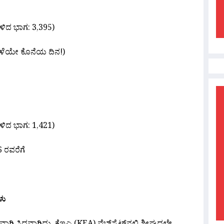
ಉಳಿದ ಭಾಗ: 3,395)
ನಾಳೆಯೇ ಕೊನೆಯ ದಿನ!)
ಉಳಿದ ಭಾಗ: 1,421)
6 ರವರೆಗೆ
ಳು