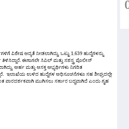
ಗೆ ವಿಶೇಷ ಆದ್ಯತೆ ನೀಡಲಾಗಿದ್ದು, ಒಟ್ಟು 1,639 ಹುದ್ದೆಗಳನ್ನು
ಳಿಸಿದ್ದಾರೆ. ಈಗಾಗಲೇ ಸಿವಿಲ್ ಮತ್ತು ಸಶಸ್ತ್ರ ಪೊಲೀಸ್
ಭವಾಗಿದ್ದು, ಅರ್ಹ ಮತ್ತು ಆಸಕ್ತ ಅಭ್ಯರ್ಥಿಗಳು ನಿಗದಿತ
್ದಾರೆ. ಇಲಾಖೆಯ ಉಳಿದ ಹುದ್ದೆಗಳ ಅಧಿಸೂಚನೆಗಳೂ ಸಹ ಶೀಘ್ರದಲ್ಲೇ
್ಯಂತ ಪಾರದರ್ಶಕವಾಗಿ ಮುಗಿಸಲು ಸರ್ಕಾರ ಬದ್ಧವಾಗಿದೆ ಎಂದು ಗೃಹ