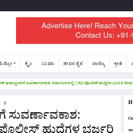
ಮೆಟ್ರೋ
ಕ್ರೈಂ
ಸಿನಿಮಾ
ಜೀವನ ಶೈಲಿ
ವಾಣಿಜ್ಯ
ಕ್ರೀಡೆ
್ ಆಕಾಂಕ್ಷಿಗಳಿಗೆ ಸುವರ್ಣಾವಕಾಶ: ಕರ್ನಾಟಕದಲ್ಲಿ 7,925 ಪೊಲೀಸ್ ಹುದ್ದೆಗಳ ಭರ್ಜರಿ ನೇಮಕಾತಿ
H
0
ಿಗೆ ಸುವರ್ಣಾವಕಾಶ:
Un
 ಪೊಲೀಸ್ ಹುದ್ದೆಗಳ ಭರ್ಜರಿ
ಅ