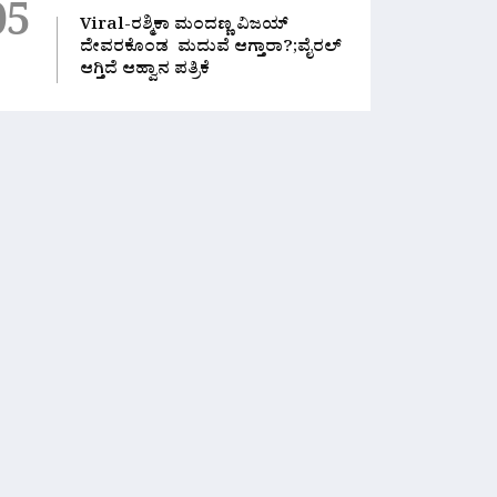
05
Viral-ರಶ್ಮಿಕಾ ಮಂದಣ್ಣ ವಿಜಯ್
ದೇವರಕೊಂಡ ಮದುವೆ ಆಗ್ತಾರಾ?;ವೈರಲ್
ಆಗ್ತಿದೆ ಆಹ್ವಾನ ಪತ್ರಿಕೆ