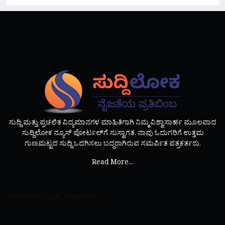
ಸುದ್ದಿ ಮತ್ತು ಪ್ರಚಲಿತ ವಿದ್ಯಮಾನಗಳ ಮಾಹಿತಿಗಾಗಿ ನಿಮ್ಮ ವಿಶ್ವಾಸಾರ್ಹ ಮೂಲವಾದ
ಸುದ್ದಿಲೋಕ ನ್ಯೂಸ್ ಪೋರ್ಟಲ್‌ಗೆ ಸುಸ್ವಾಗತ. ನಾವು ಓದುಗರಿಗೆ ಉತ್ತಮ
ಗುಣಮಟ್ಟದ ಸುದ್ದಿ ಒದಗಿಸಲು ಬದ್ಧರಾಗಿರುವ ಸಮರ್ಪಿತ ಪತ್ರಕರ್ತರು.
Read More...
Tweets by Legal_Samachar