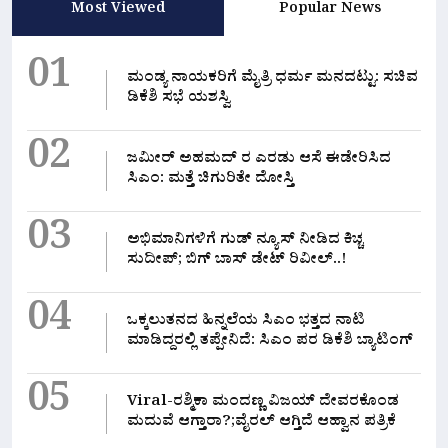
Most Viewed
Popular News
01
ಮಂಡ್ಯ ನಾಯಕರಿಗೆ ಮೈತ್ರಿ ಧರ್ಮ ಮನದಟ್ಟು: ಸಚಿವ
ಡಿಕೆಶಿ ಸಭೆ ಯಶಸ್ವಿ
02
ಜಮೀರ್ ಅಹಮದ್ ರ ಎರಡು ಆಸೆ ಈಡೇರಿಸಿದ
ಸಿಎಂ: ಮತ್ತೆ ಚಿಗುರಿತೇ ದೋಸ್ತಿ
03
ಅಭಿಮಾನಿಗಳಿಗೆ ಗುಡ್ ನ್ಯೂಸ್ ನೀಡಿದ ಕಿಚ್ಚ
ಸುದೀಪ್; ಬಿಗ್ ಬಾಸ್ ಡೇಟ್ ರಿವೀಲ್..!
04
ಒಕ್ಕಲುತನದ ಹಿನ್ನಲೆಯ ಸಿಎಂ ಭತ್ತದ ನಾಟಿ
ಮಾಡಿದ್ದರಲ್ಲಿ‌ ತಪ್ಪೇನಿದೆ: ಸಿಎಂ ಪರ ಡಿಕೆಶಿ ಬ್ಯಾಟಿಂಗ್
05
Viral-ರಶ್ಮಿಕಾ ಮಂದಣ್ಣ ವಿಜಯ್ ದೇವರಕೊಂಡ
ಮದುವೆ ಆಗ್ತಾರಾ?;ವೈರಲ್ ಆಗ್ತಿದೆ ಆಹ್ವಾನ ಪತ್ರಿಕೆ