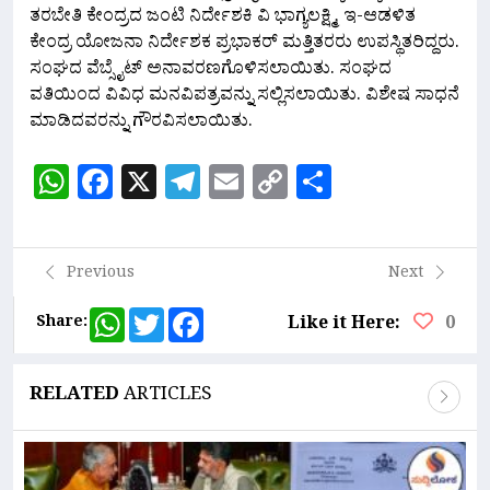
ತರಬೇತಿ ಕೇಂದ್ರದ ಜಂಟಿ ನಿರ್ದೇಶಕಿ ವಿ ಭಾಗ್ಯಲಕ್ಷ್ಮಿ, ಇ-ಆಡಳಿತ
ಕೇಂದ್ರ ಯೋಜನಾ ನಿರ್ದೇಶಕ ಪ್ರಭಾಕರ್ ಮತ್ತಿತರರು ಉಪಸ್ಥಿತರಿದ್ದರು.
ಸಂಘದ ವೆಬ್ಸೈಟ್ ಅನಾವರಣಗೊಳಿಸಲಾಯಿತು. ಸಂಘದ
ವತಿಯಿಂದ ವಿವಿಧ ಮನವಿಪತ್ರವನ್ನು ಸಲ್ಲಿಸಲಾಯಿತು. ವಿಶೇಷ ಸಾಧನೆ
ಮಾಡಿದವರನ್ನು ಗೌರವಿಸಲಾಯಿತು.
WhatsApp
Facebook
X
Telegram
Email
Copy
Share
Link
Previous
Next
WhatsApp
Twitter
Facebook
Share:
Like it Here:
0
RELATED
ARTICLES