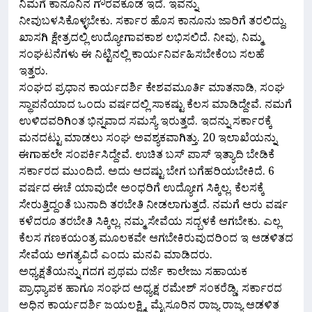
ನಿಮಗೆ ಕಾನೂನಿನ ಗೌರವಕೂಡ ಇದೆ. ಇವನ್ನು
ನೀವುಬಳಸಿಕೊಳ್ಳಬೇಕು. ಸರ್ಕಾರ ಹೊಸ ಕಾನೂನು ಜಾರಿಗೆ ತರಲಿದ್ದು,
ಖಾಸಗಿ ಕ್ಷೇತ್ರದಲ್ಲಿ ಉದ್ಯೋಗಾವಕಾಶ ಲಭಿಸಲಿದೆ. ನೀವು, ನಿಮ್ಮ
ಸಂಘಟನೆಗಳು ಈ ನಿಟ್ಟಿನಲ್ಲಿ ಕಾರ್ಯನಿರ್ವಹಿಸಬೇಕೆಂಬ ಸಲಹೆ
ಇತ್ತರು.
ಸಂಘದ ಪ್ರಧಾನ ಕಾರ್ಯದರ್ಶಿ ಕೇಶವಮೂರ್ತಿ ಮಾತನಾಡಿ, ಸಂಘ
ಸ್ಥಾಪನೆಯಾದ ಒಂದು ವರ್ಷದಲ್ಲಿ ಸಾಕಷ್ಟು ಕೆಲಸ ಮಾಡಿದ್ದೇವೆ. ನಮಗೆ
ಉಳಿದವರಿಗಿಂತ ಭಿನ್ನವಾದ ಸಮಸ್ಯೆ ಇರುತ್ತದೆ. ಇದನ್ನು ಸರ್ಕಾರಕ್ಕೆ
ಮನದಟ್ಟು ಮಾಡಲು ಸಂಘ ಅವಶ್ಯಕವಾಗಿತ್ತು. 20 ಇಲಾಖೆಯನ್ನು
ಈಗಾಹಲೇ ಸಂಪರ್ಕಿಸಿದ್ದೇವೆ. ಉಚಿತ ಬಸ್ ಪಾಸ್ ಇತ್ಯಾದಿ ಬೇಡಿಕೆ
ಸರ್ಕಾರದ ಮುಂದಿದೆ. ಅದು ಆದಷ್ಟು ಬೇಗ ಬಗೆಹರಿಯಬೇಕಿದೆ. 6
ವರ್ಷದ ಈಚೆ ಯಾವುದೇ ಅಂಧರಿಗೆ ಉದ್ಯೋಗ ಸಿಕ್ಕಿಲ್ಲ. ಕೆಲಸಕ್ಕೆ
ಸೇರುತ್ತಿದ್ದಂತೆ ಬುನಾದಿ ತರಬೇತಿ ನೀಡಲಾಗುತ್ತದೆ. ನಮಗೆ ಆರು ವರ್ಷ
ಕಳೆದರೂ ತರಬೇತಿ ಸಿಕ್ಕಿಲ್ಲ. ನಮ್ಮ ಸೇವೆಯ ಸದ್ಬಳಕೆ ಆಗಬೇಕು. ಎಲ್ಲ
ಕೆಲಸ ಗಣಕಯಂತ್ರ ಮೂಲಕವೇ ಆಗಬೇಕಿರುವುದರಿಂದ ಇ ಆಡಳಿತದ
ಸೇವೆಯ ಅಗತ್ಯವಿದೆ ಎಂದು ಮನವಿ ಮಾಡಿದರು.
ಅಧ್ಯಕ್ಷತೆಯನ್ನು ಗದಗ ಪ್ರಥಮ ದರ್ಜೆ ಕಾಲೇಜು ಸಹಾಯಕ
ಪ್ರಾಧ್ಯಾಪಕ ಹಾಗೂ ಸಂಘದ ಅಧ್ಯಕ್ಷ ರಮೇಶ್ ಸಂಕರೆಡ್ಡಿ, ಸರ್ಕಾರದ
ಅಧಿನ ಕಾರ್ಯದರ್ಶಿ ಜಯಲಕ್ಷ್ಮಿ, ಮೈಸೂರಿನ ರಾಜ್ಯ ರಾಜ್ಯ ಆಡಳಿತ