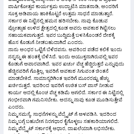
ಹಮ್ಮಿಕೊಂಡಿದ್ದ ರಾಜ್ಯ ಸರ್ಕಾರಿ ಅಂಧ ನೌಕರರ ಸಂಘದ ಪ್ರಥಮ
ವಾರ್ಷಿಕೋತ್ಸವ ಕಾರ್ಯಕ್ರಮ ಉದ್ಘಾಟಿಸಿ ಮಾತನಾಡಿ, ಅಂದರಿಗೆ
ಸೂಕ್ರ ಅಡಿಪಾಯ ಹಾಕಿಕೊಟ್ಟರೆ ಉತ್ತಮ ಸಾಧನೆ ಮಾಡುತ್ತಾರೆ.
ಸರ್ಕಾರ ಈ ನಿಟ್ಟಿನಲ್ಲಿ ಹಮನ ಹರಿಸಬೇಕು. ನಾವು ಕೊಡುವ
ಪ್ರೋತ್ಸಾಹ ಉಳಿದ ಕ್ಷೇತ್ರದಲ್ಲಿ ಕೂಡ ಅವರು ಅವಕಾಶ ಗಿಟ್ಟಿಸಲು
ಸಹಾಯಕವಾಗುತ್ತದೆ. ಇವರ ಬುದ್ದಿಮತ್ತೆ ಬಳಸಿಕೊಂಡರೆ ದೇಶಕ್ಕೆ
ಹೊಸ ಕೊಡುಗೆ ನೀಡಬಹುದಾಗಿದೆ ಎಂದರು.
ನಾನು ಅಂಧರ ಒಟ್ಟಿಗೆ ಬೆಳೆದವನು. ಅವರಿಂದ ಪಡೆದ ಕಲಿಕೆ ಇಂದು
ನನ್ನನ್ನು ಈ ಹಂತಕ್ಕೆ ಬೆಳೆಸಿದೆ. ಇಂದು ಆಯುಕ್ತನಾಗಿರುವಲ್ಲಿ ಇವರ
ಕೊಡುಗೆ ಅಪಾರವಾಗಿದೆ. ಇವರ ಖರ್ಚು ವೆಚ್ಚ ಹೆಚ್ಚಿರುತ್ತದೆ ಎನ್ನುವುದು
ಹೆಚ್ಚಿನವರಿಗೆ ಗೊತ್ತಿಲ್ಲ. ಇವರಿಗೆ ಅವಕಾಶ ಸಿಗುವಂತ ಚಿಂತನೆ
ಮಾಡಬೇಕಿದೆ. ಸಾಮಾನ್ಯರಿಗಿಂತ ಇವರಿಗೆ ಮೂರರಷ್ಟು ಹೆಚ್ಚು
ಖರ್ಚಿರುತ್ತದೆ. ಇದರಿಂದ ಇವರಿಗೆ ಉಚಿತ ಬಸ್ ಪಾಸ್ ನೀಡುವ
ಕಾರ್ಯ ಆದಲ್ಲಿ ಕೊಂಚ ವೆಚ್ಚ ಕಡಿಮೆ ಆಗಲಿದೆ. ಸರ್ಕಾರ ಈ ನಿಟ್ಟಿನಲ್ಲಿ
ಗಂಭೀರವಾಗಿ ಗಮನಿಸಬೇಕು. ಅದನ್ನು ನಾವು ಕೂಡ ಮೂಡಿಸುತ್ತೇವೆ
ಎಂದರು.
ನಿಮ್ಮ ಸಮಸ್ಯೆ, ಸಾಧನೆಗಳನ್ನು ವೆಬ್ಸೈಟ್ ಗೆ ಅಳವಡಿಸಿ. ಇದರಿಂದ
ನಿಮ್ಮ ಬಗ್ಗೆ ಬಹುಬೇಗ ನಿರಗಧಾರ ಕೈಗೊಳ್ಳಲು ಸಹಕಾರಿಯಾಗಲಿದೆ.
ನಿಮ್ಮ ವೆಬ್ಸೈಟ್ ಸರ್ಕಾರಕ್ಕೆ ಆಧಾರ, ದಾಖಲೆಯಾಗಿ ಲಭಿಸಬೇಕು.