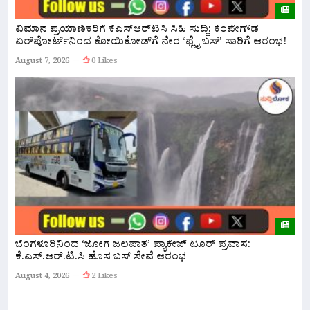
ವಿಮಾನ ಪ್ರಯಾಣಿಕರಿಗೆ ಕೆಎಸ್‌ಆರ್‌ಟಿಸಿ ಸಿಹಿ ಸುದ್ದಿ: ಕೆಂಪೇಗೌಡ
ಏರ್‌ಪೋರ್ಟ್‌ನಿಂದ ಕೋಯಿಕೋಡ್‌ಗೆ ನೇರ ‘ಫ್ಲೈ ಬಸ್’ ಸಾರಿಗೆ ಆರಂಭ!
ನ
ಅ
August 7, 2026
0 Likes
A
ಬೆಂಗಳೂರಿನಿಂದ ‘ಜೋಗ ಜಲಪಾತ’ ಪ್ಯಾಕೇಜ್ ಟೂರ್ ಪ್ರವಾಸ:
ಕೆ.ಎಸ್.ಆರ್.ಟಿ.ಸಿ ಹೊಸ ಬಸ್ ಸೇವೆ ಆರಂಭ
ನ
ಇ
August 4, 2026
2 Likes
A