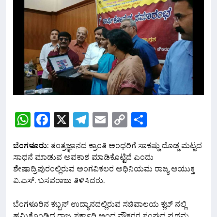
WhatsApp
Facebook
X
Telegram
Email
Copy
Share
Link
ಬೆಂಗಳೂರು
: ತಂತ್ರಜ್ಞಾನದ ಕ್ರಾಂತಿ ಅಂಧರಿಗೆ ಸಾಕಷ್ಡು ದೊಡ್ಡ ಮಟ್ಟದ
ಸಾಧನೆ ಮಾಡುವ ಅವಕಾಶ ಮಾಡಿಕೊಟ್ಟಿದೆ ಎಂದು
ಶೇಷಾದ್ರಿಪುರಂಲ್ಲಿರುವ ಅಂಗವಿಕಲರ ಅಧಿನಿಯಮ ರಾಜ್ಯ ಆಯುಕ್ತ
ವಿ.ಎಸ್. ಬಸವರಾಜು ತಿಳಿಸಿದರು.
ಬೆಂಗಳೂರಿನ ಕಬ್ಬನ್ ಉದ್ಯಾನದಲ್ಲಿರುವ ಸಚಿವಾಲಯ ಕ್ಲಬ್ ನಲ್ಲಿ