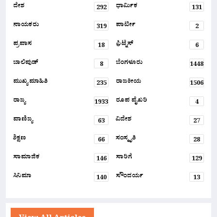
ದೇಶ
ಧಾರ್ಮಿಕ
292
131
ನಾಯಕರು
ಪಾರ್ಟೀ
319
2
ಪ್ರವಾಸ
ಫ಼ಿಟ್ನೆಸ್
18
6
ಬಾಲಿವುಡ್
ಬೆಂಗಳೂರು
8
1448
ಮುಖ್ಯ ಮಾಹಿತಿ
ರಾಜಕೀಯ
235
1506
ರಾಜ್ಯ
ರೂಪ ವೈಖರಿ
1933
4
ವಾಣಿಜ್ಯ
ವಿದೇಶ
63
27
ಶಿಕ್ಷಣ
ಸಂಸ್ಕೃತಿ
66
28
ಸಾಮಾಜಿಕ
ಸಾರಿಗೆ
146
129
ಸಿನಿಮಾ
ಸೌಂದರ್ಯ
140
13