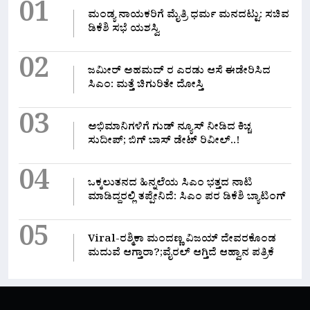
01
ಮಂಡ್ಯ ನಾಯಕರಿಗೆ ಮೈತ್ರಿ ಧರ್ಮ ಮನದಟ್ಟು: ಸಚಿವ
ಡಿಕೆಶಿ ಸಭೆ ಯಶಸ್ವಿ
02
ಜಮೀರ್ ಅಹಮದ್ ರ ಎರಡು ಆಸೆ ಈಡೇರಿಸಿದ
ಸಿಎಂ: ಮತ್ತೆ ಚಿಗುರಿತೇ ದೋಸ್ತಿ
03
ಅಭಿಮಾನಿಗಳಿಗೆ ಗುಡ್ ನ್ಯೂಸ್ ನೀಡಿದ ಕಿಚ್ಚ
ಸುದೀಪ್; ಬಿಗ್ ಬಾಸ್ ಡೇಟ್ ರಿವೀಲ್..!
04
ಒಕ್ಕಲುತನದ ಹಿನ್ನಲೆಯ ಸಿಎಂ ಭತ್ತದ ನಾಟಿ
ಮಾಡಿದ್ದರಲ್ಲಿ‌ ತಪ್ಪೇನಿದೆ: ಸಿಎಂ ಪರ ಡಿಕೆಶಿ ಬ್ಯಾಟಿಂಗ್
05
Viral-ರಶ್ಮಿಕಾ ಮಂದಣ್ಣ ವಿಜಯ್ ದೇವರಕೊಂಡ
ಮದುವೆ ಆಗ್ತಾರಾ?;ವೈರಲ್ ಆಗ್ತಿದೆ ಆಹ್ವಾನ ಪತ್ರಿಕೆ