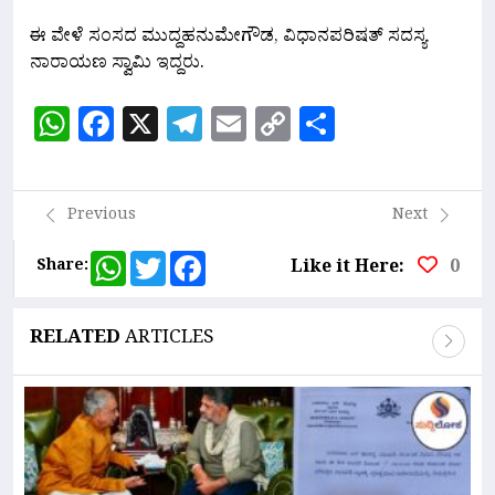
ಈ ವೇಳೆ ಸಂಸದ ಮುದ್ದಹನುಮೇಗೌಡ, ವಿಧಾನಪರಿಷತ್ ಸದಸ್ಯ
ನಾರಾಯಣ ಸ್ವಾಮಿ ಇದ್ದರು.
WhatsApp
Facebook
X
Telegram
Email
Copy
Share
Link
Previous
Next
WhatsApp
Twitter
Facebook
Share:
Like it Here:
0
RELATED
ARTICLES