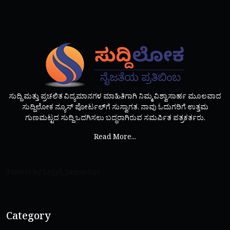
ಸುದ್ದಿ ಮತ್ತು ಪ್ರಚಲಿತ ವಿದ್ಯಮಾನಗಳ ಮಾಹಿತಿಗಾಗಿ ನಿಮ್ಮ ವಿಶ್ವಾಸಾರ್ಹ ಮೂಲವಾದ
ಸುದ್ದಿಲೋಕ ನ್ಯೂಸ್ ಪೋರ್ಟಲ್‌ಗೆ ಸುಸ್ವಾಗತ. ನಾವು ಓದುಗರಿಗೆ ಉತ್ತಮ
ಗುಣಮಟ್ಟದ ಸುದ್ದಿ ಒದಗಿಸಲು ಬದ್ಧರಾಗಿರುವ ಸಮರ್ಪಿತ ಪತ್ರಕರ್ತರು.
Read More...
Tweets by Legal_Samachar
Category