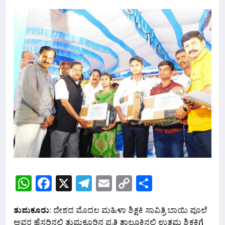
WhatsApp
Facebook
X
Telegram
Email
Copy
Share
Link
ತುಮಕೂರು
: ದೇಶದ ಮೊದಲ‌ ಮಹಿಳಾ ಶಿಕ್ಷಕಿ ಸಾವಿತ್ರಿ ಬಾಯಿ ಪೂಲೆ
ಅವರ ಹೆಸರಿನಲ್ಲಿ ತುಮಕೂರಿನ ಪ್ರತಿ ತಾಲೂಕಿನಲ್ಲಿ ಉತ್ತಮ ಶಿಕ್ಷಕಿಗೆ