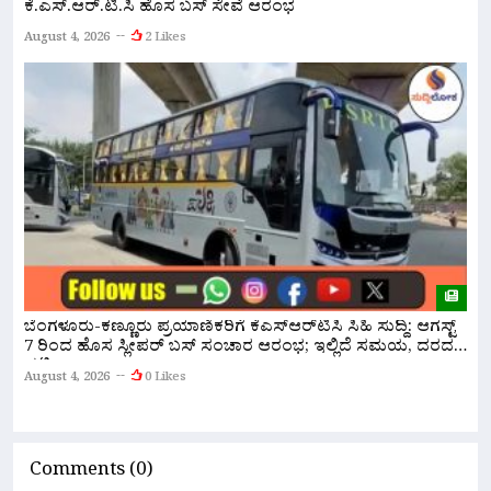
ಕೆ.ಎಸ್.ಆರ್.ಟಿ.ಸಿ ಹೊಸ ಬಸ್ ಸೇವೆ ಆರಂಭ
ನ
ಇ
August 4, 2026
2 Likes
A
ಬೆಂಗಳೂರು-ಕಣ್ಣೂರು ಪ್ರಯಾಣಿಕರಿಗೆ ಕೆಎಸ್‌ಆರ್‌ಟಿಸಿ ಸಿಹಿ ಸುದ್ದಿ: ಆಗಸ್ಟ್
ಸ
7 ರಿಂದ ಹೊಸ ಸ್ಲೀಪರ್ ಬಸ್ ಸಂಚಾರ ಆರಂಭ; ಇಲ್ಲಿದೆ ಸಮಯ, ದರದ
ಸ
ಪಟ್ಟಿ!
August 4, 2026
0 Likes
A
Comments (0)