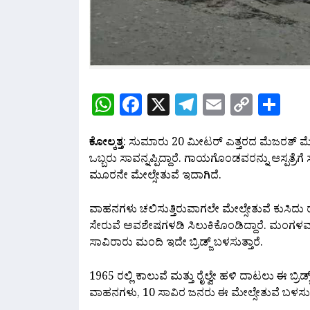
WhatsApp
Facebook
X
Telegram
Email
Copy
Sh
Link
ಕೋಲ್ಕತ್ತ
: ಸುಮಾರು 20 ಮೀಟರ್ ಎತ್ತರದ ಮೆಜರತ್ ಮೇಲ್ಸ
ಒಬ್ಬರು ಸಾವನ್ನಪ್ಪಿದ್ದಾರೆ. ಗಾಯಗೊಂಡವರನ್ನು ಆಸ್ಪತ್ರೆಗೆ
ಮೂರನೇ ಮೇಲ್ಸೇತುವೆ ಇದಾಗಿದೆ.
ವಾಹನಗಳು ಚಲಿಸುತ್ತಿರುವಾಗಲೇ ಮೇಲ್ಸೇತುವೆ ಕುಸಿದು ರ
ಸೇರುವೆ ಅವಶೇಷಗಳಡಿ ಸಿಲುಕಿಕೊಂಡಿದ್ದಾರೆ. ಮಂಗಳವ
ಸಾವಿರಾರು ಮಂದಿ ಇದೇ ಬ್ರಿಡ್ಜ್ ಬಳಸುತ್ತಾರೆ.
1965 ರಲ್ಲಿ ಕಾಲುವೆ ಮತ್ತು ರೈಲ್ವೇ ಹಳಿ ದಾಟಲು ಈ ಬ್ರಿ
ವಾಹನಗಳು, 10 ಸಾವಿರ ಜನರು ಈ ಮೇಲ್ಸೇತುವೆ ಬಳಸುತ್