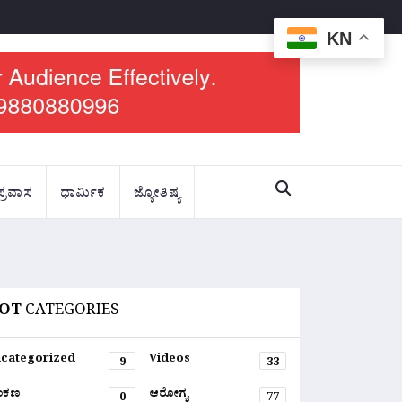
KN
ಪ್ರವಾಸ
ಧಾರ್ಮಿಕ
ಜ್ಯೋತಿಷ್ಯ
OT
CATEGORIES
categorized
Videos
9
33
ಂಕಣ
ಆರೋಗ್ಯ
0
77