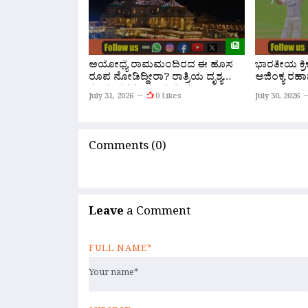
ಅಯೋಧ್ಯೆ ರಾಮಮಂದಿರದ ಈ ಹೊಸ
ಭಾರತೀಯ ಕ್ರಿಕೆ
ರೂಪ ನೋಡಿದ್ದೀರಾ? ರಾತ್ರಿಯ ದೃಶ್ಯ
ಅಜಿಂಕ್ಯ ರಹಾನೆ
ಕಂಡು ಭಕ್ತರು ಮಂತ್ರಮುಗ್ಧ!
July 31, 2026
0 Likes
July 30, 2026
Comments (0)
Leave
a Comment
FULL NAME*