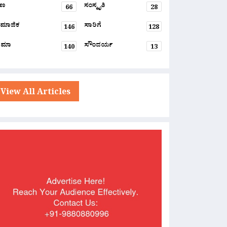
್ಷಣ
ಸಂಸ್ಕೃತಿ
66
28
ಮಾಜಿಕ
ಸಾರಿಗೆ
146
128
ನಿಮಾ
ಸೌಂದರ್ಯ
140
13
View All Articles