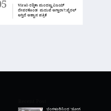
05
Viral-ರಶ್ಮಿಕಾ ಮಂದಣ್ಣ ವಿಜಯ್
ದೇವರಕೊಂಡ ಮದುವೆ ಆಗ್ತಾರಾ?;ವೈರಲ್
ಆಗ್ತಿದೆ ಆಹ್ವಾನ ಪತ್ರಿಕೆ
Recent Post
ಬೆಂಗಳೂರಿನಿಂದ ‘ಜೋಗ