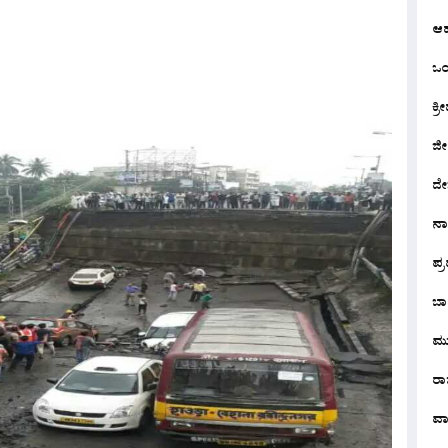
ಆ
ಒಂದ
ಕ್ರೀ
ಜೀ
ದೇ
ನ
ಪ್
ಬಾ
ಮು
ರಾಜ
ವಾ