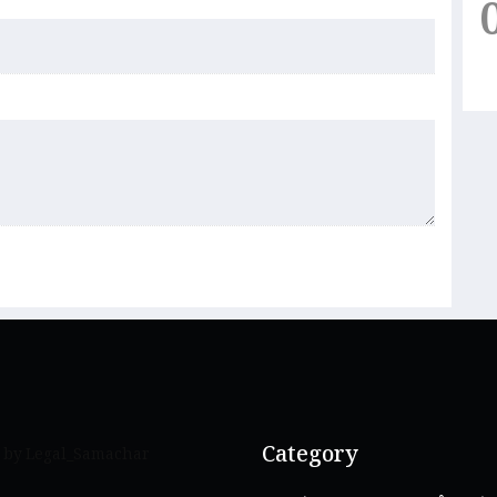
Category
 by Legal_Samachar