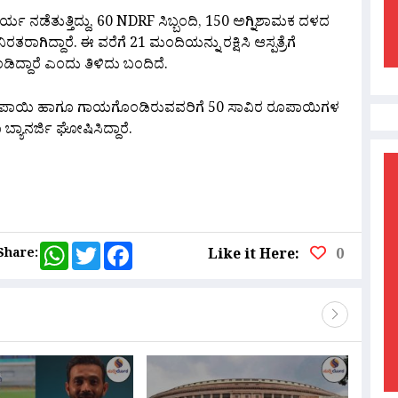
ಯ ನಡೆತುತ್ತಿದ್ದು, 60 NDRF ಸಿಬ್ಬಂದಿ, 150 ಅಗ್ನಿಶಾಮಕ ದಳದ
ರಾಗಿದ್ದಾರೆ‌. ಈ ವರೆಗೆ 21 ಮಂದಿಯನ್ನು ರಕ್ಷಿಸಿ ಆಸ್ಪತ್ರೆಗೆ
ಿದ್ದಾರೆ ಎಂದು ತಿಳಿದು ಬಂದಿದೆ.
್ಷ ರೂಪಾಯಿ ಹಾಗೂ ಗಾಯಗೊಂಡಿರುವವರಿಗೆ 50 ಸಾವಿರ ರೂಪಾಯಿಗಳ
ಯಾನರ್ಜಿ ಘೋಷಿಸಿದ್ದಾರೆ.
are
WhatsApp
Twitter
Facebook
Share:
Like it Here:
0