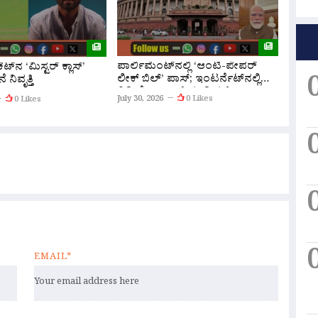
ಪಾರ್ಲಿಮೆಂಟ್‌ನಲ್ಲಿ ‘ಆಂಟಿ-ಪೇಪರ್
ಟ್‌ನ ‘ಮಿಸ್ಟರ್ ಕ್ಲಾಸ್’
ಪೇಪರ್
ಲೀಕ್ ಬಿಲ್’ ಪಾಸ್; ಇಂಟರ್ನೆಟ್‌ನಲ್ಲಿ
 ನಿವೃತ್ತಿ
ಲೋಕಸಭ
ವಿಡಿಯೋ ಡ್ರಾಪ್ ಮಾಡಿದ ಪಿಎಂ
‘ಪರೀಕ್
July 30, 2026
0 Likes
0 Likes
July 30,
ಮೋದಿ!
EMAIL*