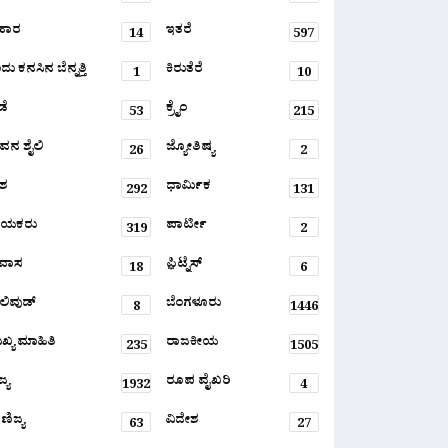
ಹಾರ
ಇತರೆ
14
597
ು ಕನಸಿನ ಬೆನ್ನತ್ತಿ
ಕಿರುತೆರೆ
1
10
ಡೆ
ಕ್ರೈಂ
53
215
ವನ ಶೈಲಿ
ಜ್ಯೋತಿಷ್ಯ
26
2
ಶ
ಧಾರ್ಮಿಕ
292
131
ಾಯಕರು
ಪಾರ್ಟೀ
319
2
ರವಾಸ
ಫ಼ಿಟ್ನೆಸ್
18
6
ಲಿವುಡ್
ಬೆಂಗಳೂರು
8
1446
ಖ್ಯ ಮಾಹಿತಿ
ರಾಜಕೀಯ
235
1505
್ಯ
ರೂಪ ವೈಖರಿ
1932
4
ಣಿಜ್ಯ
ವಿದೇಶ
63
27