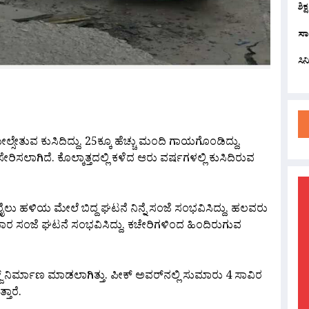
ಶಿಕ
ಸಾ
ಸಿ
are
ೇತುವ ಕುಸಿದಿದ್ದು, 25ಕ್ಕೂ ಹೆಚ್ಚು ಮಂದಿ ಗಾಯಗೊಂಡಿದ್ದು,
 ಸೇರಿಸಲಾಗಿದೆ. ಕೊಲ್ಕಾತ್ತದಲ್ಲಿ ಕಳೆದ ಆರು ವರ್ಷಗಳಲ್ಲಿ ಕುಸಿದಿರುವ
ೈಲು ಹಳಿಯ ಮೇಲೆ ಬಿದ್ದ ಘಟನೆ ನಿನ್ನೆ ಸಂಜೆ ಸಂಭವಿಸಿದ್ದು, ಹಲವರು
ಾರ ಸಂಜೆ ಘಟನೆ ಸಂಭವಿಸಿದ್ದು, ಕಚೇರಿಗಳಿಂದ ಹಿಂದಿರುಗುವ
ಡ್ಜ್ ನಿರ್ಮಾಣ ಮಾಡಲಾಗಿತ್ತು. ಪೀಕ್ ಅವರ್‌ನಲ್ಲಿ ಸುಮಾರು 4 ಸಾವಿರ
ತಾರೆ.