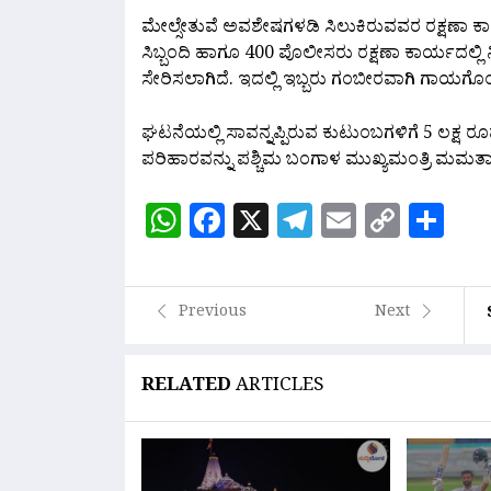
ಮೇಲ್ಸೇತುವೆ ಅವಶೇಷಗಳಡಿ ಸಿಲುಕಿರುವವರ ರಕ್ಷಣಾ ಕಾರ್
ಸಿಬ್ಬಂದಿ ಹಾಗೂ 400 ಪೊಲೀಸರು ರಕ್ಷಣಾ ಕಾರ್ಯದಲ್ಲಿ ನಿರತ
ಸೇರಿಸಲಾಗಿದೆ. ಇದಲ್ಲಿ ಇಬ್ಬರು ಗಂಬೀರವಾಗಿ ಗಾಯಗೊಂಡ
ಘಟನೆಯಲ್ಲಿ ಸಾವನ್ನಪ್ಪಿರುವ ಕುಟುಂಬಗಳಿಗೆ 5 ಲಕ
ಪರಿಹಾರವನ್ನು ಪಶ್ಚಿಮ ಬಂಗಾಳ ಮುಖ್ಯಮಂತ್ರಿ ಮಮತಾ ಬ್
WhatsApp
Facebook
X
Telegram
Email
Copy
Sh
Link
Previous
Next
RELATED
ARTICLES