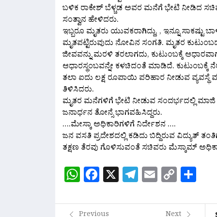
ಬಳಿಕ ರಾಕೇಶ್ ಬೆಳ್ಚಡ ಅವರ ಮನೆಗೆ ಭೇಟಿ ನೀಡಿದ ಸ
ಸಂತ್ವಾನ ಹೇಳಿದರು.
ಇಬ್ಬರೂ ಮೃತರು ಯುವಕರಾಗಿದ್ದು, , ಇನ್ನೂ ಸಾಕಷ್ಟು ಬ
ಮೃತಪಟ್ಟಿರುವುದು ನೋವಿನ ಸಂಗತಿ. ಮೃತರ ಕುಟುಂಬದ
ಜೀವವನ್ನು ಮರಳಿ ತರಲಾಗದು, ಕುಟುಂಬಕ್ಕೆ ಆಧಾರವ
ಆಧಾರಸ್ಥಂಬವನ್ನೇ ಕಳಚಿದಂತೆ ಮಾಡಿದೆ. ಕುಟುಂಬಕ್ಕೆ
ತಲಾ ಐದು ಲಕ್ಷ ರೂಪಾಯಿ ಪರಿಹಾರ ನೀಡುವ ವ್ಯವಸ್ಥ
ತಿಳಿಸಿದರು.
ಮೃತರ ಮನೆಗಳಿಗೆ ಭೇಟಿ ನೀಡುವ ಸಂದರ್ಭದಲ್ಲಿ ಮಾಜಿ ಸಚ
ಜನಾರ್ಧನ ತೋನ್ಸೆ ಭಾಗವಹಿಸಿದ್ದರು.
….ಮೇಸ್ಕಾ ಅಧಿಕಾರಿಗಳಿಗೆ ನಿರ್ದೇಶನ ….
ಜನ ವಸತಿ ಪ್ರದೇಶದಲ್ಲಿ ಕಡಿದು ಬಿದ್ದಿರುವ ವಿದ್ಯುತ್‌
ತಕ್ಷಣ ತೆರವು ಗೊಳಿಸುವಂತೆ ಸಚಿವರು ಮೆಸ್ಕಾಮ್ ಅಧಿಕಾ
WhatsApp
Facebook
X
Telegram
Email
Copy
Sh
Link
Previous
Next