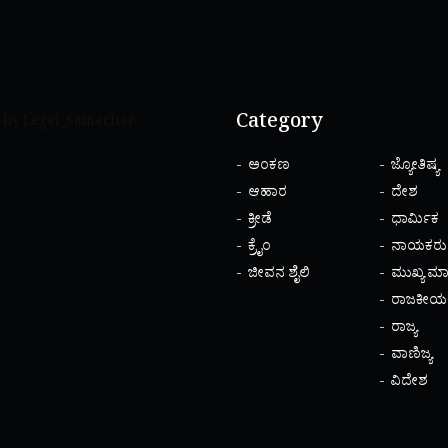
Category
 by Legal_Samachar
ಅಂಕಣ
ಜ್ಯೋತಿಷ್ಯ
ಆಹಾರ
ದೇಶ
ಕ್ರೀಡೆ
ಧಾರ್ಮಿಕ
ಕ್ರೈಂ
ನಾಯಕರು
ಜೀವನ ಶೈಲಿ
ಮುಖ್ಯ ಮಾ
ರಾಜಕೀಯ
ರಾಜ್ಯ
ವಾಣಿಜ್ಯ
ವಿದೇಶ