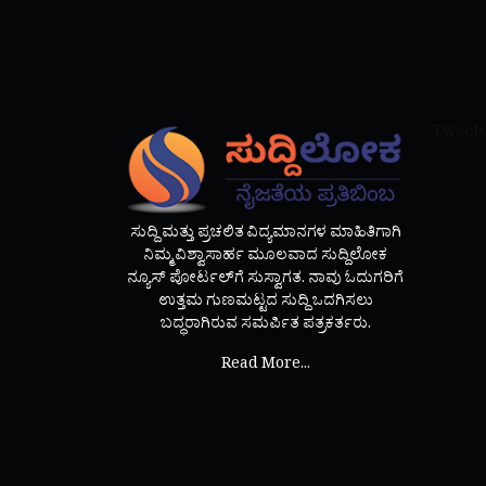
Tweets
ಸುದ್ದಿ ಮತ್ತು ಪ್ರಚಲಿತ ವಿದ್ಯಮಾನಗಳ ಮಾಹಿತಿಗಾಗಿ
ನಿಮ್ಮ ವಿಶ್ವಾಸಾರ್ಹ ಮೂಲವಾದ ಸುದ್ದಿಲೋಕ
ನ್ಯೂಸ್ ಪೋರ್ಟಲ್‌ಗೆ ಸುಸ್ವಾಗತ. ನಾವು ಓದುಗರಿಗೆ
ಉತ್ತಮ ಗುಣಮಟ್ಟದ ಸುದ್ದಿ ಒದಗಿಸಲು
ಬದ್ಧರಾಗಿರುವ ಸಮರ್ಪಿತ ಪತ್ರಕರ್ತರು.
Read More...