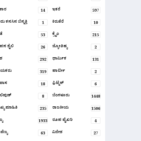
ಹಾರ
ಇತರೆ
14
597
ು ಕನಸಿನ ಬೆನ್ನತ್ತಿ
ಕಿರುತೆರೆ
1
10
ಡೆ
ಕ್ರೈಂ
53
215
ವನ ಶೈಲಿ
ಜ್ಯೋತಿಷ್ಯ
26
2
ಶ
ಧಾರ್ಮಿಕ
292
131
ಾಯಕರು
ಪಾರ್ಟೀ
319
2
ರವಾಸ
ಫ಼ಿಟ್ನೆಸ್
18
6
ಲಿವುಡ್
ಬೆಂಗಳೂರು
8
1448
ಖ್ಯ ಮಾಹಿತಿ
ರಾಜಕೀಯ
235
1506
್ಯ
ರೂಪ ವೈಖರಿ
1933
4
ಣಿಜ್ಯ
ವಿದೇಶ
63
27