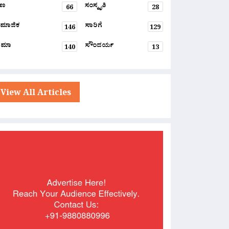
್ಷಣ
ಸಂಸ್ಕೃತಿ
66
28
ಮಾಜಿಕ
ಸಾರಿಗೆ
146
129
ನಿಮಾ
ಸೌಂದರ್ಯ
140
13
View All Articles