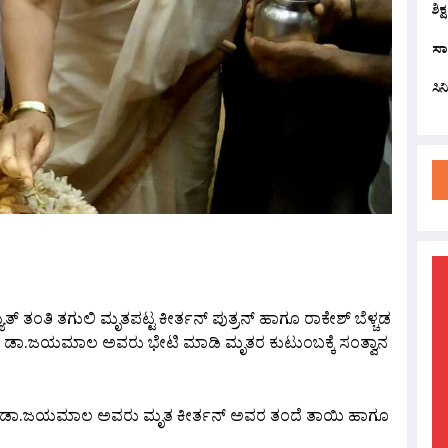
ಶಿಕ
ಸಾ
ಸಿ
are
ುತ್ ತಂತಿ ತಗುಲಿ ಮೃತಪಟ್ಟ ಕೀರ್ತನ್ ಪುತ್ರನ್ ಹಾಗೂ ರಾಕೇಶ್ ಬೆಳ್ಚಡ
ವೆ ಡಾ.ಜಯಮಾಲ ಅವರು ಭೇಟಿ ಮಾಡಿ ಮೃತರ ಕುಟುಂಬಕ್ಕೆ ಸಂತ್ವಾನ
ಿವೆ ಡಾ.ಜಯಮಾಲ ಅವರು ಮೃತ ಕೀರ್ತನ್ ಅವರ ತಂದೆ ತಾಯಿ ಹಾಗೂ