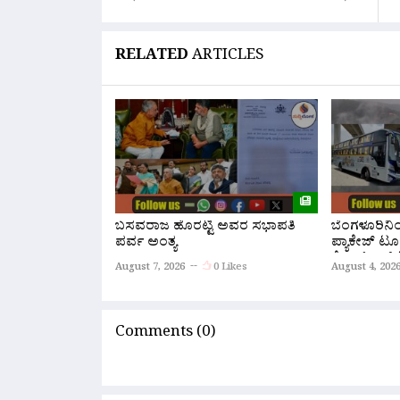
RELATED
ARTICLES
ಬಸವರಾಜ ಹೊರಟ್ಟಿ ಅವರ ಸಭಾಪತಿ
ಬೆಂಗಳೂರಿನ
ಪರ್ವ ಅಂತ್ಯ
ಪ್ಯಾಕೇಜ್ ಟೂ
ಕೆ.ಎಸ್.ಆರ್.
August 7, 2026
0 Likes
August 4, 202
ಆರಂಭ
Comments (0)