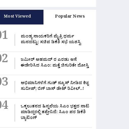
Most Viewed
Popular News
01
ಮಂಡ್ಯ ನಾಯಕರಿಗೆ ಮೈತ್ರಿ ಧರ್ಮ
ಮನದಟ್ಟು: ಸಚಿವ ಡಿಕೆಶಿ ಸಭೆ ಯಶಸ್ವಿ
02
ಜಮೀರ್ ಅಹಮದ್ ರ ಎರಡು ಆಸೆ
ಈಡೇರಿಸಿದ ಸಿಎಂ: ಮತ್ತೆ ಚಿಗುರಿತೇ ದೋಸ್ತಿ
ಸ
ಲರೂ ಒಂದೇ ತಂಡ, ಸಿದ್ದರಾಮಯ್ಯ
ನನಗೂ ನೋವಾಗಿರಲಿಲ್ಲವೇ?”:
03
ೆ ಯಾವುದೇ
ಅಸಮಾಧಾನಿತ ಶಾಸಕರಿಗೆ ಹಳೇ
ಅಭಿಮಾನಿಗಳಿಗೆ ಗುಡ್ ನ್ಯೂಸ್ ನೀಡಿದ ಕಿಚ್ಚ
ಜ
ನವಿಲ್ಲ!”: ಸಿಎಂ ಡಿಕೆಶಿ
ಇತಿಹಾಸ ನೆನಪಿಸಿದ ಸಿಎಂ
A
4, 2026
0 Likes
August 4, 2026
0 Likes
ಸುದೀಪ್; ಬಿಗ್ ಬಾಸ್ ಡೇಟ್ ರಿವೀಲ್..!
04
ಒಕ್ಕಲುತನದ ಹಿನ್ನಲೆಯ ಸಿಎಂ ಭತ್ತದ ನಾಟಿ
ಮಾಡಿದ್ದರಲ್ಲಿ‌ ತಪ್ಪೇನಿದೆ: ಸಿಎಂ ಪರ ಡಿಕೆಶಿ
ಬ್ಯಾಟಿಂಗ್