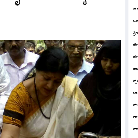
ಆ
ಒಂದ
ಕ್ರೀ
ಜೀ
ದೇ
ನ
ಪ್
ಬಾ
ಮು
ರಾಜ
ವಾ