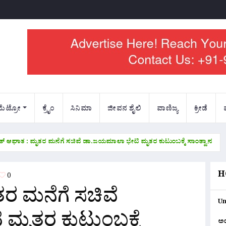
ಮೆಟ್ರೋ
ಕ್ರೈಂ
ಸಿನಿಮಾ
ಜೀವನ ಶೈಲಿ
ವಾಣಿಜ್ಯ
ಕ್ರೀಡೆ
ಯುತ್ ಆಘಾತ : ಮೃತರ ಮನೆಗೆ ಸಚಿವೆ ಡಾ.ಜಯಮಾಲಾ ಭೇಟಿ ಮೃತರ ಕುಟುಂಬಕ್ಕೆ ಸಾಂತ್ವಾನ
H
0
ತರ ಮನೆಗೆ ಸಚಿವೆ
Un
ಮೃತರ ಕುಟುಂಬಕ್ಕೆ
ಅ