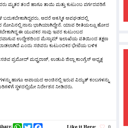
ಚಿವರು ಮೃತರ ತಂದೆ ಹಾಗೂ ತಾಯಿ ಮತ್ತು ಕುಟುಂಬ ವರ್ಗದವರಿಗೆ
ಾಳಿ ಬದುಕಬೇಕಾಗಿದ್ದವರು, ಆದರೆ ಆಕಸ್ಮಿಕ ಅವಘಡದಲ್ಲಿ
 ನೋವಿನಲ್ಲಿ ನಾನು ಭಾಗಿಯಾಗಿದ್ದೇನೆ. ಯಾವ ರೀತಿಯಲ್ಲೂ ಹೋದ
ಾಗಬೇಕಾಗಿದ್ದ ಈ ಯುವಕರ ಸಾವು ಇವರ ಕುಟುಂಬದ
 ನೆರವಾಗುವ ಉದ್ದೇಶದಿಂದ ಮೆಸ್ಕಾಮ್ ಇಲಾಖೆಯ ವತಿಯಿಂದ ತಕ್ಷಣ
ೆ ಮಾಡಲಾಗಿದೆ ಎಂದು ಸಚಿವರು ಕುಟುಂಬಿಕರ ಭೇಟಿಯ ಬಳಿಕ
ಿವ ಪ್ರಮೋದ್ ಮಧ್ವರಾಜ್, ಉಡುಪಿ ಜಿಲ್ಲಾ ಕಾಂಗ್ರೆಸ್ ಅಧ್ಯಕ್ಷ
 ತಂತಿಗಳನ್ನು ಹಾಗೂ ಅಪಾಯದ ಅಂಚಿನಲ್ಲಿ ಇರುವ ವಿದ್ಯುತ್ ಕಂಬಗಳನ್ನು
ರಿಗಳಿಗೆ ಸ್ಥಳದಲ್ಲಿಯೇ ನಿರ್ದೇಶನ ನೀಡಿದರು.
are
WhatsApp
Twitter
Facebook
Share:
Like it Here:
0