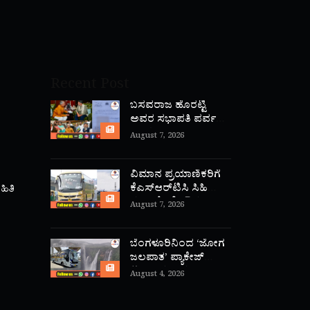
Recent Post
ಬಸವರಾಜ ಹೊರಟ್ಟಿ
ಅವರ ಸಭಾಪತಿ ಪರ್ವ
ಅಂತ್ಯ
August 7, 2026
ವಿಮಾನ ಪ್ರಯಾಣಿಕರಿಗೆ
ಕೆಎಸ್‌ಆರ್‌ಟಿಸಿ ಸಿಹಿ
ಹಿತಿ
ಸುದ್ದಿ: ಕೆಂಪೇಗೌಡ
August 7, 2026
ಏರ್‌ಪೋರ್ಟ್‌ನಿಂದ
ಕೋಯಿಕೋಡ್‌ಗೆ ನೇರ
‘ಫ್ಲೈ ಬಸ್’ ಸಾರಿಗೆ
ಬೆಂಗಳೂರಿನಿಂದ ‘ಜೋಗ
ಆರಂಭ!
ಜಲಪಾತ’ ಪ್ಯಾಕೇಜ್
ಟೂರ್ ಪ್ರವಾಸ:
August 4, 2026
ಕೆ.ಎಸ್.ಆರ್.ಟಿ.ಸಿ ಹೊಸ
ಬಸ್ ಸೇವೆ ಆರಂಭ