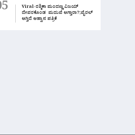
05
Viral-ರಶ್ಮಿಕಾ ಮಂದಣ್ಣ ವಿಜಯ್
ದೇವರಕೊಂಡ ಮದುವೆ ಆಗ್ತಾರಾ?;ವೈರಲ್
ಆಗ್ತಿದೆ ಆಹ್ವಾನ ಪತ್ರಿಕೆ