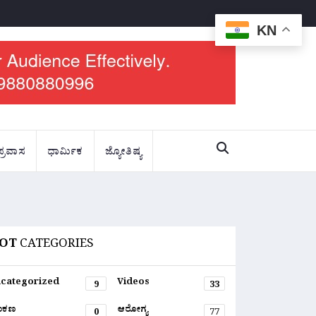
KN
ಪ್ರವಾಸ
ಧಾರ್ಮಿಕ
ಜ್ಯೋತಿಷ್ಯ
OT
CATEGORIES
categorized
Videos
9
33
ಂಕಣ
ಆರೋಗ್ಯ
0
77