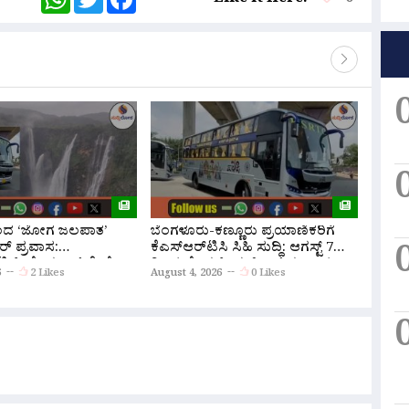
ಿಂದ ‘ಜೋಗ ಜಲಪಾತ’
ಬೆಂಗಳೂರು-ಕಣ್ಣೂರು ಪ್ರಯಾಣಿಕರಿಗೆ
ನಾವೆಲ್
ರ್ ಪ್ರವಾಸ:
ಕೆಎಸ್‌ಆರ್‌ಟಿಸಿ ಸಿಹಿ ಸುದ್ದಿ: ಆಗಸ್ಟ್ 7
ಅವರಿಗ
ಟಿ.ಸಿ ಹೊಸ ಬಸ್ ಸೇವೆ
ರಿಂದ ಹೊಸ ಸ್ಲೀಪರ್ ಬಸ್ ಸಂಚಾರ
ಅಸಮಾಧಾ
6
2 Likes
August 4, 2026
0 Likes
August 
ಆರಂಭ; ಇಲ್ಲಿದೆ ಸಮಯ, ದರದ ಪಟ್ಟಿ!
ಸ್ಪಷ್ಟನೆ