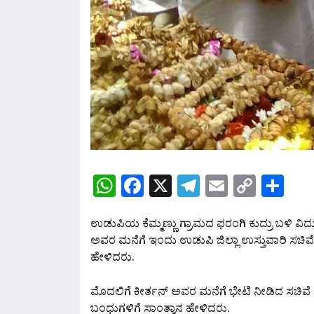
WhatsApp
Facebook
X
Telegram
Email
Copy
Sh
Link
ಉಡುಪಿಯ ಕೆಮ್ಮಣ್ಣು ಗ್ರಾಮದ ಫರಂಗಿ ಕುದ್ರು ಬಳಿ ವಿದ್ಯ
ಅವರ ಮನೆಗೆ ಇಂದು ಉಡುಪಿ ಜಿಲ್ಲಾ ಉಸ್ತುವಾರಿ ಸಚಿ
ಹೇಳಿದರು.
ಮೊದಲಿಗೆ ಕೀರ್ತನ್ ಅವರ ಮನೆಗೆ ಭೇಟಿ ನೀಡಿದ ಸಚ
ಬಂಧುಗಳಿಗೆ ಸಾಂತ್ವಾನ ಹೇಳಿದರು.