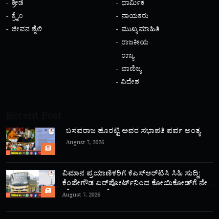
ಕ್ರೀಡೆ
ಧಾರ್ಮಿಕ
ಕ್ರೈಂ
ನಾಯಕರು
ಜೀವನ ಶೈಲಿ
ಮುಖ್ಯ ಮಾಹಿತಿ
ರಾಜಕೀಯ
ರಾಜ್ಯ
ವಾಣಿಜ್ಯ
ವಿದೇಶ
Recent Post
ಬಸವರಾಜ ಹೊರಟ್ಟಿ ಅವರ ಸಭಾಪತಿ ಪರ್ವ ಅಂತ್ಯ
August 7, 2026
ವಿಮಾನ ಪ್ರಯಾಣಿಕರಿಗೆ ಕೆಎಸ್‌ಆರ್‌ಟಿಸಿ ಸಿಹಿ ಸುದ್ದಿ:
ಕೆಂಪೇಗೌಡ ಏರ್‌ಪೋರ್ಟ್‌ನಿಂದ ಕೋಯಿಕೋಡ್‌ಗೆ ನೇರ
‘ಫ್ಲೈ ಬಸ್’ ಸಾರಿಗೆ ಆರಂಭ!
August 7, 2026