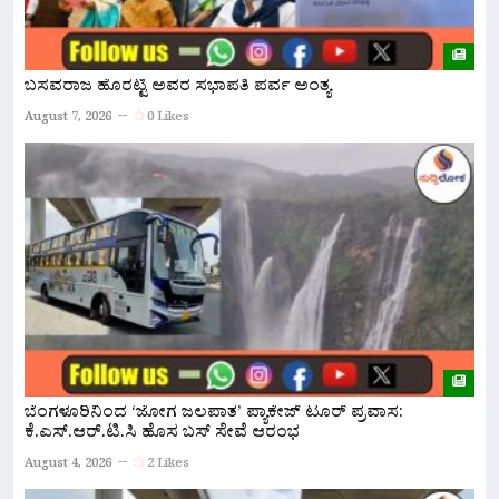
ಬಸವರಾಜ ಹೊರಟ್ಟಿ ಅವರ ಸಭಾಪತಿ ಪರ್ವ ಅಂತ್ಯ
ನ
ಅ
August 7, 2026
0 Likes
A
ಬೆಂಗಳೂರಿನಿಂದ ‘ಜೋಗ ಜಲಪಾತ’ ಪ್ಯಾಕೇಜ್ ಟೂರ್ ಪ್ರವಾಸ:
ಕೆ.ಎಸ್.ಆರ್.ಟಿ.ಸಿ ಹೊಸ ಬಸ್ ಸೇವೆ ಆರಂಭ
ನ
ಇ
August 4, 2026
2 Likes
A