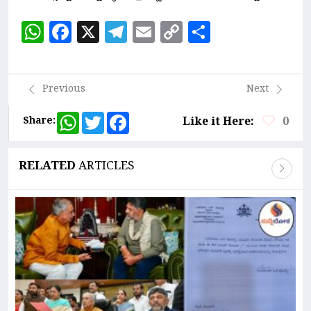
WhatsApp
Facebook
X
Telegram
Email
Copy
Share
Link
Previous
Next
WhatsApp
Twitter
Facebook
Share:
Like it Here:
0
RELATED
ARTICLES