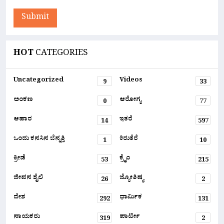
Submit
HOT
CATEGORIES
Uncategorized
Videos
9
33
ಅಂಕಣ
ಆರೋಗ್ಯ
0
77
ಆಹಾರ
ಇತರೆ
14
597
ಒಂದು ಕನಸಿನ ಬೆನ್ನತ್ತಿ
ಕಿರುತೆರೆ
1
10
ಕ್ರೀಡೆ
ಕ್ರೈಂ
53
215
ಜೀವನ ಶೈಲಿ
ಜ್ಯೋತಿಷ್ಯ
26
2
ದೇಶ
ಧಾರ್ಮಿಕ
292
131
ನಾಯಕರು
ಪಾರ್ಟೀ
319
2