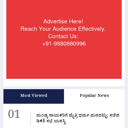
Most Viewed
Popular News
01
ಮಂಡ್ಯ ನಾಯಕರಿಗೆ ಮೈತ್ರಿ ಧರ್ಮ ಮನದಟ್ಟು: ಸಚಿವ
ಡಿಕೆಶಿ ಸಭೆ ಯಶಸ್ವಿ