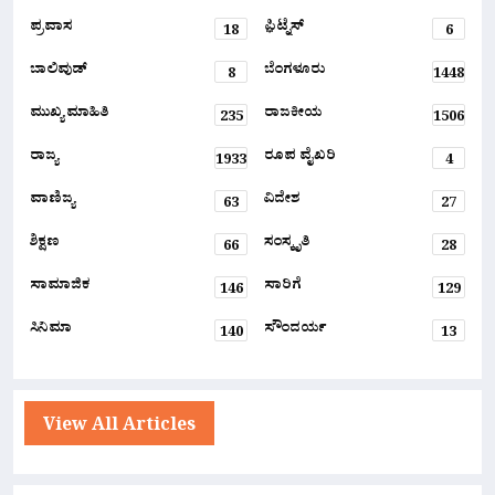
ಪ್ರವಾಸ
ಫ಼ಿಟ್ನೆಸ್
18
6
ಬಾಲಿವುಡ್
ಬೆಂಗಳೂರು
8
1448
ಮುಖ್ಯ ಮಾಹಿತಿ
ರಾಜಕೀಯ
235
1506
ರಾಜ್ಯ
ರೂಪ ವೈಖರಿ
1933
4
ವಾಣಿಜ್ಯ
ವಿದೇಶ
63
27
ಶಿಕ್ಷಣ
ಸಂಸ್ಕೃತಿ
66
28
ಸಾಮಾಜಿಕ
ಸಾರಿಗೆ
146
129
ಸಿನಿಮಾ
ಸೌಂದರ್ಯ
140
13
View All Articles