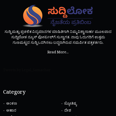
ಸುದ್ದಿ ಮತ್ತು ಪ್ರಚಲಿತ ವಿದ್ಯಮಾನಗಳ ಮಾಹಿತಿಗಾಗಿ ನಿಮ್ಮ ವಿಶ್ವಾಸಾರ್ಹ ಮೂಲವಾದ
ಸುದ್ದಿಲೋಕ ನ್ಯೂಸ್ ಪೋರ್ಟಲ್‌ಗೆ ಸುಸ್ವಾಗತ. ನಾವು ಓದುಗರಿಗೆ ಉತ್ತಮ
ಗುಣಮಟ್ಟದ ಸುದ್ದಿ ಒದಗಿಸಲು ಬದ್ಧರಾಗಿರುವ ಸಮರ್ಪಿತ ಪತ್ರಕರ್ತರು.
Read More...
Tweets by Legal_Samachar
Category
ಅಂಕಣ
ಜ್ಯೋತಿಷ್ಯ
ಆಹಾರ
ದೇಶ