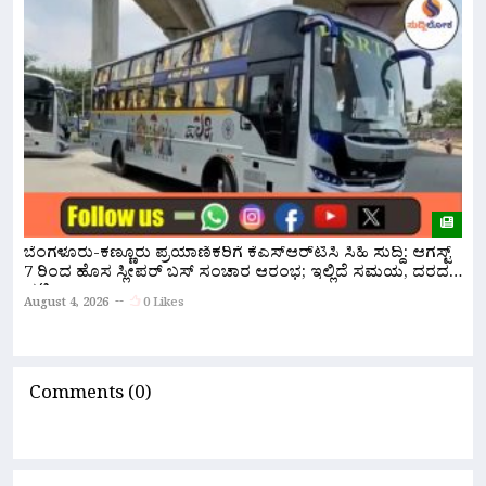
ಬೆಂಗಳೂರು-ಕಣ್ಣೂರು ಪ್ರಯಾಣಿಕರಿಗೆ ಕೆಎಸ್‌ಆರ್‌ಟಿಸಿ ಸಿಹಿ ಸುದ್ದಿ: ಆಗಸ್ಟ್
ಸ
7 ರಿಂದ ಹೊಸ ಸ್ಲೀಪರ್ ಬಸ್ ಸಂಚಾರ ಆರಂಭ; ಇಲ್ಲಿದೆ ಸಮಯ, ದರದ
ಸ
ಪಟ್ಟಿ!
August 4, 2026
0 Likes
A
Comments (0)