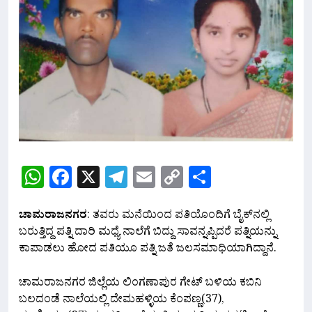
WhatsApp
Facebook
X
Telegram
Email
Copy
Share
Link
ಚಾಮರಾಜನಗರ
: ತವರು ಮನೆಯಿಂದ ಪತಿಯೊಂದಿಗೆ ಬೈಕ್‌ನಲ್ಲಿ
ಬರುತ್ತಿದ್ದ ಪತ್ನಿ ದಾರಿ ಮಧ್ಯೆ ನಾಲೆಗೆ ಬಿದ್ದು ಸಾವನ್ನಪ್ಪಿದರೆ ಪತ್ನಿಯನ್ನು
ಕಾಪಾಡಲು ಹೋದ ಪತಿಯೂ ಪತ್ನಿ ಜತೆ ಜಲಸಮಾಧಿಯಾಗಿದ್ದಾನೆ.
ಚಾಮರಾಜನಗರ ಜಿಲ್ಲೆಯ ಲಿಂಗಣಾಪುರ ಗೇಟ್ ಬಳಿಯ ಕಬಿನಿ
ಬಲದಂಡೆ ನಾಲೆಯಲ್ಲಿ ದೇಮಹಳ್ಳಿಯ ಕೆಂಪಣ್ಣ(37),