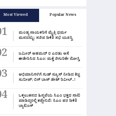
Most Viewed
Popular News
01
ಮಂಡ್ಯ ನಾಯಕರಿಗೆ ಮೈತ್ರಿ ಧರ್ಮ
ಮನದಟ್ಟು: ಸಚಿವ ಡಿಕೆಶಿ ಸಭೆ ಯಶಸ್ವಿ
02
ಜಮೀರ್ ಅಹಮದ್ ರ ಎರಡು ಆಸೆ
ಈಡೇರಿಸಿದ ಸಿಎಂ: ಮತ್ತೆ ಚಿಗುರಿತೇ ದೋಸ್ತಿ
03
ಅಭಿಮಾನಿಗಳಿಗೆ ಗುಡ್ ನ್ಯೂಸ್ ನೀಡಿದ ಕಿಚ್ಚ
ಸುದೀಪ್; ಬಿಗ್ ಬಾಸ್ ಡೇಟ್ ರಿವೀಲ್..!
04
ಒಕ್ಕಲುತನದ ಹಿನ್ನಲೆಯ ಸಿಎಂ ಭತ್ತದ ನಾಟಿ
ಮಾಡಿದ್ದರಲ್ಲಿ‌ ತಪ್ಪೇನಿದೆ: ಸಿಎಂ ಪರ ಡಿಕೆಶಿ
ಬ್ಯಾಟಿಂಗ್