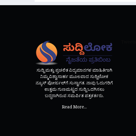
Tweets
ಸುದ್ದಿ ಮತ್ತು ಪ್ರಚಲಿತ ವಿದ್ಯಮಾನಗಳ ಮಾಹಿತಿಗಾಗಿ
ನಿಮ್ಮ ವಿಶ್ವಾಸಾರ್ಹ ಮೂಲವಾದ ಸುದ್ದಿಲೋಕ
ನ್ಯೂಸ್ ಪೋರ್ಟಲ್‌ಗೆ ಸುಸ್ವಾಗತ. ನಾವು ಓದುಗರಿಗೆ
ಉತ್ತಮ ಗುಣಮಟ್ಟದ ಸುದ್ದಿ ಒದಗಿಸಲು
ಬದ್ಧರಾಗಿರುವ ಸಮರ್ಪಿತ ಪತ್ರಕರ್ತರು.
Read More...