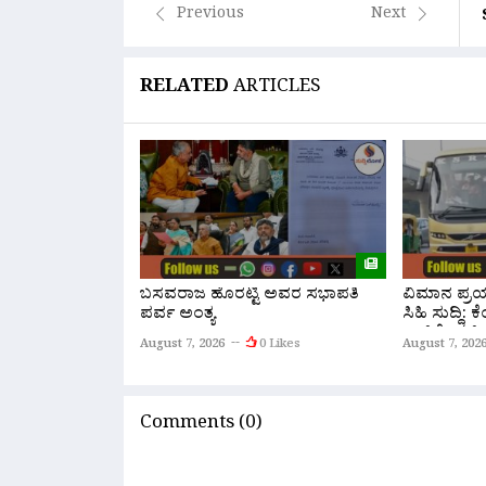
Previous
Next
RELATED
ARTICLES
ಬಸವರಾಜ ಹೊರಟ್ಟಿ ಅವರ ಸಭಾಪತಿ
ವಿಮಾನ ಪ್ರಯಾ
ಪರ್ವ ಅಂತ್ಯ
ಸಿಹಿ ಸುದ್ದಿ:
ಏರ್‌ಪೋರ್ಟ್
August 7, 2026
0 Likes
August 7, 202
ನೇರ ‘ಫ್ಲೈ ಬ
Comments (0)