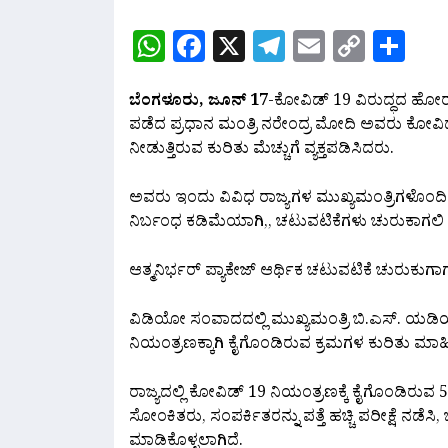
WhatsApp
Facebook
X
Telegram
Email
Copy
Sh
Link
ಬೆಂಗಳೂರು, ಜೂನ್ 17
-ಕೋವಿಡ್ 19 ವಿರುದ್ಧದ ಹೋರಾ
ಪಡೆದ ಪ್ರಧಾನ ಮಂತ್ರಿ ನರೇಂದ್ರ ಮೋದಿ ಅವರು ಕೋವಿಡ್
ನೀಡುತ್ತಿರುವ ಕುರಿತು ಮೆಚ್ಚುಗೆ ವ್ಯಕ್ತಪಡಿಸಿದರು.
ಅವರು ಇಂದು ವಿವಿಧ ರಾಜ್ಯಗಳ ಮುಖ್ಯಮಂತ್ರಿಗಳೊಂದಿಗೆ ನ
ನಿರ್ಬಂಧ ಕಡಿಮೆಯಾಗಿ,, ಚಟುವಟಿಕೆಗಳು ಚುರುಕಾಗಲಿ
ಆತ್ಮನಿರ್ಭರ್ ಪ್ಯಾಕೇಜ್ ಆರ್ಥಿಕ ಚಟುವಟಿಕೆ ಚುರುಕುಗಾ
ವಿಡಿಯೋ ಸಂವಾದದಲ್ಲಿ ಮುಖ್ಯಮಂತ್ರಿ ಬಿ.ಎಸ್. ಯಡಿಯ
ನಿಯಂತ್ರಣಕ್ಕಾಗಿ ಕೈಗೊಂಡಿರುವ ಕ್ರಮಗಳ ಕುರಿತು ಮಾಹ
ರಾಜ್ಯದಲ್ಲಿ ಕೋವಿಡ್ 19 ನಿಯಂತ್ರಣಕ್ಕೆ ಕೈಗೊಂಡಿರುವ 5 
ಸೋಂಕಿತರು, ಸಂಪರ್ಕಿತರನ್ನು ಪತ್ತೆ ಹಚ್ಚಿ ಪರೀಕ್ಷೆ ನಡೆಸಿ,
ಮಾಡಿಕೊಳ್ಳಲಾಗಿದೆ.