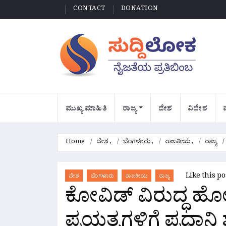
CONTACT
DONATION
ಮುಖ್ಯ ಮಾಹಿತಿ
ರಾಜ್ಯ
ದೇಶ
ವಿದೇಶ
Home
ದೇಶ
,
ಬೆಂಗಳೂರು
,
ರಾಜಕೀಯ
,
ರಾಜ್ಯ
Like this p
ದೇಶ
ಬೆಂಗಳೂರು
ರಾಜಕೀಯ
ರಾಜ್ಯ
ಕೋವಿಡ್ ವಿರುದ್ಧ ಹ
ಪ್ರಯತ್ನಗಳಿಗೆ ಪ್ರಧಾನಿ 