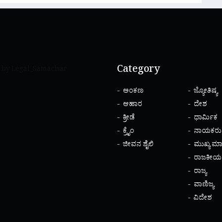
Category
 by Legal_Samachar
ಅಂಕಣ
ಜ್ಯೋತಿಷ್ಯ
ಆಹಾರ
ದೇಶ
ಕ್ರೀಡೆ
ಧಾರ್ಮಿಕ
ಕ್ರೈಂ
ನಾಯಕರು
ಜೀವನ ಶೈಲಿ
ಮುಖ್ಯ ಮಾ
ರಾಜಕೀಯ
ರಾಜ್ಯ
ವಾಣಿಜ್ಯ
ವಿದೇಶ