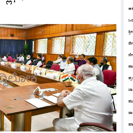
ಆ
ಒಂದ
ಕ್ರೀ
ಜೀ
ದೇ
ನ
ಪ್
ಬಾ
ಮು
ರಾಜ
ವಾ