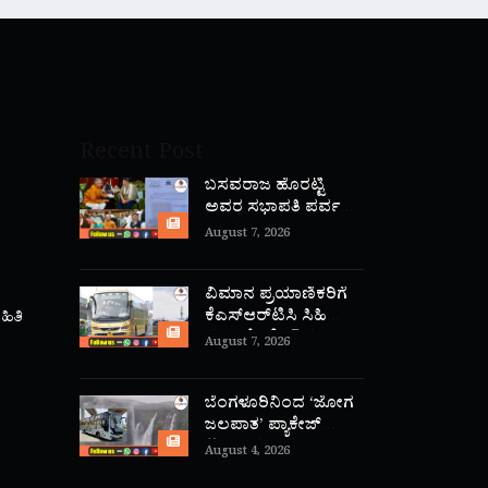
Recent Post
ಬಸವರಾಜ ಹೊರಟ್ಟಿ
ಅವರ ಸಭಾಪತಿ ಪರ್ವ
ಅಂತ್ಯ
August 7, 2026
ವಿಮಾನ ಪ್ರಯಾಣಿಕರಿಗೆ
ಕೆಎಸ್‌ಆರ್‌ಟಿಸಿ ಸಿಹಿ
ಹಿತಿ
ಸುದ್ದಿ: ಕೆಂಪೇಗೌಡ
August 7, 2026
ಏರ್‌ಪೋರ್ಟ್‌ನಿಂದ
ಕೋಯಿಕೋಡ್‌ಗೆ ನೇರ
‘ಫ್ಲೈ ಬಸ್’ ಸಾರಿಗೆ
ಬೆಂಗಳೂರಿನಿಂದ ‘ಜೋಗ
ಆರಂಭ!
ಜಲಪಾತ’ ಪ್ಯಾಕೇಜ್
ಟೂರ್ ಪ್ರವಾಸ:
August 4, 2026
ಕೆ.ಎಸ್.ಆರ್.ಟಿ.ಸಿ ಹೊಸ