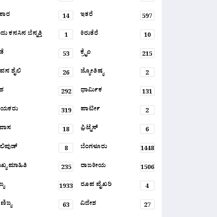
ಹಾರ
ಇತರೆ
14
597
ು ಕನಸಿನ ಬೆನ್ನತ್ತಿ
ಕಿರುತೆರೆ
1
10
ಡೆ
ಕ್ರೈಂ
53
215
ವನ ಶೈಲಿ
ಜ್ಯೋತಿಷ್ಯ
26
2
ಶ
ಧಾರ್ಮಿಕ
292
131
ಾಯಕರು
ಪಾರ್ಟೀ
319
2
ರವಾಸ
ಫ಼ಿಟ್ನೆಸ್
18
6
ಲಿವುಡ್
ಬೆಂಗಳೂರು
8
1448
ಖ್ಯ ಮಾಹಿತಿ
ರಾಜಕೀಯ
235
1506
್ಯ
ರೂಪ ವೈಖರಿ
1933
4
ಣಿಜ್ಯ
ವಿದೇಶ
63
27