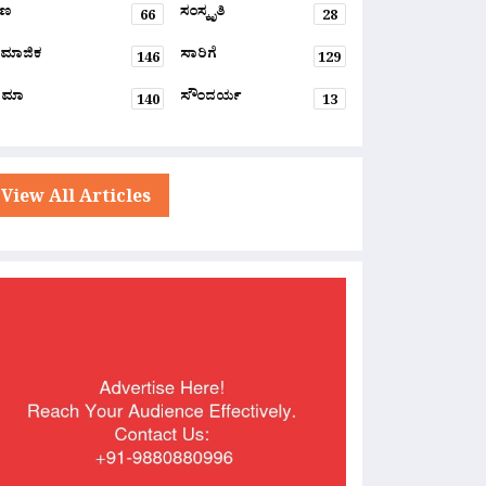
್ಷಣ
ಸಂಸ್ಕೃತಿ
66
28
ಮಾಜಿಕ
ಸಾರಿಗೆ
146
129
ನಿಮಾ
ಸೌಂದರ್ಯ
140
13
View All Articles