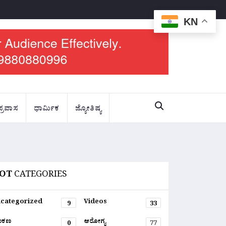
KN
ಪ್ರವಾಸ
ಧಾರ್ಮಿಕ
ಜ್ಯೋತಿಷ್ಯ
OT
CATEGORIES
categorized
Videos
9
33
ಂಕಣ
ಆರೋಗ್ಯ
0
77